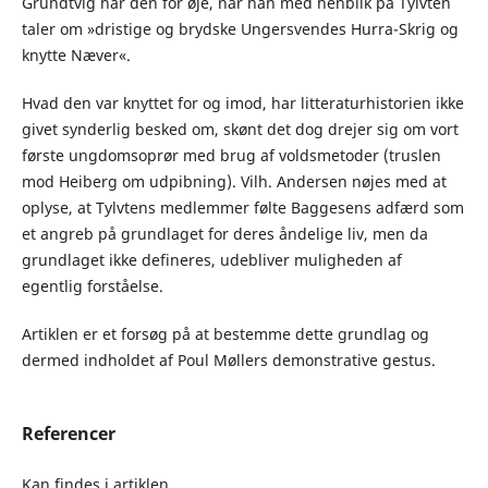
Grundtvig har den for øje, når han med henblik på Tylvten
taler om »dristige og brydske Ungersvendes Hurra-Skrig og
knytte Næver«.
Hvad den var knyttet for og imod, har litteraturhistorien ikke
givet synderlig besked om, skønt det dog drejer sig om vort
første ungdomsoprør med brug af voldsmetoder (truslen
mod Heiberg om udpibning). Vilh. Andersen nøjes med at
oplyse, at Tylvtens medlemmer følte Baggesens adfærd som
et angreb på grundlaget for deres åndelige liv, men da
grundlaget ikke defineres, udebliver muligheden af
egentlig forståelse.
Artiklen er et forsøg på at bestemme dette grundlag og
dermed indholdet af Poul Møllers demonstrative gestus.
Referencer
Kan findes i artiklen.