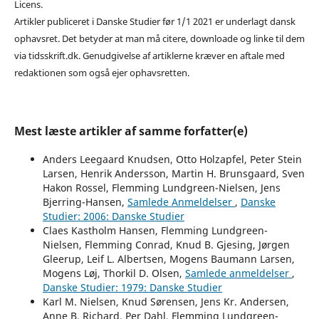
Licens.
Artikler publiceret i Danske Studier før 1/1 2021 er underlagt dansk
ophavsret. Det betyder at man må citere, downloade og linke til dem
via tidsskrift.dk. Genudgivelse af artiklerne kræver en aftale med
redaktionen som også ejer ophavsretten.
Mest læste artikler af samme forfatter(e)
Anders Leegaard Knudsen, Otto Holzapfel, Peter Stein
Larsen, Henrik Andersson, Martin H. Brunsgaard, Sven
Hakon Rossel, Flemming Lundgreen-Nielsen, Jens
Bjerring-Hansen,
Samlede Anmeldelser
,
Danske
Studier: 2006: Danske Studier
Claes Kastholm Hansen, Flemming Lundgreen-
Nielsen, Flemming Conrad, Knud B. Gjesing, Jørgen
Gleerup, Leif L. Albertsen, Mogens Baumann Larsen,
Mogens Løj, Thorkil D. Olsen,
Samlede anmeldelser
,
Danske Studier: 1979: Danske Studier
Karl M. Nielsen, Knud Sørensen, Jens Kr. Andersen,
Anne B. Richard, Per Dahl, Flemming Lundgreen-