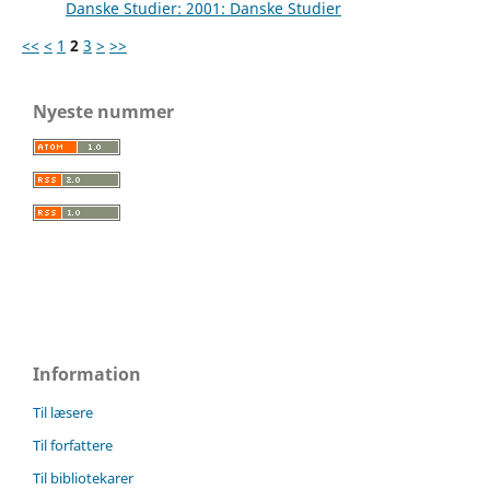
Danske Studier: 2001: Danske Studier
<<
<
1
2
3
>
>>
Nyeste nummer
Information
Til læsere
Til forfattere
Til bibliotekarer