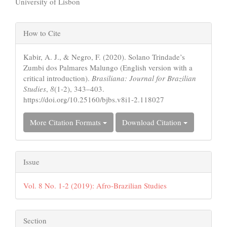
Content
University of Lisbon
Article
How to Cite
Details
Kabir, A. J., & Negro, F. (2020). Solano Trindade’s
Zumbi dos Palmares Malungo (English version with a
critical introduction).
Brasiliana: Journal for Brazilian
Studies
,
8
(1-2), 343–403.
https://doi.org/10.25160/bjbs.v8i1-2.118027
More Citation Formats
Download Citation
Issue
Vol. 8 No. 1-2 (2019): Afro-Brazilian Studies
Section