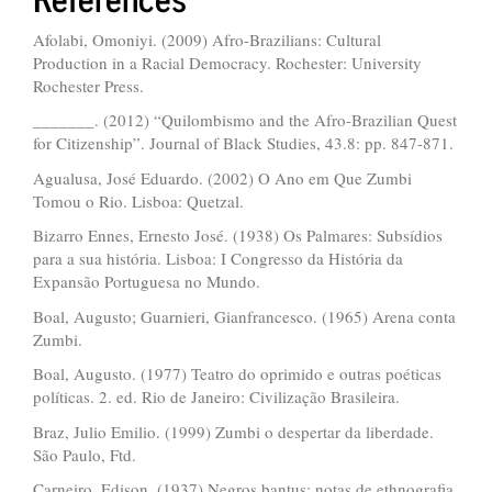
Afolabi, Omoniyi. (2009) Afro-Brazilians: Cultural
Production in a Racial Democracy. Rochester: University
Rochester Press.
_______. (2012) “Quilombismo and the Afro-Brazilian Quest
for Citizenship”. Journal of Black Studies, 43.8: pp. 847-871.
Agualusa, José Eduardo. (2002) O Ano em Que Zumbi
Tomou o Rio. Lisboa: Quetzal.
Bizarro Ennes, Ernesto José. (1938) Os Palmares: Subsídios
para a sua história. Lisboa: I Congresso da História da
Expansão Portuguesa no Mundo.
Boal, Augusto; Guarnieri, Gianfrancesco. (1965) Arena conta
Zumbi.
Boal, Augusto. (1977) Teatro do oprimido e outras poéticas
políticas. 2. ed. Rio de Janeiro: Civilização Brasileira.
Braz, Julio Emilio. (1999) Zumbi o despertar da liberdade.
São Paulo, Ftd.
Carneiro, Edison. (1937) Negros bantus: notas de ethnografia