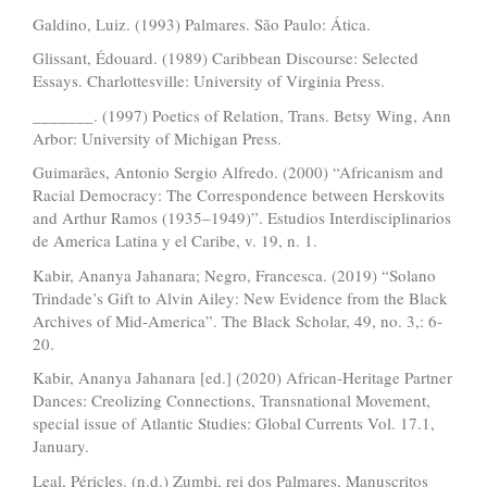
Galdino, Luiz. (1993) Palmares. São Paulo: Ática.
Glissant, Édouard. (1989) Caribbean Discourse: Selected
Essays. Charlottesville: University of Virginia Press.
_______. (1997) Poetics of Relation, Trans. Betsy Wing, Ann
Arbor: University of Michigan Press.
Guimarães, Antonio Sergio Alfredo. (2000) “Africanism and
Racial Democracy: The Correspondence between Herskovits
and Arthur Ramos (1935–1949)”. Estudios Interdisciplinarios
de America Latina y el Caribe, v. 19, n. 1.
Kabir, Ananya Jahanara; Negro, Francesca. (2019) “Solano
Trindade’s Gift to Alvin Ailey: New Evidence from the Black
Archives of Mid-America”. The Black Scholar, 49, no. 3,: 6-
20.
Kabir, Ananya Jahanara [ed.] (2020) African-Heritage Partner
Dances: Creolizing Connections, Transnational Movement,
special issue of Atlantic Studies: Global Currents Vol. 17.1,
January.
Leal, Péricles. (n.d.) Zumbi, rei dos Palmares, Manuscritos