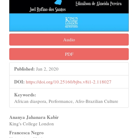
Audio
PDF
Published:
Jan 2, 2020
DOI:
https://doi.org/10.25160/bjbs.v8i1-2.118027
Keywords:
African diaspora, Performance, Afro-Brazilian Culture
Main
Ananya Jahanara Kabir
King's College London
Article
Francesca Negro