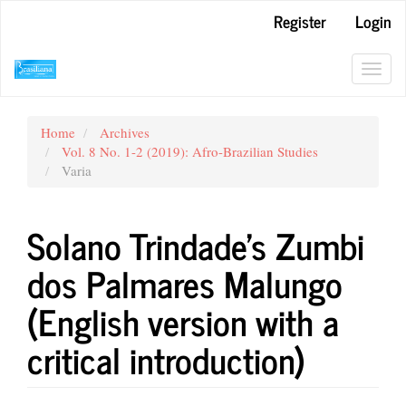
Main
Register
Login
Navigation
Main
Content
Toggl
Sidebar
navig
Home
Archives
Vol. 8 No. 1-2 (2019): Afro-Brazilian Studies
Varia
Solano Trindade's Zumbi
dos Palmares Malungo
(English version with a
critical introduction)