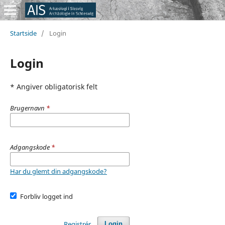
Startside
/
Login
Login
* Angiver obligatorisk felt
Brugernavn
*
Adgangskode
*
Har du glemt din adgangskode?
Forbliv logget ind
Registrér
Login