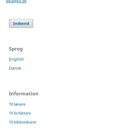
leka@kp.dk
Indsend
Sprog
English
Dansk
Information
Til læsere
Til forfattere
Til bibliotekarer