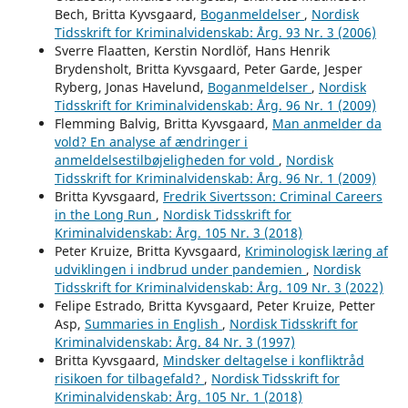
Bech, Britta Kyvsgaard,
Boganmeldelser
,
Nordisk
Tidsskrift for Kriminalvidenskab: Årg. 93 Nr. 3 (2006)
Sverre Flaatten, Kerstin Nordlöf, Hans Henrik
Brydensholt, Britta Kyvsgaard, Peter Garde, Jesper
Ryberg, Jonas Havelund,
Boganmeldelser
,
Nordisk
Tidsskrift for Kriminalvidenskab: Årg. 96 Nr. 1 (2009)
Flemming Balvig, Britta Kyvsgaard,
Man anmelder da
vold? En analyse af ændringer i
anmeldelsestilbøjeligheden for vold
,
Nordisk
Tidsskrift for Kriminalvidenskab: Årg. 96 Nr. 1 (2009)
Britta Kyvsgaard,
Fredrik Sivertsson: Criminal Careers
in the Long Run
,
Nordisk Tidsskrift for
Kriminalvidenskab: Årg. 105 Nr. 3 (2018)
Peter Kruize, Britta Kyvsgaard,
Kriminologisk læring af
udviklingen i indbrud under pandemien
,
Nordisk
Tidsskrift for Kriminalvidenskab: Årg. 109 Nr. 3 (2022)
Felipe Estrado, Britta Kyvsgaard, Peter Kruize, Petter
Asp,
Summaries in English
,
Nordisk Tidsskrift for
Kriminalvidenskab: Årg. 84 Nr. 3 (1997)
Britta Kyvsgaard,
Mindsker deltagelse i konfliktråd
risikoen for tilbagefald?
,
Nordisk Tidsskrift for
Kriminalvidenskab: Årg. 105 Nr. 1 (2018)