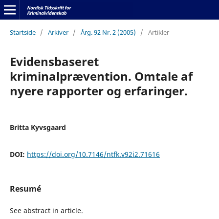
Startside
/
Arkiver
/
Årg. 92 Nr. 2 (2005)
/
Artikler
Evidensbaseret
kriminalprævention. Omtale af
nyere rapporter og erfaringer.
Britta Kyvsgaard
DOI:
https://doi.org/10.7146/ntfk.v92i2.71616
Resumé
See abstract in article.