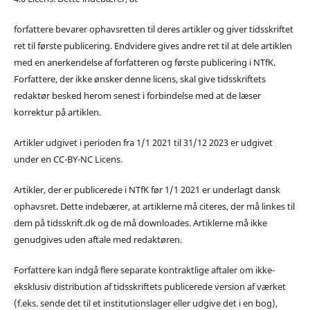
forfattere bevarer ophavsretten til deres artikler og giver tidsskriftet
ret til første publicering. Endvidere gives andre ret til at dele artiklen
med en anerkendelse af forfatteren og første publicering i NTfK.
Forfattere, der ikke ønsker denne licens, skal give tidsskriftets
redaktør besked herom senest i forbindelse med at de læser
korrektur på artiklen.
Artikler udgivet i perioden fra 1/1 2021 til 31/12 2023 er udgivet
under en CC-BY-NC Licens.
Artikler, der er publicerede i NTfK før 1/1 2021 er underlagt dansk
ophavsret. Dette indebærer, at artiklerne må citeres, der må linkes til
dem på tidsskrift.dk og de må downloades. Artiklerne må ikke
genudgives uden aftale med redaktøren.
Forfattere kan indgå flere separate kontraktlige aftaler om ikke-
eksklusiv distribution af tidsskriftets publicerede version af værket
(f.eks. sende det til et institutionslager eller udgive det i en bog),