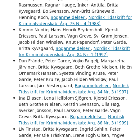
Rasmussen, Ragnar Hauge, Inkeri Anttila, Britta
Kyvsgaard, Bo Svensson, Ann-Britt Grünewald,
Henning Koch,
Boganmeldelser
,
Nordisk Tidsskrift for
Kriminalvidenskab: Årg. 75 Nr. 4 (1988)
Kimmo Nuotio, Hans Henrik Brydensholt, Kjersti
Ericsson, Paul Larsson, Vagn Greve, Sv. Gram Jensen,
Jacob Hilden Winsløw, Knut Papendorf, Peter Garde,
Britta Kyvsgaard,
Boganmeldelser
,
Nordisk Tidsskrift
for Kriminalvidenskab: Årg. 84 Nr. 1 (1997)
Dan Frände, Peter Garde, Vojko Fajgelj, Margaretha
Järvinen, Britta Kyvsgaard, Beth Grothe Nielsen, Helén
Örnemark Hansen, Sysette Vinding Kruse, Peter
Garde, Peter Kruize, Jacob Hilden Winsløw, Paul
Larsson, Jørn Vestergaard,
Boganmeldelser
,
Nordisk
Tidsskrift for Kriminalvidenskab: Årg. 84 Nr. 3 (1997)
Ina Eliasen, Lena Hellblom Sjögren, Kjersti Ericsson,
Beth Grothe Nielsen, Kerstin Svensson, Ulla Høg,
Sverker Jönsson, Paul Larsson, Peter Garde, Vagn
Greve, Britta Kyvsgaard,
Boganmeldelser
,
Nordisk
Tidsskrift for Kriminalvidenskab: Årg. 86 Nr. 3 (1999)
Liv Finstad, Britta Kyvsgaard, Ingrid Sahlin, Peter
Garde, Per Ole Träskman, Irene Fogh Olsen, Yngve