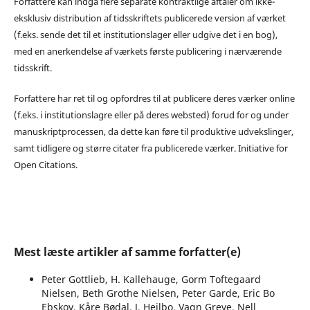
Forfattere kan indgå flere separate kontraktlige aftaler om ikke-
eksklusiv distribution af tidsskriftets publicerede version af værket
(f.eks. sende det til et institutionslager eller udgive det i en bog),
med en anerkendelse af værkets første publicering i nærværende
tidsskrift.
Forfattere har ret til og opfordres til at publicere deres værker online
(f.eks. i institutionslagre eller på deres websted) forud for og under
manuskriptprocessen, da dette kan føre til produktive udvekslinger,
samt tidligere og større citater fra publicerede værker. Initiative for
Open Citations.
Mest læste artikler af samme forfatter(e)
Peter Gottlieb, H. Kallehauge, Gorm Toftegaard
Nielsen, Beth Grothe Nielsen, Peter Garde, Eric Bo
Ebskov, Kåre Bødal, J. Heilbo, Vagn Greve, Nell