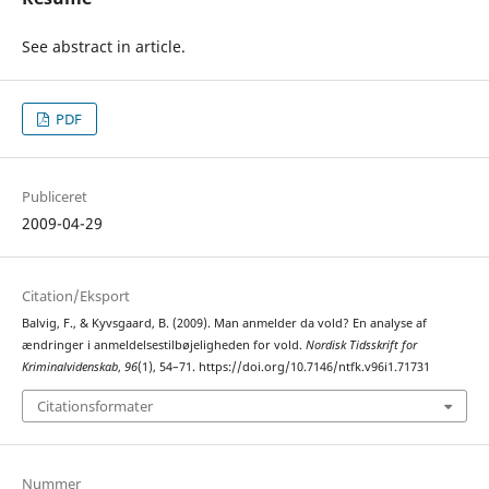
See abstract in article.
PDF
Publiceret
2009-04-29
Citation/Eksport
Balvig, F., & Kyvsgaard, B. (2009). Man anmelder da vold? En analyse af
ændringer i anmeldelsestilbøjeligheden for vold.
Nordisk Tidsskrift for
Kriminalvidenskab
,
96
(1), 54–71. https://doi.org/10.7146/ntfk.v96i1.71731
Citationsformater
Nummer