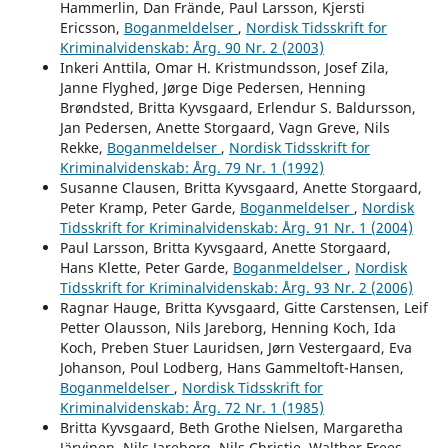
Hammerlin, Dan Frände, Paul Larsson, Kjersti
Ericsson,
Boganmeldelser
,
Nordisk Tidsskrift for
Kriminalvidenskab: Årg. 90 Nr. 2 (2003)
Inkeri Anttila, Omar H. Kristmundsson, Josef Zila,
Janne Flyghed, Jørge Dige Pedersen, Henning
Brøndsted, Britta Kyvsgaard, Erlendur S. Baldursson,
Jan Pedersen, Anette Storgaard, Vagn Greve, Nils
Rekke,
Boganmeldelser
,
Nordisk Tidsskrift for
Kriminalvidenskab: Årg. 79 Nr. 1 (1992)
Susanne Clausen, Britta Kyvsgaard, Anette Storgaard,
Peter Kramp, Peter Garde,
Boganmeldelser
,
Nordisk
Tidsskrift for Kriminalvidenskab: Årg. 91 Nr. 1 (2004)
Paul Larsson, Britta Kyvsgaard, Anette Storgaard,
Hans Klette, Peter Garde,
Boganmeldelser
,
Nordisk
Tidsskrift for Kriminalvidenskab: Årg. 93 Nr. 2 (2006)
Ragnar Hauge, Britta Kyvsgaard, Gitte Carstensen, Leif
Petter Olausson, Nils Jareborg, Henning Koch, Ida
Koch, Preben Stuer Lauridsen, Jørn Vestergaard, Eva
Johanson, Poul Lodberg, Hans Gammeltoft-Hansen,
Boganmeldelser
,
Nordisk Tidsskrift for
Kriminalvidenskab: Årg. 72 Nr. 1 (1985)
Britta Kyvsgaard, Beth Grothe Nielsen, Margaretha
Järvinen, Nils Jareborg, Nils Christie, Walther Frees