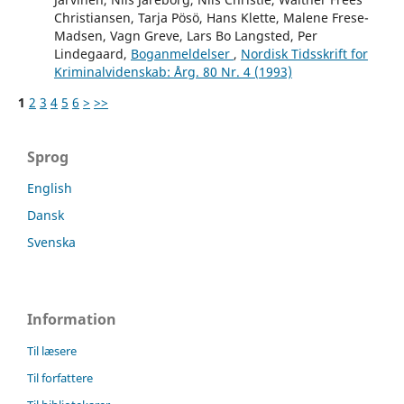
Christiansen, Tarja Pösö, Hans Klette, Malene Frese-
Madsen, Vagn Greve, Lars Bo Langsted, Per
Lindegaard,
Boganmeldelser
,
Nordisk Tidsskrift for
Kriminalvidenskab: Årg. 80 Nr. 4 (1993)
1
2
3
4
5
6
>
>>
Sprog
English
Dansk
Svenska
Information
Til læsere
Til forfattere