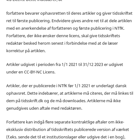
forfattere bevarer ophavsretten til deres artikler og giver tidsskriftet
ret til første publicering. Endvidere gives andre ret til at dele artiklen
med en anerkendelse af forfatteren og første publicering i NTfK.
Forfattere, der ikke ønsker denne licens, skal give tidsskriftets
redaktør besked herom senest i forbindelse med at de læser
korrektur på artiklen.
Artikler udgivet i perioden fra 1/1 2021 til 31/12 2023 er udgivet
under en CC-BY-NC Licens.
Artikler, der er publicerede i NTfK før 1/1 2021 er underlagt dansk
ophavsret. Dette indebærer, at artiklerne må citeres, der må linkes til
dem på tidsskrift.dk og de må downloades. Artiklerne må ikke
genudgives uden aftale med redaktøren.
Forfattere kan indgå flere separate kontraktlige aftaler om ikke-
eksklusiv distribution af tidsskriftets publicerede version af værket
(f.eks. sende det til et institutionslager eller udgive det i en bog),