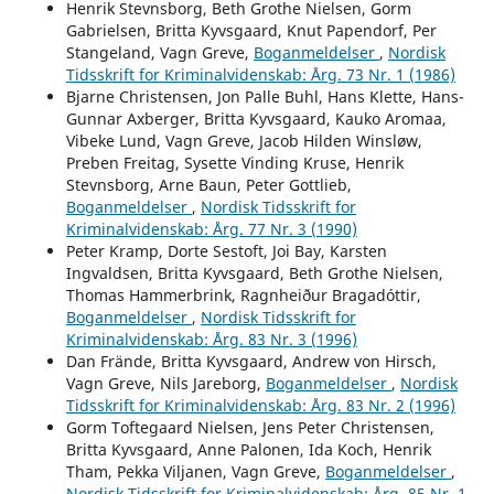
Henrik Stevnsborg, Beth Grothe Nielsen, Gorm
Gabrielsen, Britta Kyvsgaard, Knut Papendorf, Per
Stangeland, Vagn Greve,
Boganmeldelser
,
Nordisk
Tidsskrift for Kriminalvidenskab: Årg. 73 Nr. 1 (1986)
Bjarne Christensen, Jon Palle Buhl, Hans Klette, Hans-
Gunnar Axberger, Britta Kyvsgaard, Kauko Aromaa,
Vibeke Lund, Vagn Greve, Jacob Hilden Winsløw,
Preben Freitag, Sysette Vinding Kruse, Henrik
Stevnsborg, Arne Baun, Peter Gottlieb,
Boganmeldelser
,
Nordisk Tidsskrift for
Kriminalvidenskab: Årg. 77 Nr. 3 (1990)
Peter Kramp, Dorte Sestoft, Joi Bay, Karsten
Ingvaldsen, Britta Kyvsgaard, Beth Grothe Nielsen,
Thomas Hammerbrink, Ragnheiður Bragadóttir,
Boganmeldelser
,
Nordisk Tidsskrift for
Kriminalvidenskab: Årg. 83 Nr. 3 (1996)
Dan Frände, Britta Kyvsgaard, Andrew von Hirsch,
Vagn Greve, Nils Jareborg,
Boganmeldelser
,
Nordisk
Tidsskrift for Kriminalvidenskab: Årg. 83 Nr. 2 (1996)
Gorm Toftegaard Nielsen, Jens Peter Christensen,
Britta Kyvsgaard, Anne Palonen, Ida Koch, Henrik
Tham, Pekka Viljanen, Vagn Greve,
Boganmeldelser
,
Nordisk Tidsskrift for Kriminalvidenskab: Årg. 85 Nr. 1