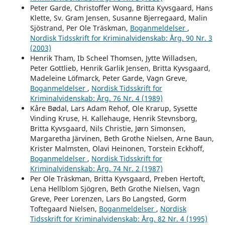
Peter Garde, Christoffer Wong, Britta Kyvsgaard, Hans
Klette, Sv. Gram Jensen, Susanne Bjerregaard, Malin
Sjöstrand, Per Ole Träskman,
Boganmeldelser
,
Nordisk Tidsskrift for Kriminalvidenskab: Årg. 90 Nr. 3
(2003)
Henrik Tham, Ib Scheel Thomsen, Jytte Willadsen,
Peter Gottlieb, Henrik Garlik Jensen, Britta Kyvsgaard,
Madeleine Löfmarck, Peter Garde, Vagn Greve,
Boganmeldelser
,
Nordisk Tidsskrift for
Kriminalvidenskab: Årg. 76 Nr. 4 (1989)
Kåre Bødal, Lars Adam Rehof, Ole Krarup, Sysette
Vinding Kruse, H. Kallehauge, Henrik Stevnsborg,
Britta Kyvsgaard, Nils Christie, Jørn Simonsen,
Margaretha Järvinen, Beth Grothe Nielsen, Arne Baun,
Krister Malmsten, Olavi Heinonen, Torstein Eckhoff,
Boganmeldelser
,
Nordisk Tidsskrift for
Kriminalvidenskab: Årg. 74 Nr. 2 (1987)
Per Ole Träskman, Britta Kyvsgaard, Preben Hertoft,
Lena Hellblom Sjögren, Beth Grothe Nielsen, Vagn
Greve, Peer Lorenzen, Lars Bo Langsted, Gorm
Toftegaard Nielsen,
Boganmeldelser
,
Nordisk
Tidsskrift for Kriminalvidenskab: Årg. 82 Nr. 4 (1995)