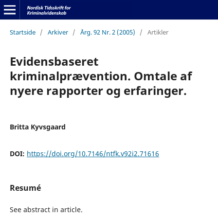
Startside
/
Arkiver
/
Årg. 92 Nr. 2 (2005)
/
Artikler
Evidensbaseret
kriminalprævention. Omtale af
nyere rapporter og erfaringer.
Britta Kyvsgaard
DOI:
https://doi.org/10.7146/ntfk.v92i2.71616
Resumé
See abstract in article.