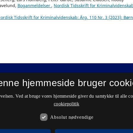
Havelund,
Boganmeldelser
,
Nordisk Tidsskrift for Kriminalvidenska
ordisk Tidsskrift for Kriminalvidenskab: Årg. 110 Nr. 3 (2023): Bør
enne hjemmeside bruger cooki
velsen. Ved at bruge vores hjemmeside giver du samtykke til alle c
cookiepolitik
Absolut nødvendige