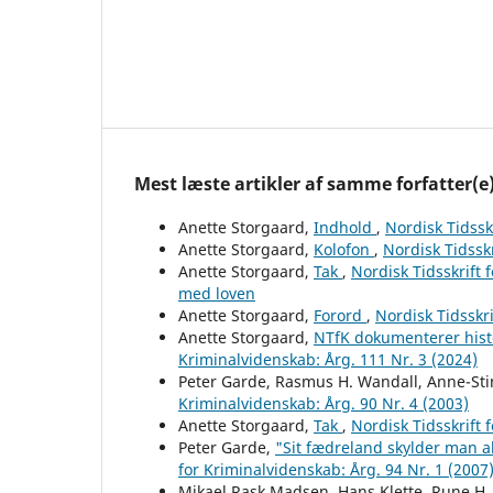
Mest læste artikler af samme forfatter(e
Anette Storgaard,
Indhold
,
Nordisk Tidssk
Anette Storgaard,
Kolofon
,
Nordisk Tidsskr
Anette Storgaard,
Tak
,
Nordisk Tidsskrift 
med loven
Anette Storgaard,
Forord
,
Nordisk Tidsskri
Anette Storgaard,
NTfK dokumenterer hist
Kriminalvidenskab: Årg. 111 Nr. 3 (2024)
Peter Garde, Rasmus H. Wandall, Anne-St
Kriminalvidenskab: Årg. 90 Nr. 4 (2003)
Anette Storgaard,
Tak
,
Nordisk Tidsskrift 
Peter Garde,
"Sit fædreland skylder man a
for Kriminalvidenskab: Årg. 94 Nr. 1 (2007
Mikael Rask Madsen, Hans Klette, Rune H.