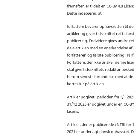
fremefter, er tildelt en CC-By 4.0 Licen
Dette indebærer, at
forfattere bevarer ophavsretten til de
artikler og giver tidsskriftet ret til førs
publicering. Endvidere gives andre ret 
dele artiklen med en anerkendelse af
forfatteren og første publicering i NTf
Forfattere, der ikke ønsker denne lice
skal give tidsskriftets redaktør beske
herom senest i forbindelse med at de
korrektur på artiklen.
Artikler udgivet i perioden fra 1/1 2021
31/12 2023 er udgivet under en CC-B
Licens.
Artikler, der er publicerede i NTfK før 
2021 er underlagt dansk ophavsret. D