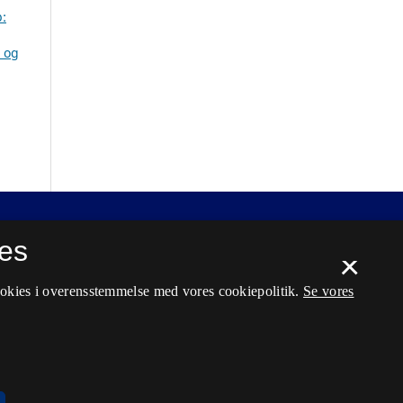
b:
n og
es
×
ookies i overensstemmelse med vores cookiepolitik.
Se vores