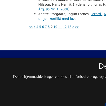
Nilsson, Hans Henrik Brydensholt, Jonas 
Årg. 95 Nr. 1 (2008)
Anette Storgaard, Ingun Fornes,
Forord
,
N
unge i konflikt med loven
<<
<
4
5
6
7
8
9
10
11
12
13
>
>>
Nordisk Tidsskrift for Kriminalvidenskab
D
ISSN 0029-1528 (Trykt)
Denne hjemmeside bruger cookies til at forbedre brugerople
ISSN 2446-3051 (Online)
Tilgængelighedserklæring