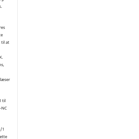
s.
res
te
til at
K.
ns,
d
 læser
 til
Y-NC
1/1
ette