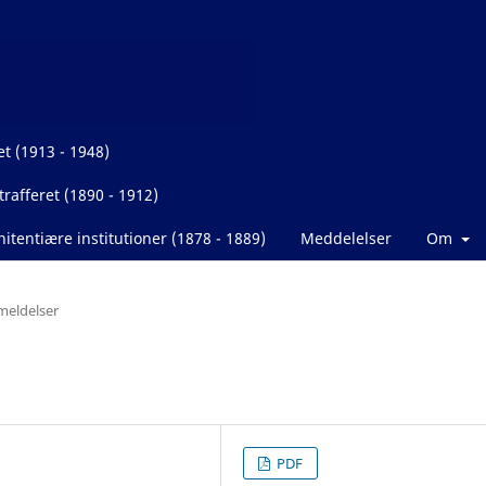
et (1913 - 1948)
rafferet (1890 - 1912)
itentiære institutioner (1878 - 1889)
Meddelelser
Om
eldelser
PDF