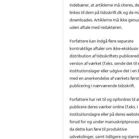
indebærer, at artiklerne må citeres, d
linkes til dem på tidsskrift.dk og de m
downloades. Artiklerne må ikke genu
uden aftale med redaktøren.
Forfattere kan indgå flere separate
kontraktlige aftaler om ikke-eksklusiv
distribution af tidsskriftets publicere
version af værket (f.eks. sende det til 
institutionslager eller udgive det i en
med en anerkendelse af værkets førs
publicering i nærværende tidsskrift.
Forfattere har ret til og opfordres til a
publicere deres værker online (f.eks. i
institutionslagre eller på deres webst
forud for og under manuskriptproces
da dette kan føre til produktive
udvekslinger, samt tidligere og større