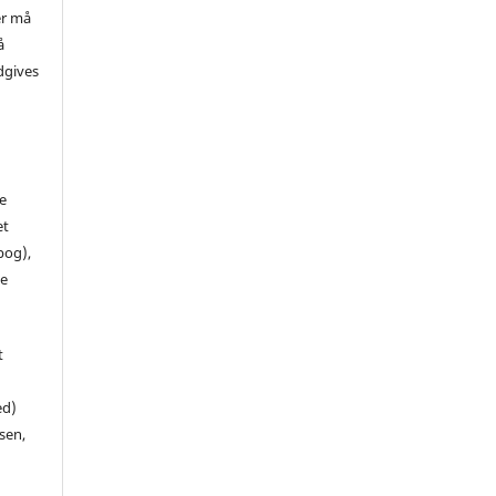
er må
å
dgives
de
et
 bog),
te
t
ed)
sen,