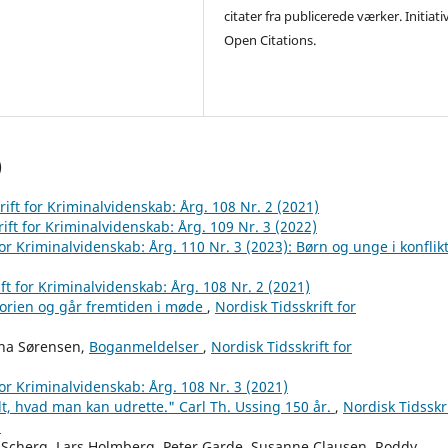
citater fra publicerede værker. Initiati
Open Citations.
)
rift for Kriminalvidenskab: Årg. 108 Nr. 2 (2021)
ift for Kriminalvidenskab: Årg. 109 Nr. 3 (2022)
for Kriminalvidenskab: Årg. 110 Nr. 3 (2023): Børn og unge i konflik
ft for Kriminalvidenskab: Årg. 108 Nr. 2 (2021)
orien og går fremtiden i møde
,
Nordisk Tidsskrift for
ina Sørensen,
Boganmeldelser
,
Nordisk Tidsskrift for
for Kriminalvidenskab: Årg. 108 Nr. 3 (2021)
lt, hvad man kan udrette." Carl Th. Ussing 150 år.
,
Nordisk Tidsskri
)
 Scherg, Lars Holmberg, Peter Garde, Susanne Clausen, Roddy