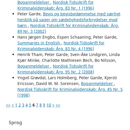
Boganmeldelser
,
Nordisk Tidsskrift for
Kriminalvidenskab: Årg. 83 Nr. 1 (1996)
Peter Garde,
Bevis og bevisbedømmelse med særligt
henblik på sager om sædelighedsforbrydelser mod
børn
,
Nordisk Tidsskrift for Kriminalvidenskab: Årg.
89 Nr. 3 (2002)
Hans Jørgen Engbo, Espen Schaaning, Peter Garde,
Summaries in English
,
Nordisk Tidsskrift for
Kriminalvidenskab: Årg. 83 Nr. 4 (1996)
Henrik Tham, Peter Garde, Sven-Åke Lindgren, Linda
Kjær Minke, Charlotte Mathiesen Bech, Bo Nilsson,
Boganmeldelser
,
Nordisk Tidsskrift for
Kriminalvidenskab: Årg. 95 Nr. 2 (2008)
Yngvil Grøvdal, Lars Holmberg, Peter Garde, Kjersti
Ericsson, David W. M. Sorensen,
Boganmeldelser
,
Nordisk Tidsskrift for Kriminalvidenskab: Årg. 85 Nr. 5
(1998)
<<
<
1
2
3
4
5
6
7
8
9
10
>
>>
Sprog