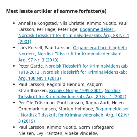
Mest læste artikler af samme forfatter(e)
Annalise Kongstad, Nils Christie, Kimmo Nuotio, Paul
Larsson, Per Hage, Peter Ege,
Boganmeldelser
,
Nordisk Tidsskrift for Kriminalvidenskab: Årg. 88 Nr. 1
(2001)
Lars Korsell, Paul Larsson,
Organiserad brottslighet i
Norden
,
Nordisk Tidsskrift for Kriminalvidenskab:
Årg. 97 Nr. 3 (2010)
Peter Garde,
Nordisk Tidsskrift for Kriminalvidenskab
1913-2013
,
Nordisk Tidsskrift for Kriminalvidenskab:
Årg. 100 Nr. 1 (2013)
Paul Larsson, Ragnhild Hennum, Asbjørn
Strandbakken,
Kronikk Norge 1999-2001
,
Nordisk
Tidsskrift for Kriminalvidenskab: Årg. 89 Nr. 1 (2002)
Per Ole Träskman, Paul Larsson, Ragna Aarli, Helén
Örnemark Hansen, Morten Holmboe,
Boganmeldelser
,
Nordisk Tidsskrift for Kriminalvidenskab: Årg. 102 Nr.
3 (2015)
Paul Larsson, Kimmo Nuotio, Gorm Toftegaard
Nielsen, Evy Frantzen, Vibeke Vindeløv,