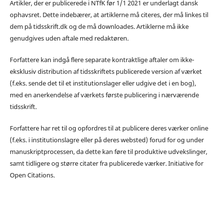
Artikler, der er publicerede i NTfK før 1/1 2021 er underlagt dansk
ophavsret. Dette indebærer, at artiklerne må citeres, der må linkes til
dem på tidsskrift.dk og de må downloades. Artiklerne må ikke
genudgives uden aftale med redaktøren.
Forfattere kan indgå flere separate kontraktlige aftaler om ikke-
eksklusiv distribution af tidsskriftets publicerede version af værket
(f.eks. sende det til et institutionslager eller udgive det i en bog),
med en anerkendelse af værkets første publicering i nærværende
tidsskrift.
Forfattere har ret til og opfordres til at publicere deres værker online
(f.eks. i institutionslagre eller på deres websted) forud for og under
manuskriptprocessen, da dette kan føre til produktive udvekslinger,
samt tidligere og større citater fra publicerede værker. Initiative for
Open Citations.