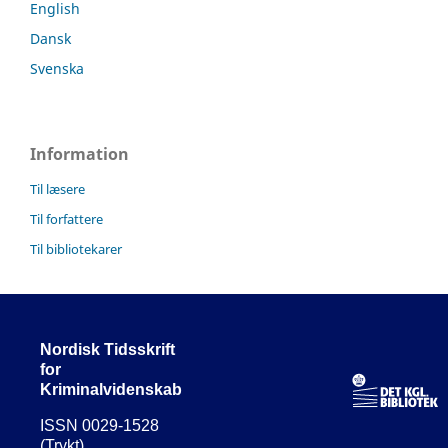
English
Dansk
Svenska
Information
Til læsere
Til forfattere
Til bibliotekarer
Nordisk Tidsskrift
for
Kriminalvidenskab
ISSN 0029-1528
(Trykt)