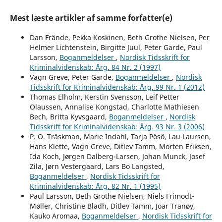
Mest læste artikler af samme forfatter(e)
Dan Frände, Pekka Koskinen, Beth Grothe Nielsen, Per
Helmer Lichtenstein, Birgitte Juul, Peter Garde, Paul
Larsson,
Boganmeldelser
,
Nordisk Tidsskrift for
Kriminalvidenskab: Årg. 84 Nr. 2 (1997)
Vagn Greve, Peter Garde,
Boganmeldelser
,
Nordisk
Tidsskrift for Kriminalvidenskab: Årg. 99 Nr. 1 (2012)
Thomas Elholm, Kerstin Svensson, Leif Petter
Olaussen, Annalise Kongstad, Charlotte Mathiesen
Bech, Britta Kyvsgaard,
Boganmeldelser
,
Nordisk
Tidsskrift for Kriminalvidenskab: Årg. 93 Nr. 3 (2006)
P. O. Träskman, Marie Indahl, Tarja Pösö, Lau Laursen,
Hans Klette, Vagn Greve, Ditlev Tamm, Morten Eriksen,
Ida Koch, Jørgen Dalberg-Larsen, Johan Munck, Josef
Zila, Jørn Vestergaard, Lars Bo Langsted,
Boganmeldelser
,
Nordisk Tidsskrift for
Kriminalvidenskab: Årg. 82 Nr. 1 (1995)
Paul Larsson, Beth Grothe Nielsen, Niels Frimodt-
Møller, Christine Bladh, Ditlev Tamm, Joar Tranøy,
Kauko Aromaa,
Boganmeldelser
,
Nordisk Tidsskrift for