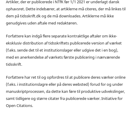
Artikler, der er publicerede i NTfK før 1/1 2021 er underlagt dansk
ophavsret. Dette indebærer, at artiklerne må citeres, der må linkes til
dem på tidsskrift.dk og de må downloades. Artiklerne må ikke
genudgives uden aftale med redaktøren.
Forfattere kan indgå flere separate kontraktlige aftaler om ikke-
eksklusiv distribution af tidsskriftets publicerede version af værket
(f.eks. sende det til et institutionslager eller udgive det i en bog),
med en anerkendelse af værkets første publicering i nærværende
tidsskrift.
Forfattere har ret til og opfordres til at publicere deres værker online
(f.eks. i institutionslagre eller på deres websted) forud for og under
manuskriptprocessen, da dette kan føre til produktive udvekslinger,
samt tidligere og større citater fra publicerede værker. Initiative for
Open Citations.