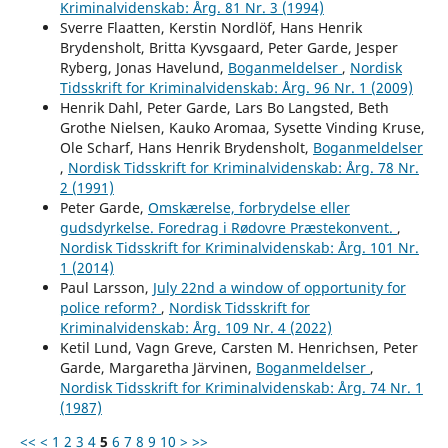
Kriminalvidenskab: Årg. 81 Nr. 3 (1994)
Sverre Flaatten, Kerstin Nordlöf, Hans Henrik
Brydensholt, Britta Kyvsgaard, Peter Garde, Jesper
Ryberg, Jonas Havelund,
Boganmeldelser
,
Nordisk
Tidsskrift for Kriminalvidenskab: Årg. 96 Nr. 1 (2009)
Henrik Dahl, Peter Garde, Lars Bo Langsted, Beth
Grothe Nielsen, Kauko Aromaa, Sysette Vinding Kruse,
Ole Scharf, Hans Henrik Brydensholt,
Boganmeldelser
,
Nordisk Tidsskrift for Kriminalvidenskab: Årg. 78 Nr.
2 (1991)
Peter Garde,
Omskærelse, forbrydelse eller
gudsdyrkelse. Foredrag i Rødovre Præstekonvent.
,
Nordisk Tidsskrift for Kriminalvidenskab: Årg. 101 Nr.
1 (2014)
Paul Larsson,
July 22nd a window of opportunity for
police reform?
,
Nordisk Tidsskrift for
Kriminalvidenskab: Årg. 109 Nr. 4 (2022)
Ketil Lund, Vagn Greve, Carsten M. Henrichsen, Peter
Garde, Margaretha Järvinen,
Boganmeldelser
,
Nordisk Tidsskrift for Kriminalvidenskab: Årg. 74 Nr. 1
(1987)
<<
<
1
2
3
4
5
6
7
8
9
10
>
>>