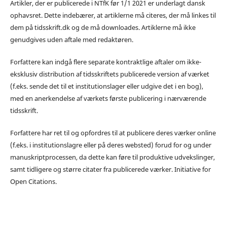
Artikler, der er publicerede i NTfK før 1/1 2021 er underlagt dansk
ophavsret. Dette indebærer, at artiklerne må citeres, der må linkes til
dem på tidsskrift.dk og de må downloades. Artiklerne må ikke
genudgives uden aftale med redaktøren.
Forfattere kan indgå flere separate kontraktlige aftaler om ikke-
eksklusiv distribution af tidsskriftets publicerede version af værket
(f.eks. sende det til et institutionslager eller udgive det i en bog),
med en anerkendelse af værkets første publicering i nærværende
tidsskrift.
Forfattere har ret til og opfordres til at publicere deres værker online
(f.eks. i institutionslagre eller på deres websted) forud for og under
manuskriptprocessen, da dette kan føre til produktive udvekslinger,
samt tidligere og større citater fra publicerede værker. Initiative for
Open Citations.