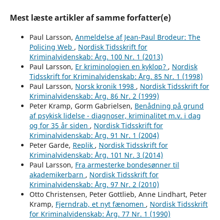
Mest læste artikler af samme forfatter(e)
Paul Larsson,
Anmeldelse af Jean-Paul Brodeur: The
Policing Web
,
Nordisk Tidsskrift for
Kriminalvidenskab: Årg. 100 Nr. 1 (2013)
Paul Larsson,
Er kriminologien en kyklop?
,
Nordisk
Tidsskrift for Kriminalvidenskab: Årg. 85 Nr. 1 (1998)
Paul Larsson,
Norsk kronik 1998
,
Nordisk Tidsskrift for
Kriminalvidenskab: Årg. 86 Nr. 2 (1999)
Peter Kramp, Gorm Gabrielsen,
Benådning på grund
af psykisk lidelse - diagnoser, kriminalitet m.v. i dag
og for 35 år siden
,
Nordisk Tidsskrift for
Kriminalvidenskab: Årg. 91 Nr. 1 (2004)
Peter Garde,
Replik
,
Nordisk Tidsskrift for
Kriminalvidenskab: Årg. 101 Nr. 3 (2014)
Paul Larsson,
Fra armesterke bondesønner til
akademikerbarn
,
Nordisk Tidsskrift for
Kriminalvidenskab: Årg. 97 Nr. 2 (2010)
Otto Christensen, Peter Gottlieb, Anne Lindhart, Peter
Kramp,
Fjerndrab, et nyt fænomen
,
Nordisk Tidsskrift
for Kriminalvidenskab: Årg. 77 Nr. 1 (1990)