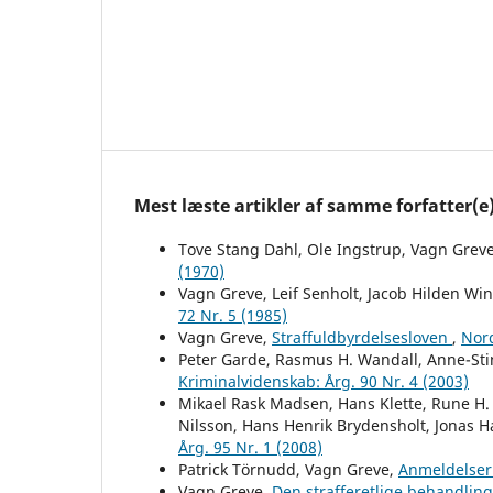
Mest læste artikler af samme forfatter(e
Tove Stang Dahl, Ole Ingstrup, Vagn Grev
(1970)
Vagn Greve, Leif Senholt, Jacob Hilden Wi
72 Nr. 5 (1985)
Vagn Greve,
Straffuldbyrdelsesloven
,
Nord
Peter Garde, Rasmus H. Wandall, Anne-St
Kriminalvidenskab: Årg. 90 Nr. 4 (2003)
Mikael Rask Madsen, Hans Klette, Rune H.
Nilsson, Hans Henrik Brydensholt, Jonas 
Årg. 95 Nr. 1 (2008)
Patrick Törnudd, Vagn Greve,
Anmeldelse
Vagn Greve,
Den strafferetlige behandlin