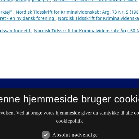
ærktøj"
,
Nordisk Tidsskrift for Kriminalvidenskab: Årg. 73 Nr. 5 (198
-ret - en ny dansk forening
,
Nordisk Tidsskrift for Kriminalvidenska
ærdssamfundet I
,
Nordisk Tidsskrift for Kriminalvidenskab: Årg. 60 N
enne hjemmeside bruger cooki
velsen. Ved at bruge vores hjemmeside giver du samtykke til alle c
cookiepolitik
Absolut nødvendige