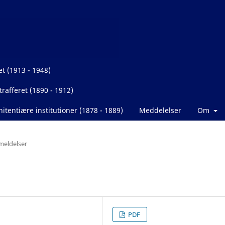
et (1913 - 1948)
rafferet (1890 - 1912)
itentiære institutioner (1878 - 1889)
Meddelelser
Om
eldelser
PDF