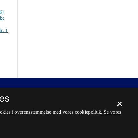
6)
b:
r. 1
es
×
ookies i overensstemmelse med vores cookiepolitik.
Se vores