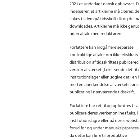
2021 er underlagt dansk ophavsret. D
indebærer, at artiklerne må citeres, d
linkes til dem på tidsskrift.dk og de m
downloades. Artiklerne må ikke genu
uden aftale med redaktøren.
Forfattere kan indgå flere separate
kontraktlige aftaler om ikke-eksklusiv
distribution af tidsskriftets publicere
version af værket (f.eks. sende det til 
institutionslager eller udgive det i en
med en anerkendelse af værkets førs
publicering i nærværende tidsskrift.
Forfattere har ret til og opfordres til a
publicere deres værker online (f.eks. i
institutionslagre eller på deres webst
forud for og under manuskriptproces
da dette kan føre til produktive