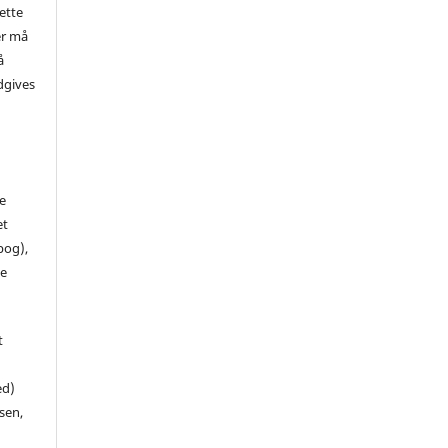
ette
er må
å
dgives
de
et
 bog),
te
t
ed)
sen,