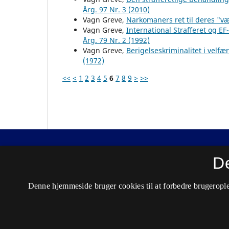
Årg. 97 Nr. 3 (2010)
Vagn Greve,
Narkomaners ret til deres "v
Vagn Greve,
International Strafferet og EF
Årg. 79 Nr. 2 (1992)
Vagn Greve,
Berigelseskriminalitet i velf
(1972)
<<
<
1
2
3
4
5
6
7
8
9
>
>>
Nordisk Tidsskrift for Kriminalvidenskab
D
ISSN 0029-1528 (Trykt)
Denne hjemmeside bruger cookies til at forbedre brugerople
ISSN 2446-3051 (Online)
Tilgængelighedserklæring