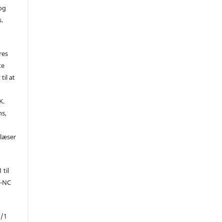
 og
s.
res
te
til at
K.
ns,
d
 læser
 til
Y-NC
1/1