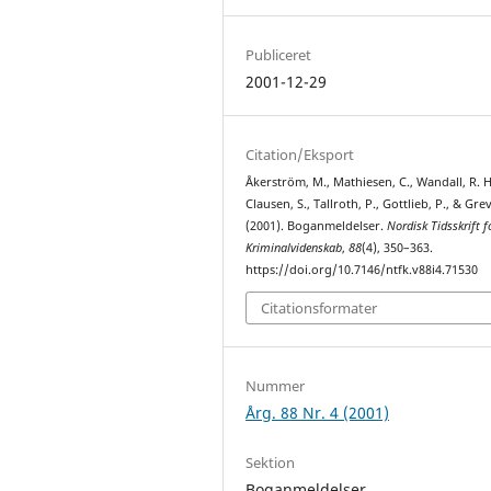
Publiceret
2001-12-29
Citation/Eksport
Åkerström, M., Mathiesen, C., Wandall, R. H
Clausen, S., Tallroth, P., Gottlieb, P., & Grev
(2001). Boganmeldelser.
Nordisk Tidsskrift f
Kriminalvidenskab
,
88
(4), 350–363.
https://doi.org/10.7146/ntfk.v88i4.71530
Citationsformater
Nummer
Årg. 88 Nr. 4 (2001)
Sektion
Boganmeldelser