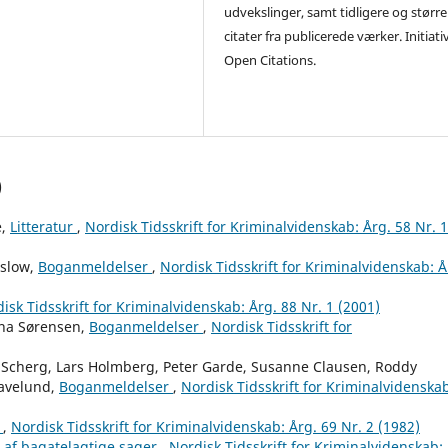
udvekslinger, samt tidligere og større
citater fra publicerede værker. Initiati
Open Citations.
)
e,
Litteratur
,
Nordisk Tidsskrift for Kriminalvidenskab: Årg. 58 Nr. 1
nslow,
Boganmeldelser
,
Nordisk Tidsskrift for Kriminalvidenskab: Å
isk Tidsskrift for Kriminalvidenskab: Årg. 88 Nr. 1 (2001)
ina Sørensen,
Boganmeldelser
,
Nordisk Tidsskrift for
 Scherg, Lars Holmberg, Peter Garde, Susanne Clausen, Roddy
Havelund,
Boganmeldelser
,
Nordisk Tidsskrift for Kriminalvidenska
r
,
Nordisk Tidsskrift for Kriminalvidenskab: Årg. 69 Nr. 2 (1982)
g af bagatelagtige sager
,
Nordisk Tidsskrift for Kriminalvidenskab: