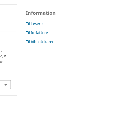
Information
Til læsere
Til forfattere
Til bibliotekarer
.,
e, V.
or