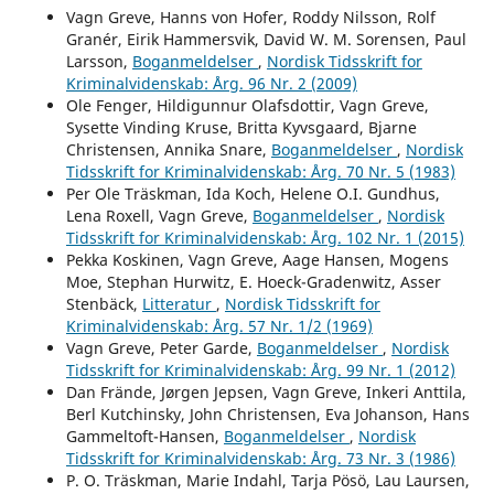
Vagn Greve, Hanns von Hofer, Roddy Nilsson, Rolf
Granér, Eirik Hammersvik, David W. M. Sorensen, Paul
Larsson,
Boganmeldelser
,
Nordisk Tidsskrift for
Kriminalvidenskab: Årg. 96 Nr. 2 (2009)
Ole Fenger, Hildigunnur Olafsdottir, Vagn Greve,
Sysette Vinding Kruse, Britta Kyvsgaard, Bjarne
Christensen, Annika Snare,
Boganmeldelser
,
Nordisk
Tidsskrift for Kriminalvidenskab: Årg. 70 Nr. 5 (1983)
Per Ole Träskman, Ida Koch, Helene O.I. Gundhus,
Lena Roxell, Vagn Greve,
Boganmeldelser
,
Nordisk
Tidsskrift for Kriminalvidenskab: Årg. 102 Nr. 1 (2015)
Pekka Koskinen, Vagn Greve, Aage Hansen, Mogens
Moe, Stephan Hurwitz, E. Hoeck-Gradenwitz, Asser
Stenbäck,
Litteratur
,
Nordisk Tidsskrift for
Kriminalvidenskab: Årg. 57 Nr. 1/2 (1969)
Vagn Greve, Peter Garde,
Boganmeldelser
,
Nordisk
Tidsskrift for Kriminalvidenskab: Årg. 99 Nr. 1 (2012)
Dan Frände, Jørgen Jepsen, Vagn Greve, Inkeri Anttila,
Berl Kutchinsky, John Christensen, Eva Johanson, Hans
Gammeltoft-Hansen,
Boganmeldelser
,
Nordisk
Tidsskrift for Kriminalvidenskab: Årg. 73 Nr. 3 (1986)
P. O. Träskman, Marie Indahl, Tarja Pösö, Lau Laursen,