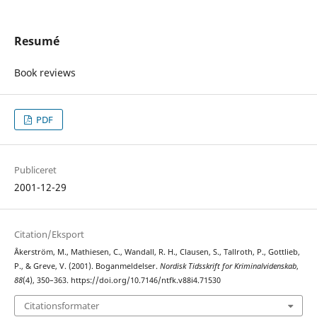
Resumé
Book reviews
PDF
Publiceret
2001-12-29
Citation/Eksport
Åkerström, M., Mathiesen, C., Wandall, R. H., Clausen, S., Tallroth, P., Gottlieb,
P., & Greve, V. (2001). Boganmeldelser.
Nordisk Tidsskrift for Kriminalvidenskab
,
88
(4), 350–363. https://doi.org/10.7146/ntfk.v88i4.71530
Citationsformater