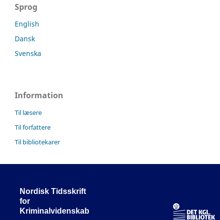
Sprog
English
Dansk
Svenska
Information
Til læsere
Til forfattere
Til bibliotekarer
Nordisk Tidsskrift
for
Kriminalvidenskab