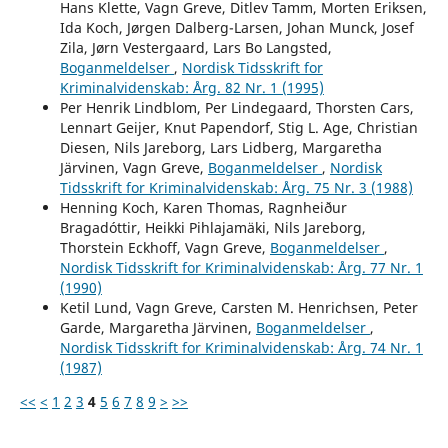
Hans Klette, Vagn Greve, Ditlev Tamm, Morten Eriksen,
Ida Koch, Jørgen Dalberg-Larsen, Johan Munck, Josef
Zila, Jørn Vestergaard, Lars Bo Langsted,
Boganmeldelser
,
Nordisk Tidsskrift for
Kriminalvidenskab: Årg. 82 Nr. 1 (1995)
Per Henrik Lindblom, Per Lindegaard, Thorsten Cars,
Lennart Geijer, Knut Papendorf, Stig L. Age, Christian
Diesen, Nils Jareborg, Lars Lidberg, Margaretha
Järvinen, Vagn Greve,
Boganmeldelser
,
Nordisk
Tidsskrift for Kriminalvidenskab: Årg. 75 Nr. 3 (1988)
Henning Koch, Karen Thomas, Ragnheiður
Bragadóttir, Heikki Pihlajamäki, Nils Jareborg,
Thorstein Eckhoff, Vagn Greve,
Boganmeldelser
,
Nordisk Tidsskrift for Kriminalvidenskab: Årg. 77 Nr. 1
(1990)
Ketil Lund, Vagn Greve, Carsten M. Henrichsen, Peter
Garde, Margaretha Järvinen,
Boganmeldelser
,
Nordisk Tidsskrift for Kriminalvidenskab: Årg. 74 Nr. 1
(1987)
<<
<
1
2
3
4
5
6
7
8
9
>
>>