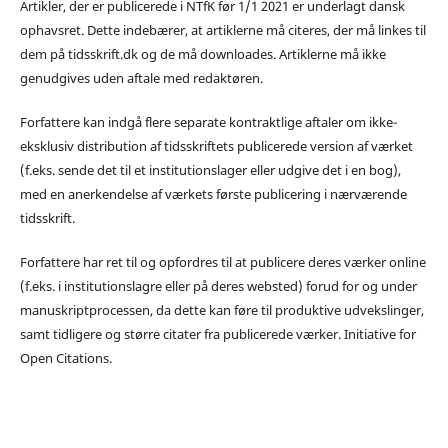
Artikler, der er publicerede i NTfK før 1/1 2021 er underlagt dansk
ophavsret. Dette indebærer, at artiklerne må citeres, der må linkes til
dem på tidsskrift.dk og de må downloades. Artiklerne må ikke
genudgives uden aftale med redaktøren.
Forfattere kan indgå flere separate kontraktlige aftaler om ikke-
eksklusiv distribution af tidsskriftets publicerede version af værket
(f.eks. sende det til et institutionslager eller udgive det i en bog),
med en anerkendelse af værkets første publicering i nærværende
tidsskrift.
Forfattere har ret til og opfordres til at publicere deres værker online
(f.eks. i institutionslagre eller på deres websted) forud for og under
manuskriptprocessen, da dette kan føre til produktive udvekslinger,
samt tidligere og større citater fra publicerede værker. Initiative for
Open Citations.