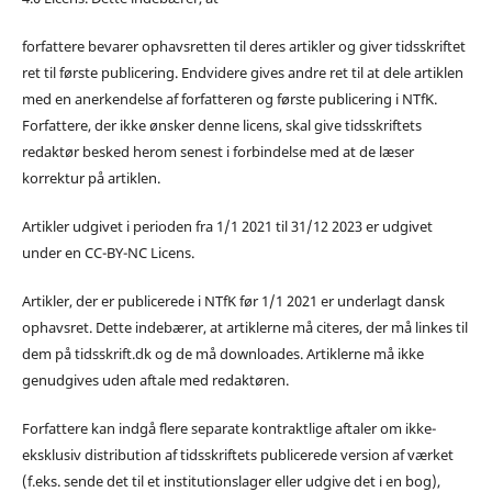
forfattere bevarer ophavsretten til deres artikler og giver tidsskriftet
ret til første publicering. Endvidere gives andre ret til at dele artiklen
med en anerkendelse af forfatteren og første publicering i NTfK.
Forfattere, der ikke ønsker denne licens, skal give tidsskriftets
redaktør besked herom senest i forbindelse med at de læser
korrektur på artiklen.
Artikler udgivet i perioden fra 1/1 2021 til 31/12 2023 er udgivet
under en CC-BY-NC Licens.
Artikler, der er publicerede i NTfK før 1/1 2021 er underlagt dansk
ophavsret. Dette indebærer, at artiklerne må citeres, der må linkes til
dem på tidsskrift.dk og de må downloades. Artiklerne må ikke
genudgives uden aftale med redaktøren.
Forfattere kan indgå flere separate kontraktlige aftaler om ikke-
eksklusiv distribution af tidsskriftets publicerede version af værket
(f.eks. sende det til et institutionslager eller udgive det i en bog),