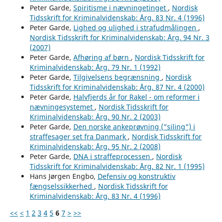
Peter Garde,
Spiritisme i nævningetinget
,
Nordisk
Tidsskrift for Kriminalvidenskab: Årg. 83 Nr. 4 (1996)
Peter Garde,
Lighed og ulighed i strafudmålingen
,
Nordisk Tidsskrift for Kriminalvidenskab: Årg. 94 Nr. 3
(2007)
Peter Garde,
Afhøring af børn
,
Nordisk Tidsskrift for
Kriminalvidenskab: Årg. 79 Nr. 1 (1992)
Peter Garde,
Tilgivelsens begrænsning
,
Nordisk
Tidsskrift for Kriminalvidenskab: Årg. 87 Nr. 4 (2000)
Peter Garde,
Halvfjerds år for Rakel - om reformer i
nævningesystemet
,
Nordisk Tidsskrift for
Kriminalvidenskab: Årg. 90 Nr. 2 (2003)
Peter Garde,
Den norske ankeprøvning ("siling") i
straffesager set fra Danmark
,
Nordisk Tidsskrift for
Kriminalvidenskab: Årg. 95 Nr. 2 (2008)
Peter Garde,
DNA i straffeprocessen
,
Nordisk
Tidsskrift for Kriminalvidenskab: Årg. 82 Nr. 1 (1995)
Hans Jørgen Engbo,
Defensiv og konstruktiv
fængselssikkerhed
,
Nordisk Tidsskrift for
Kriminalvidenskab: Årg. 83 Nr. 4 (1996)
<<
<
1
2
3
4
5
6
7
>
>>