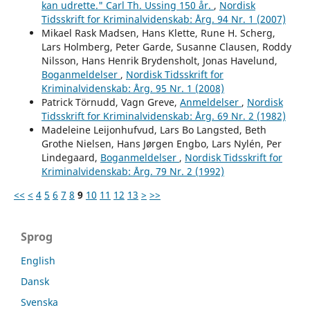
kan udrette." Carl Th. Ussing 150 år.
,
Nordisk
Tidsskrift for Kriminalvidenskab: Årg. 94 Nr. 1 (2007)
Mikael Rask Madsen, Hans Klette, Rune H. Scherg,
Lars Holmberg, Peter Garde, Susanne Clausen, Roddy
Nilsson, Hans Henrik Brydensholt, Jonas Havelund,
Boganmeldelser
,
Nordisk Tidsskrift for
Kriminalvidenskab: Årg. 95 Nr. 1 (2008)
Patrick Törnudd, Vagn Greve,
Anmeldelser
,
Nordisk
Tidsskrift for Kriminalvidenskab: Årg. 69 Nr. 2 (1982)
Madeleine Leijonhufvud, Lars Bo Langsted, Beth
Grothe Nielsen, Hans Jørgen Engbo, Lars Nylén, Per
Lindegaard,
Boganmeldelser
,
Nordisk Tidsskrift for
Kriminalvidenskab: Årg. 79 Nr. 2 (1992)
<<
<
4
5
6
7
8
9
10
11
12
13
>
>>
Sprog
English
Dansk
Svenska