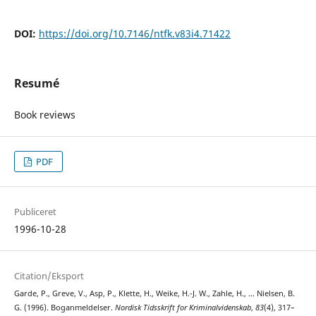
DOI:
https://doi.org/10.7146/ntfk.v83i4.71422
Resumé
Book reviews
PDF
Publiceret
1996-10-28
Citation/Eksport
Garde, P., Greve, V., Asp, P., Klette, H., Weike, H.-J. W., Zahle, H., … Nielsen, B.
G. (1996). Boganmeldelser.
Nordisk Tidsskrift for Kriminalvidenskab
,
83
(4), 317–