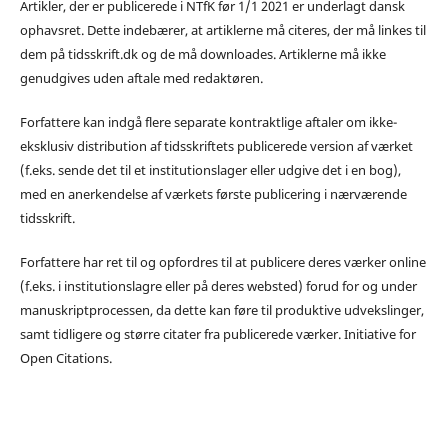
Artikler, der er publicerede i NTfK før 1/1 2021 er underlagt dansk
ophavsret. Dette indebærer, at artiklerne må citeres, der må linkes til
dem på tidsskrift.dk og de må downloades. Artiklerne må ikke
genudgives uden aftale med redaktøren.
Forfattere kan indgå flere separate kontraktlige aftaler om ikke-
eksklusiv distribution af tidsskriftets publicerede version af værket
(f.eks. sende det til et institutionslager eller udgive det i en bog),
med en anerkendelse af værkets første publicering i nærværende
tidsskrift.
Forfattere har ret til og opfordres til at publicere deres værker online
(f.eks. i institutionslagre eller på deres websted) forud for og under
manuskriptprocessen, da dette kan føre til produktive udvekslinger,
samt tidligere og større citater fra publicerede værker. Initiative for
Open Citations.