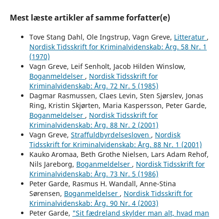
Mest læste artikler af samme forfatter(e)
Tove Stang Dahl, Ole Ingstrup, Vagn Greve,
Litteratur
,
Nordisk Tidsskrift for Kriminalvidenskab: Årg. 58 Nr. 1
(1970)
Vagn Greve, Leif Senholt, Jacob Hilden Winslow,
Boganmeldelser
,
Nordisk Tidsskrift for
Kriminalvidenskab: Årg. 72 Nr. 5 (1985)
Dagmar Rasmussen, Claes Levin, Sten Sjørslev, Jonas
Ring, Kristin Skjørten, Maria Kaspersson, Peter Garde,
Boganmeldelser
,
Nordisk Tidsskrift for
Kriminalvidenskab: Årg. 88 Nr. 2 (2001)
Vagn Greve,
Straffuldbyrdelsesloven
,
Nordisk
Tidsskrift for Kriminalvidenskab: Årg. 88 Nr. 1 (2001)
Kauko Aromaa, Beth Grothe Nielsen, Lars Adam Rehof,
Nils Jareborg,
Boganmeldelser
,
Nordisk Tidsskrift for
Kriminalvidenskab: Årg. 73 Nr. 5 (1986)
Peter Garde, Rasmus H. Wandall, Anne-Stina
Sørensen,
Boganmeldelser
,
Nordisk Tidsskrift for
Kriminalvidenskab: Årg. 90 Nr. 4 (2003)
Peter Garde,
"Sit fædreland skylder man alt, hvad man