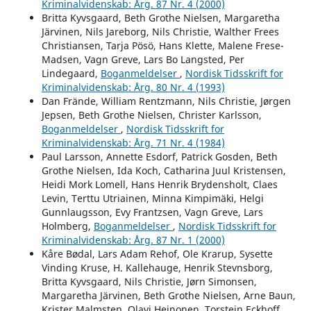
Kriminalvidenskab: Årg. 87 Nr. 4 (2000)
Britta Kyvsgaard, Beth Grothe Nielsen, Margaretha
Järvinen, Nils Jareborg, Nils Christie, Walther Frees
Christiansen, Tarja Pösö, Hans Klette, Malene Frese-
Madsen, Vagn Greve, Lars Bo Langsted, Per
Lindegaard,
Boganmeldelser
,
Nordisk Tidsskrift for
Kriminalvidenskab: Årg. 80 Nr. 4 (1993)
Dan Frände, William Rentzmann, Nils Christie, Jørgen
Jepsen, Beth Grothe Nielsen, Christer Karlsson,
Boganmeldelser
,
Nordisk Tidsskrift for
Kriminalvidenskab: Årg. 71 Nr. 4 (1984)
Paul Larsson, Annette Esdorf, Patrick Gosden, Beth
Grothe Nielsen, Ida Koch, Catharina Juul Kristensen,
Heidi Mork Lomell, Hans Henrik Brydensholt, Claes
Levin, Terttu Utriainen, Minna Kimpimäki, Helgi
Gunnlaugsson, Evy Frantzsen, Vagn Greve, Lars
Holmberg,
Boganmeldelser
,
Nordisk Tidsskrift for
Kriminalvidenskab: Årg. 87 Nr. 1 (2000)
Kåre Bødal, Lars Adam Rehof, Ole Krarup, Sysette
Vinding Kruse, H. Kallehauge, Henrik Stevnsborg,
Britta Kyvsgaard, Nils Christie, Jørn Simonsen,
Margaretha Järvinen, Beth Grothe Nielsen, Arne Baun,
Krister Malmsten, Olavi Heinonen, Torstein Eckhoff,