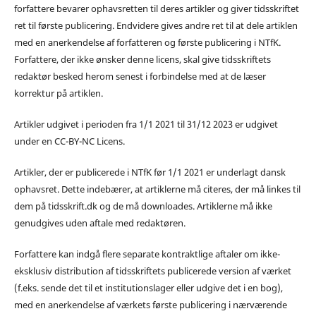
forfattere bevarer ophavsretten til deres artikler og giver tidsskriftet
ret til første publicering. Endvidere gives andre ret til at dele artiklen
med en anerkendelse af forfatteren og første publicering i NTfK.
Forfattere, der ikke ønsker denne licens, skal give tidsskriftets
redaktør besked herom senest i forbindelse med at de læser
korrektur på artiklen.
Artikler udgivet i perioden fra 1/1 2021 til 31/12 2023 er udgivet
under en CC-BY-NC Licens.
Artikler, der er publicerede i NTfK før 1/1 2021 er underlagt dansk
ophavsret. Dette indebærer, at artiklerne må citeres, der må linkes til
dem på tidsskrift.dk og de må downloades. Artiklerne må ikke
genudgives uden aftale med redaktøren.
Forfattere kan indgå flere separate kontraktlige aftaler om ikke-
eksklusiv distribution af tidsskriftets publicerede version af værket
(f.eks. sende det til et institutionslager eller udgive det i en bog),
med en anerkendelse af værkets første publicering i nærværende