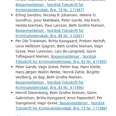
Boganmeldelser
,
Nordisk Tidsskrift for
Kriminalvidenskab: Årg. 74 Nr. 2 (1987)
Erling Sandmo, Nicolay B. Johansen, Helene O.
Gundhus, Jussi Matikkala, Peter Garde, Ida Koch,
Hedda Giertsen, Paul Larsson, Beth Grothe Nielsen,
Boganmeldelser
,
Nordisk Tidsskrift for
Kriminalvidenskab: Årg. 88 Nr. 3 (2001)
Per Ole Träskman, Britta Kyvsgaard, Preben Hertoft,
Lena Hellblom Sjögren, Beth Grothe Nielsen, Vagn
Greve, Peer Lorenzen, Lars Bo Langsted, Gorm
Toftegaard Nielsen,
Boganmeldelser
,
Nordisk
Tidsskrift for Kriminalvidenskab: Årg. 82 Nr. 4 (1995)
Peter Garde, Vagn Greve, Petter Asp, Hans Klette,
Hans-Jørgen Wallin Weike, Henrik Zahle, Birgitte
Vestberg, Joi Bay, Beth Grothe Nielsen,
Boganmeldelser
,
Nordisk Tidsskrift for
Kriminalvidenskab: Årg. 83 Nr. 4 (1996)
Henrik Stevnsborg, Beth Grothe Nielsen, Gorm
Gabrielsen, Britta Kyvsgaard, Knut Papendorf, Per
Stangeland, Vagn Greve,
Boganmeldelser
,
Nordisk
Tidsskrift for Kriminalvidenskab: Årg. 73 Nr. 1 (1986)