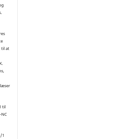
 og
s.
res
te
til at
K.
ns,
d
 læser
 til
Y-NC
1/1