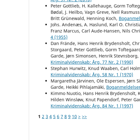
Peter Gottlieb, H. Kallehauge, Gorm Tofteg
Bødal, J. Heilbo, Vagn Greve, Nell Rasmuss
Britt Grünewald, Henning Koch,
Boganmel
Johs. Andenæs, A. Haslund, Karl O. Christ
Franz Marcus, Carl Aude-Hansen, Nils Chri
4 (1955)
Dan Frände, Hans Henrik Brydensholt, Chri
Storgaard, Peter Gottlieb, Gorm Toftegaard
Garde, Jørn Simonsen, Henrik Stevnsborg,
Kriminalvidenskab: Årg. 77 Nr. 2 (1990)
Stephan Hurwitz, Knud Waaben, Carl Hol
Kriminalvidenskab: Årg. 58 Nr. 1 (1970)
Margaretha Järvinen, Ole Espersen, Jørn 
Garde, Heikki Pihlajamäki,
Boganmeldelse
Kimmo Nuotio, Hans Henrik Brydensholt, Kj
Hilden Winsløw, Knut Papendorf, Peter Ga
Kriminalvidenskab: Årg. 84 Nr. 1 (1997)
1
2
3
4
5
6
7
8
9
10
>
>>