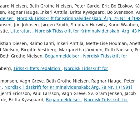
aard Nielsen, Beth Grothe Nielsen, Peter Garde, Eric Bo Ebskov, Kå
en, Ragnar Hauge, Inkeri Anttila, Britta Kyvsgaard, Bo Svensson, A
delser
,
Nordisk Tidsskrift for Kriminalvidenskab: Årg. 75 Nr. 4 (19
iansen, Jon Johnsen, Jørgen Smith, Stephan Hurwitz, Knud Waaben,
stie,
Litteratur.
,
Nordisk Tidsskrift for Kriminalvidenskab: Årg. 43 
stian Diesen, Raimo Lahti, lnkeri Anttila, Mette-Lise Houman, Anet
 Nielsen, Birgitte Vestberg, Margaretha Järvinen, Ruth Nielsen, Pe
 Beth Grothe Nielsen,
Boganmeldelser
,
Nordisk Tidsskrift for
mberg,
Tidsskriftets redaktion
,
Nordisk Tidsskrift for
Simonsen, Vagn Greve, Beth Grothe Nielsen, Ragnar Hauge, Peter
r
,
Nordisk Tidsskrift for Kriminalvidenskab: Årg. 78 Nr. 1 (1991)
ersti Ericsson, Paul Larsson, Vagn Greve, Sv. Gram Jensen, Jacob
rde, Britta Kyvsgaard,
Boganmeldelser
,
Nordisk Tidsskrift for