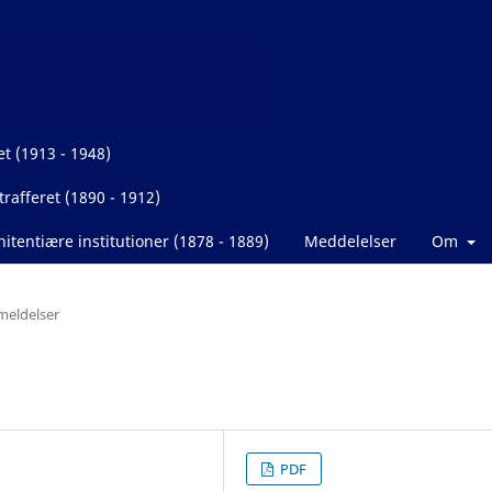
et (1913 - 1948)
rafferet (1890 - 1912)
itentiære institutioner (1878 - 1889)
Meddelelser
Om
eldelser
PDF