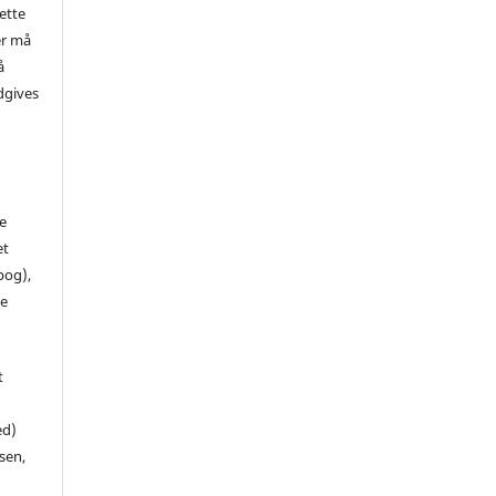
ette
er må
å
dgives
de
et
 bog),
te
t
ed)
sen,