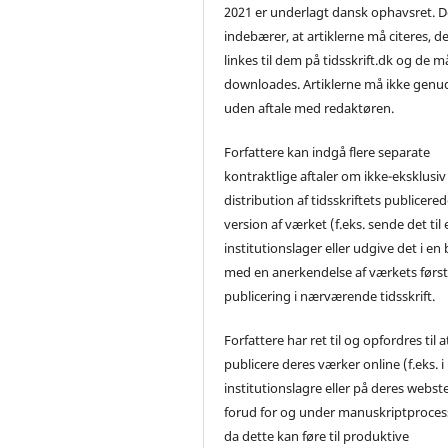
2021 er underlagt dansk ophavsret. D
indebærer, at artiklerne må citeres, d
linkes til dem på tidsskrift.dk og de m
downloades. Artiklerne må ikke genu
uden aftale med redaktøren.
Forfattere kan indgå flere separate
kontraktlige aftaler om ikke-eksklusiv
distribution af tidsskriftets publicere
version af værket (f.eks. sende det til 
institutionslager eller udgive det i en
med en anerkendelse af værkets førs
publicering i nærværende tidsskrift.
Forfattere har ret til og opfordres til a
publicere deres værker online (f.eks. i
institutionslagre eller på deres webst
forud for og under manuskriptproces
da dette kan føre til produktive