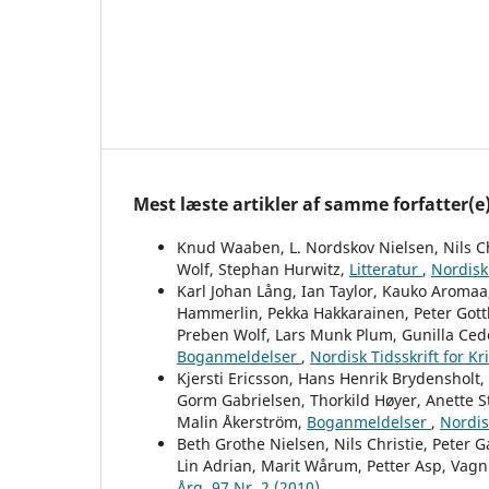
Mest læste artikler af samme forfatter(e
Knud Waaben, L. Nordskov Nielsen, Nils Ch
Wolf, Stephan Hurwitz,
Litteratur
,
Nordisk 
Karl Johan Lång, Ian Taylor, Kauko Aromaa,
Hammerlin, Pekka Hakkarainen, Peter Gottl
Preben Wolf, Lars Munk Plum, Gunilla Ced
Boganmeldelser
,
Nordisk Tidsskrift for K
Kjersti Ericsson, Hans Henrik Brydensholt
Gorm Gabrielsen, Thorkild Høyer, Anette St
Malin Åkerström,
Boganmeldelser
,
Nordis
Beth Grothe Nielsen, Nils Christie, Peter G
Lin Adrian, Marit Wårum, Petter Asp, Vag
Årg. 97 Nr. 2 (2010)