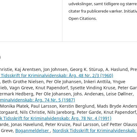
udvekslinger, samt tidligere og større
citater fra publicerede værker. Initiati
Open Citations.
)
ristie, Kaj Arentsen, Jon Johnsen, Georg K. Stürup, A. Haslund, Pr
Tidsskrift for Kriminalvidenskab: Årg. 48 Nr. 2/3 (1960)
 Beth Grothe Nielsen, Per Ole Johansen, Inkeri Anttila, Yngve
ieb, Vagn Greve, Knut Papendorf, Sysette Vinding Kruse, Peter Ga
ermark Hedberg, Per Ole Johansen, Johs. Andenæs, Leise Døllner,
riminalvidenskab: Årg. 74 Nr. 5 (1987)
, Monika Płatek, Paul Larsson, Kerstin Berglund, Mads Bryde Ander
orgaard, Nils Christie, Nils Jareborg, Peter Garde, Knut Papendorf
k Tidsskrift for Kriminalvidenskab: Årg. 78 Nr. 4 (1991)
arde, Jonas Havelund, Peter Kruize, Paul Larsson, Leif Petter Olaus
n Greve,
Boganmeldelser
,
Nordisk Tidsskrift for Kriminalvidenskab: