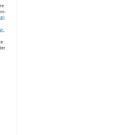
re
nn-
88)
Nr.
te
ter