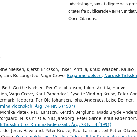
udvekslinger, samt tidligere og større
citater fra publicerede værker. Initiati
Open Citations.
)
he Nielsen, Kjersti Ericsson, Inkeri Anttila, Knud Waaben, Kauko
, Lars Bo Langsted, Vagn Greve,
Boganmeldelser
,
Nordisk Tidsskri
)
 Beth Grothe Nielsen, Per Ole Johansen, Inkeri Anttila, Yngve
ieb, Vagn Greve, Knut Papendorf, Sysette Vinding Kruse, Peter Ga
ermark Hedberg, Per Ole Johansen, Johs. Andenæs, Leise Døllner,
riminalvidenskab: Årg. 74 Nr. 5 (1987)
, Monika Płatek, Paul Larsson, Kerstin Berglund, Mads Bryde Ander
orgaard, Nils Christie, Nils Jareborg, Peter Garde, Knut Papendorf
k Tidsskrift for Kriminalvidenskab: Årg. 78 Nr. 4 (1991)
arde, Jonas Havelund, Peter Kruize, Paul Larsson, Leif Petter Olaus
n Greve,
Boganmeldelser
,
Nordisk Tidsskrift for Kriminalvidenskab: