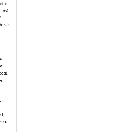
ette
er må
å
dgives
de
et
 bog),
te
t
ed)
sen,