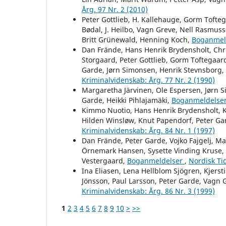
Årg. 97 Nr. 2 (2010)
Peter Gottlieb, H. Kallehauge, Gorm Tofteg
Bødal, J. Heilbo, Vagn Greve, Nell Rasmuss
Britt Grünewald, Henning Koch,
Boganmel
Dan Frände, Hans Henrik Brydensholt, Chri
Storgaard, Peter Gottlieb, Gorm Toftegaard
Garde, Jørn Simonsen, Henrik Stevnsborg,
Kriminalvidenskab: Årg. 77 Nr. 2 (1990)
Margaretha Järvinen, Ole Espersen, Jørn 
Garde, Heikki Pihlajamäki,
Boganmeldelse
Kimmo Nuotio, Hans Henrik Brydensholt, Kj
Hilden Winsløw, Knut Papendorf, Peter Ga
Kriminalvidenskab: Årg. 84 Nr. 1 (1997)
Dan Frände, Peter Garde, Vojko Fajgelj, Ma
Örnemark Hansen, Sysette Vinding Kruse, P
Vestergaard,
Boganmeldelser
,
Nordisk Tid
Ina Eliasen, Lena Hellblom Sjögren, Kjerst
Jönsson, Paul Larsson, Peter Garde, Vagn 
Kriminalvidenskab: Årg. 86 Nr. 3 (1999)
1
2
3
4
5
6
7
8
9
10
>
>>