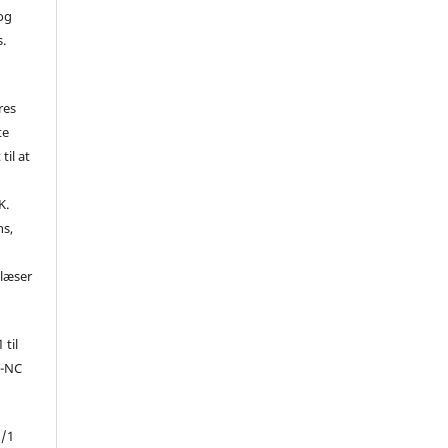
 og
s.
res
te
til at
K.
ns,
d
 læser
 til
Y-NC
1/1