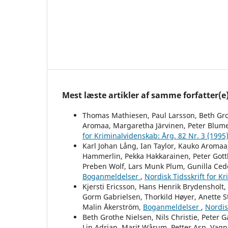
Mest læste artikler af samme forfatter(e
Thomas Mathiesen, Paul Larsson, Beth Grot
Aromaa, Margaretha Järvinen, Peter Blume
for Kriminalvidenskab: Årg. 82 Nr. 3 (1995
Karl Johan Lång, Ian Taylor, Kauko Aromaa,
Hammerlin, Pekka Hakkarainen, Peter Gottl
Preben Wolf, Lars Munk Plum, Gunilla Ced
Boganmeldelser
,
Nordisk Tidsskrift for K
Kjersti Ericsson, Hans Henrik Brydensholt
Gorm Gabrielsen, Thorkild Høyer, Anette St
Malin Åkerström,
Boganmeldelser
,
Nordis
Beth Grothe Nielsen, Nils Christie, Peter G
Lin Adrian, Marit Wårum, Petter Asp, Vag