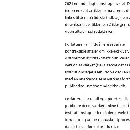
2021 er underlagt dansk ophavsret. D
indebærer, at artiklerne må citeres, d
linkes til dem på tidsskrift.dk og de m
downloades. Artiklerne må ikke genu
uden aftale med redaktøren.
Forfattere kan indgå flere separate
kontraktlige aftaler om ikke-eksklusiv
distribution af tidsskriftets publicere
version af værket (f.eks. sende det til 
institutionslager eller udgive det i en
med en anerkendelse af værkets førs
publicering i nærværende tidsskrift.
Forfattere har ret til og opfordres til a
publicere deres værker online (f.eks. i
institutionslagre eller på deres webst
forud for og under manuskriptproces
da dette kan føre til produktive