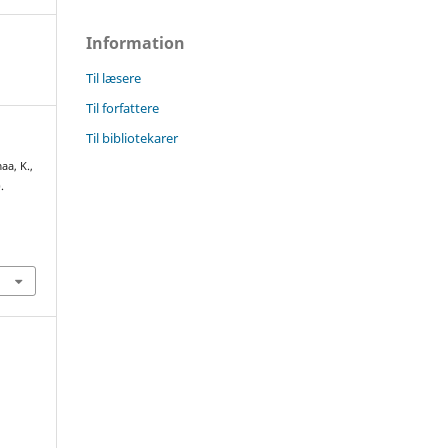
Information
Til læsere
Til forfattere
Til bibliotekarer
aa, K.,
.