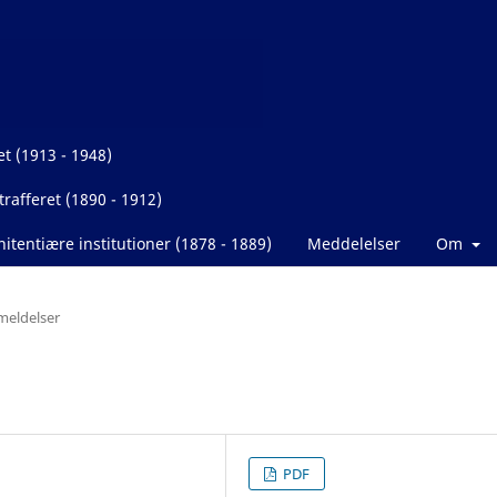
et (1913 - 1948)
rafferet (1890 - 1912)
itentiære institutioner (1878 - 1889)
Meddelelser
Om
eldelser
PDF