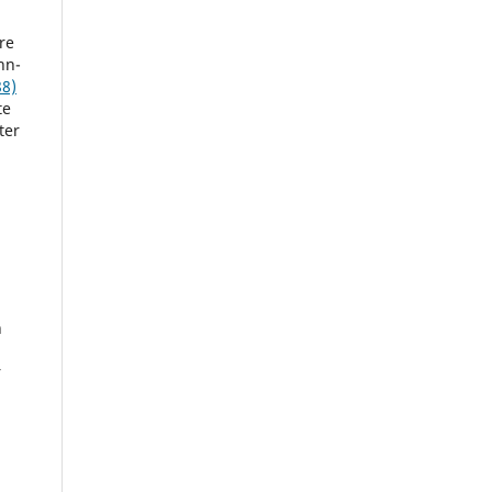
re
nn-
88)
te
ter
n
r