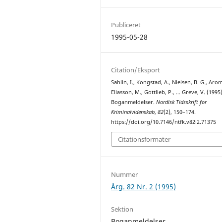
Publiceret
1995-05-28
Citation/Eksport
Sahlin, I., Kongstad, A., Nielsen, B. G., Arom
Eliasson, M., Gottlieb, P., … Greve, V. (1995)
Boganmeldelser.
Nordisk Tidsskrift for
Kriminalvidenskab
,
82
(2), 150–174.
https://doi.org/10.7146/ntfk.v82i2.71375
Citationsformater
Nummer
Årg. 82 Nr. 2 (1995)
Sektion
Boganmeldelser