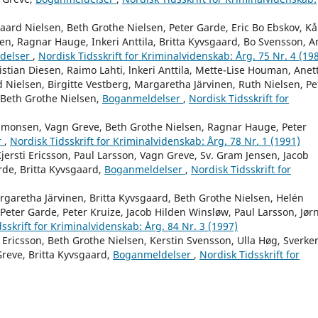
aard Nielsen, Beth Grothe Nielsen, Peter Garde, Eric Bo Ebskov, Kå
en, Ragnar Hauge, Inkeri Anttila, Britta Kyvsgaard, Bo Svensson, A
delser
,
Nordisk Tidsskrift for Kriminalvidenskab: Årg. 75 Nr. 4 (19
stian Diesen, Raimo Lahti, lnkeri Anttila, Mette-Lise Houman, Anet
 Nielsen, Birgitte Vestberg, Margaretha Järvinen, Ruth Nielsen, Pe
 Beth Grothe Nielsen,
Boganmeldelser
,
Nordisk Tidsskrift for
Simonsen, Vagn Greve, Beth Grothe Nielsen, Ragnar Hauge, Peter
r
,
Nordisk Tidsskrift for Kriminalvidenskab: Årg. 78 Nr. 1 (1991)
ersti Ericsson, Paul Larsson, Vagn Greve, Sv. Gram Jensen, Jacob
rde, Britta Kyvsgaard,
Boganmeldelser
,
Nordisk Tidsskrift for
rgaretha Järvinen, Britta Kyvsgaard, Beth Grothe Nielsen, Helén
eter Garde, Peter Kruize, Jacob Hilden Winsløw, Paul Larsson, Jør
sskrift for Kriminalvidenskab: Årg. 84 Nr. 3 (1997)
i Ericsson, Beth Grothe Nielsen, Kerstin Svensson, Ulla Høg, Sverke
Greve, Britta Kyvsgaard,
Boganmeldelser
,
Nordisk Tidsskrift for