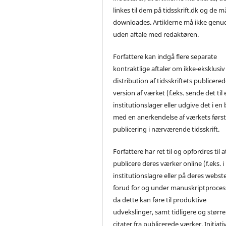
linkes til dem på tidsskrift.dk og de m
downloades. Artiklerne må ikke genu
uden aftale med redaktøren.
Forfattere kan indgå flere separate
kontraktlige aftaler om ikke-eksklusiv
distribution af tidsskriftets publicere
version af værket (f.eks. sende det til 
institutionslager eller udgive det i en
med en anerkendelse af værkets førs
publicering i nærværende tidsskrift.
Forfattere har ret til og opfordres til a
publicere deres værker online (f.eks. i
institutionslagre eller på deres webst
forud for og under manuskriptproces
da dette kan føre til produktive
udvekslinger, samt tidligere og større
citater fra publicerede værker. Initiati