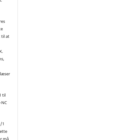
res
te
til at
K.
ns,
d
 læser
 til
Y-NC
1/1
ette
er må