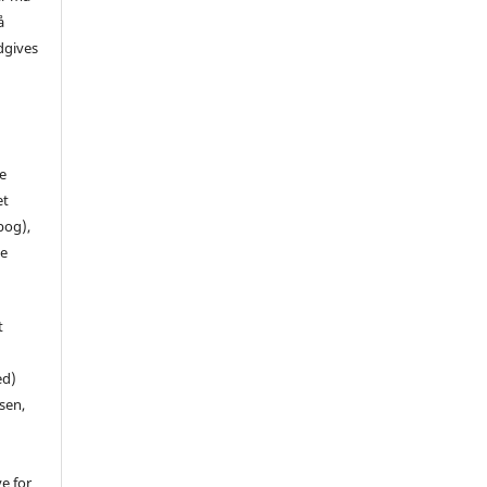
å
dgives
de
et
 bog),
te
t
ed)
sen,
ve for