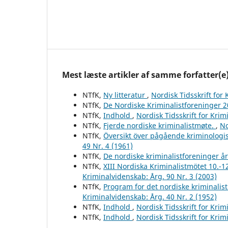
Mest læste artikler af samme forfatter(e
NTfK,
Ny litteratur
,
Nordisk Tidsskrift for
NTfK,
De Nordiske Kriminalistforeninger 
NTfK,
Indhold
,
Nordisk Tidsskrift for Krim
NTfK,
Fjerde nordiske kriminalistmøte.
,
No
NTfK,
Översikt över pågående kriminologis
49 Nr. 4 (1961)
NTfK,
De nordiske kriminalistforeninger å
NTfK,
XIII Nordiska Kriminalistmötet 10.-1
Kriminalvidenskab: Årg. 90 Nr. 3 (2003)
NTfK,
Program for det nordiske kriminalis
Kriminalvidenskab: Årg. 40 Nr. 2 (1952)
NTfK,
Indhold
,
Nordisk Tidsskrift for Krim
NTfK,
Indhold
,
Nordisk Tidsskrift for Krim