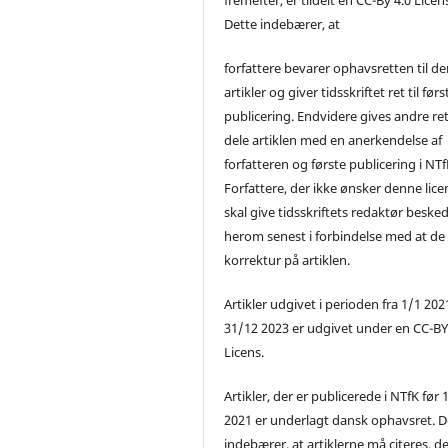
Dette indebærer, at
forfattere bevarer ophavsretten til de
artikler og giver tidsskriftet ret til førs
publicering. Endvidere gives andre ret 
dele artiklen med en anerkendelse af
forfatteren og første publicering i NTf
Forfattere, der ikke ønsker denne lice
skal give tidsskriftets redaktør beske
herom senest i forbindelse med at de
korrektur på artiklen.
Artikler udgivet i perioden fra 1/1 2021
31/12 2023 er udgivet under en CC-B
Licens.
Artikler, der er publicerede i NTfK før 
2021 er underlagt dansk ophavsret. D
indebærer, at artiklerne må citeres, d