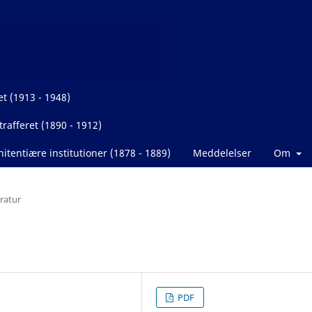
et (1913 - 1948)
rafferet (1890 - 1912)
itentiære institutioner (1878 - 1889)
Meddelelser
Om
eratur
PDF