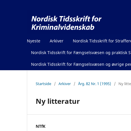
Nyeste
Arkiver
Nordisk Tidsskrift for Straffer
Nordisk Tidsskrift for Fængselsvæsen og praktisk St
Nordisk Tidsskrift for Fængselsvæsen og øvrige pen
Startside
/
Arkiver
/
Årg. 82 Nr. 1 (1995)
/
Ny litt
Ny litteratur
NTfK