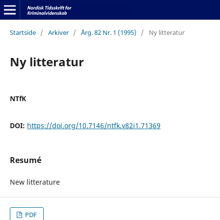
Startside
/
Arkiver
/
Årg. 82 Nr. 1 (1995)
/
Ny litteratur
Ny litteratur
NTfK
DOI:
https://doi.org/10.7146/ntfk.v82i1.71369
Resumé
New litterature
PDF