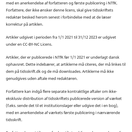
med en anerkendelse af forfatteren og første publicering i NTfK.
Forfattere, der ikke ønsker denne licens, skal give tidsskriftets
redaktør besked herom senest i forbindelse med at de læser
korrektur på artiklen.
Artikler udgivet i perioden fra 1/1 2021 til 31/12 2023 er udgivet
under en CC-BY-NC Licens.
Artikler, der er publicerede i NTfK før 1/1 2021 er underlagt dansk
ophavsret. Dette indebærer, at artiklerne må citeres, der må linkes til
dem på tidsskrift.dk og de må downloades. Artiklerne må ikke
genudgives uden aftale med redaktøren.
Forfattere kan indgå flere separate kontraktlige aftaler om ikke-
eksklusiv distribution af tidsskriftets publicerede version af værket
(f.eks. sende det til et institutionslager eller udgive det i en bog),
med en anerkendelse af værkets første publicering i nærværende
tidsskrift.