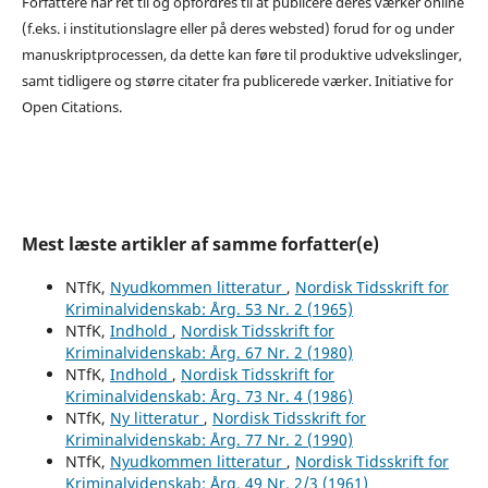
Forfattere har ret til og opfordres til at publicere deres værker online
(f.eks. i institutionslagre eller på deres websted) forud for og under
manuskriptprocessen, da dette kan føre til produktive udvekslinger,
samt tidligere og større citater fra publicerede værker. Initiative for
Open Citations.
Mest læste artikler af samme forfatter(e)
NTfK,
Nyudkommen litteratur
,
Nordisk Tidsskrift for
Kriminalvidenskab: Årg. 53 Nr. 2 (1965)
NTfK,
Indhold
,
Nordisk Tidsskrift for
Kriminalvidenskab: Årg. 67 Nr. 2 (1980)
NTfK,
Indhold
,
Nordisk Tidsskrift for
Kriminalvidenskab: Årg. 73 Nr. 4 (1986)
NTfK,
Ny litteratur
,
Nordisk Tidsskrift for
Kriminalvidenskab: Årg. 77 Nr. 2 (1990)
NTfK,
Nyudkommen litteratur
,
Nordisk Tidsskrift for
Kriminalvidenskab: Årg. 49 Nr. 2/3 (1961)