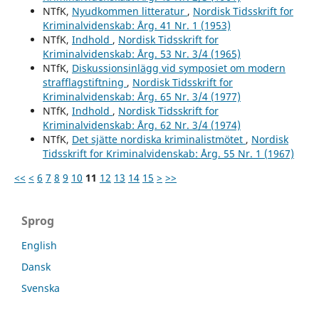
NTfK,
Nyudkommen litteratur
,
Nordisk Tidsskrift for
Kriminalvidenskab: Årg. 41 Nr. 1 (1953)
NTfK,
Indhold
,
Nordisk Tidsskrift for
Kriminalvidenskab: Årg. 53 Nr. 3/4 (1965)
NTfK,
Diskussionsinlägg vid symposiet om modern
strafflagstiftning
,
Nordisk Tidsskrift for
Kriminalvidenskab: Årg. 65 Nr. 3/4 (1977)
NTfK,
Indhold
,
Nordisk Tidsskrift for
Kriminalvidenskab: Årg. 62 Nr. 3/4 (1974)
NTfK,
Det sjätte nordiska kriminalistmötet
,
Nordisk
Tidsskrift for Kriminalvidenskab: Årg. 55 Nr. 1 (1967)
<<
<
6
7
8
9
10
11
12
13
14
15
>
>>
Sprog
English
Dansk
Svenska