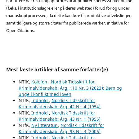
Forfattere har ret til og opfordres til at publicere deres værker online
(f.eks. i institutionslagre eller på deres websted) forud for og under
manuskriptprocessen, da dette kan føre til produktive udvekslinger,
samt tidligere og større citater fra publicerede værker. Initiative for
Open Citations.
Mest læste artikler af samme forfatter(e)
NTfK,
Kolofon
,
Nordisk Tidsskrift for
Kriminalvidenskab: Årg. 110 Nr. 3 (2023): Børn og
unge i konflikt med loven
NTfK,
Indhold
,
Nordisk Tidsskrift for
Kriminalvidenskab: Årg. 42 Nr. 4 (1954)
NTfK,
Indhold
,
Nordisk Tidsskrift for
Kriminalvidenskab: Årg. 43 Nr. 1 (1955)
NTfK,
Ny litteratur
,
Nordisk Tidsskrift for
Kriminalvidenskab: Årg. 93 Nr. 3 (2006)
NTfK,
Indhold
,
Nordisk Tidsskrift for