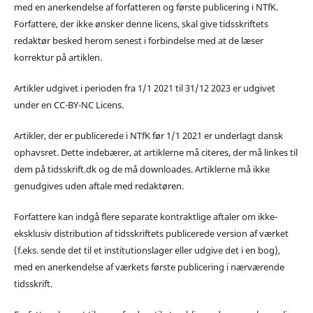
med en anerkendelse af forfatteren og første publicering i NTfK.
Forfattere, der ikke ønsker denne licens, skal give tidsskriftets
redaktør besked herom senest i forbindelse med at de læser
korrektur på artiklen.
Artikler udgivet i perioden fra 1/1 2021 til 31/12 2023 er udgivet
under en CC-BY-NC Licens.
Artikler, der er publicerede i NTfK før 1/1 2021 er underlagt dansk
ophavsret. Dette indebærer, at artiklerne må citeres, der må linkes til
dem på tidsskrift.dk og de må downloades. Artiklerne må ikke
genudgives uden aftale med redaktøren.
Forfattere kan indgå flere separate kontraktlige aftaler om ikke-
eksklusiv distribution af tidsskriftets publicerede version af værket
(f.eks. sende det til et institutionslager eller udgive det i en bog),
med en anerkendelse af værkets første publicering i nærværende
tidsskrift.