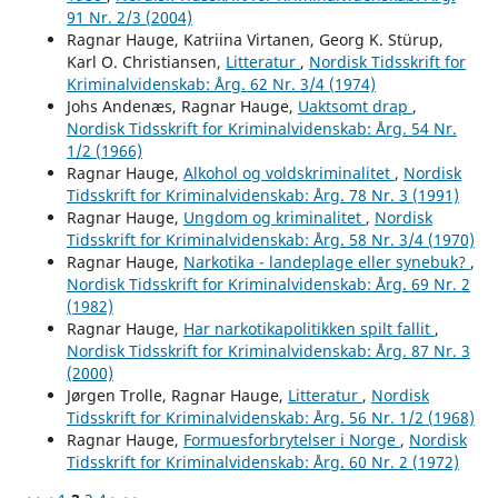
91 Nr. 2/3 (2004)
Ragnar Hauge, Katriina Virtanen, Georg K. Stürup,
Karl O. Christiansen,
Litteratur
,
Nordisk Tidsskrift for
Kriminalvidenskab: Årg. 62 Nr. 3/4 (1974)
Johs Andenæs, Ragnar Hauge,
Uaktsomt drap
,
Nordisk Tidsskrift for Kriminalvidenskab: Årg. 54 Nr.
1/2 (1966)
Ragnar Hauge,
Alkohol og voldskriminalitet
,
Nordisk
Tidsskrift for Kriminalvidenskab: Årg. 78 Nr. 3 (1991)
Ragnar Hauge,
Ungdom og kriminalitet
,
Nordisk
Tidsskrift for Kriminalvidenskab: Årg. 58 Nr. 3/4 (1970)
Ragnar Hauge,
Narkotika - landeplage eller synebuk?
,
Nordisk Tidsskrift for Kriminalvidenskab: Årg. 69 Nr. 2
(1982)
Ragnar Hauge,
Har narkotikapolitikken spilt fallit
,
Nordisk Tidsskrift for Kriminalvidenskab: Årg. 87 Nr. 3
(2000)
Jørgen Trolle, Ragnar Hauge,
Litteratur
,
Nordisk
Tidsskrift for Kriminalvidenskab: Årg. 56 Nr. 1/2 (1968)
Ragnar Hauge,
Formuesforbrytelser i Norge
,
Nordisk
Tidsskrift for Kriminalvidenskab: Årg. 60 Nr. 2 (1972)