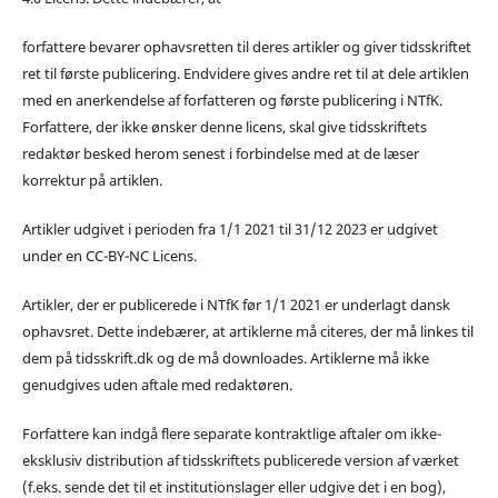
forfattere bevarer ophavsretten til deres artikler og giver tidsskriftet
ret til første publicering. Endvidere gives andre ret til at dele artiklen
med en anerkendelse af forfatteren og første publicering i NTfK.
Forfattere, der ikke ønsker denne licens, skal give tidsskriftets
redaktør besked herom senest i forbindelse med at de læser
korrektur på artiklen.
Artikler udgivet i perioden fra 1/1 2021 til 31/12 2023 er udgivet
under en CC-BY-NC Licens.
Artikler, der er publicerede i NTfK før 1/1 2021 er underlagt dansk
ophavsret. Dette indebærer, at artiklerne må citeres, der må linkes til
dem på tidsskrift.dk og de må downloades. Artiklerne må ikke
genudgives uden aftale med redaktøren.
Forfattere kan indgå flere separate kontraktlige aftaler om ikke-
eksklusiv distribution af tidsskriftets publicerede version af værket
(f.eks. sende det til et institutionslager eller udgive det i en bog),