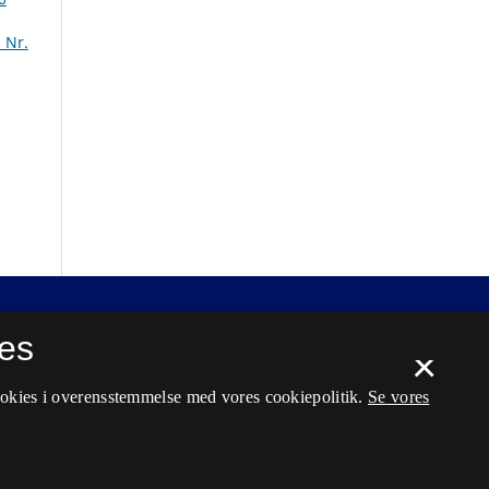
 Nr.
es
×
ookies i overensstemmelse med vores cookiepolitik.
Se vores