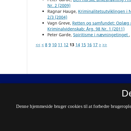
Nr. 2 (2009)
Ragnar Hauge,
Kriminalitetsutviklingen i
2/3 (2004)
Vagn Greve,
Retten og samfundet: Oplæg p
Kriminalvidenskab: Årg. 98 Nr. 1 (2011)
Peter Garde,
Spiritisme i nævningetinget
<<
<
8
9
10
11
12
13
14
15
16
17
>
>>
Nordisk Tidsskrift for Kriminalvidenskab
D
ISSN 0029-1528 (Trykt)
Denne hjemmeside bruger cookies til at forbedre brugerople
ISSN 2446-3051 (Online)
Tilgængelighedserklæring