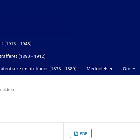
et (1913 - 1948)
rafferet (1890 - 1912)
itentiære institutioner (1878 - 1889)
Meddelelser
Om
eldelser
PDF