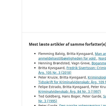
Mest læste artikler af samme forfatter(e
Flemming Balvig, Britta Kyvsgaard,
Man an
anmeldelsestilbøjeligheden for vold
,
Nord
Henning Brøndsted, Vagn Greve,
Boganme
Britta Kyvsgaard,
Fredrik Sivertsson: Crim
Årg. 105 Nr. 3 (2018)
Peter Kruize, Britta Kyvsgaard,
Kriminolog
Tidsskrift for Kriminalvidenskab: Årg. 109 
Felipe Estrado, Britta Kyvsgaard, Peter Kru
Kriminalvidenskab: Årg. 84 Nr. 3 (1997)
Ted Goldberg, Hans Boger, Peter Garde,
S
Nr. 3 (1995)
Peter Garde,
Den norske ankeprøvning i 