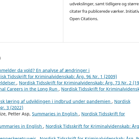
udvekslinger, samt tidligere og større
citater fra publicerede værker. Initiati
Open Citations.
)
melder da vold? En analyse af ændringer i
isk Tidsskrift for Kriminalvidenskab: Årg. 96 Nr. 1 (2009)
ldelser
,
Nordisk Tidsskrift for Kriminalvidenskab: Årg. 73 Nr. 2 (1
inal Careers in the Long Run
,
Nordisk Tidsskrift for Kriminalvidens
isk læring af udviklingen i indbrud under pandemien
,
Nordisk
Nr. 3 (2022)
ize, Petter Asp,
Summaries in English
,
Nordisk Tidsskrift for
ummaries in English
,
Nordisk Tidsskrift for Kriminalvidenskab: Årg
menneskeretsuvejr
,
Nordisk Tidsskrift for Kriminalvidenskab: Årg. 9