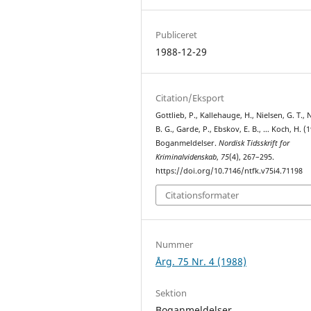
Publiceret
1988-12-29
Citation/Eksport
Gottlieb, P., Kallehauge, H., Nielsen, G. T., 
B. G., Garde, P., Ebskov, E. B., … Koch, H. (1
Boganmeldelser.
Nordisk Tidsskrift for
Kriminalvidenskab
,
75
(4), 267–295.
https://doi.org/10.7146/ntfk.v75i4.71198
Citationsformater
Nummer
Årg. 75 Nr. 4 (1988)
Sektion
Boganmeldelser