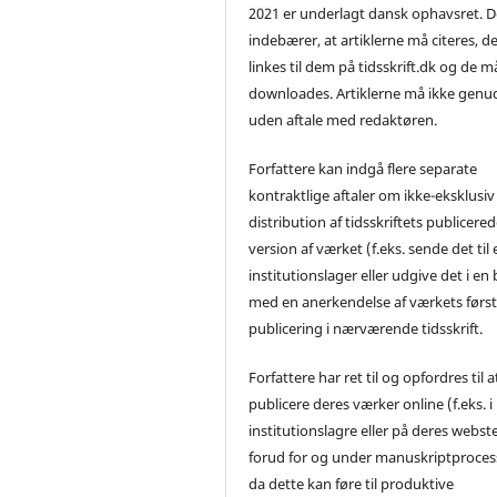
2021 er underlagt dansk ophavsret. D
indebærer, at artiklerne må citeres, d
linkes til dem på tidsskrift.dk og de m
downloades. Artiklerne må ikke genu
uden aftale med redaktøren.
Forfattere kan indgå flere separate
kontraktlige aftaler om ikke-eksklusiv
distribution af tidsskriftets publicere
version af værket (f.eks. sende det til 
institutionslager eller udgive det i en
med en anerkendelse af værkets førs
publicering i nærværende tidsskrift.
Forfattere har ret til og opfordres til a
publicere deres værker online (f.eks. i
institutionslagre eller på deres webst
forud for og under manuskriptproces
da dette kan føre til produktive