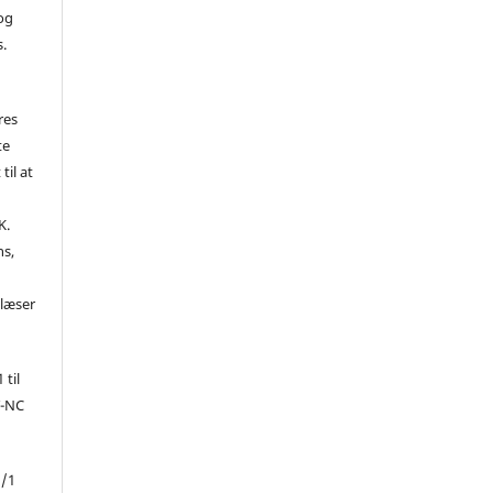
 og
s.
res
te
til at
K.
ns,
d
 læser
 til
Y-NC
1/1