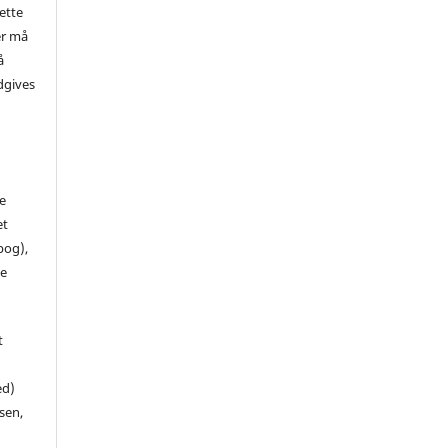
ette
er må
å
dgives
de
et
 bog),
te
t
ed)
sen,