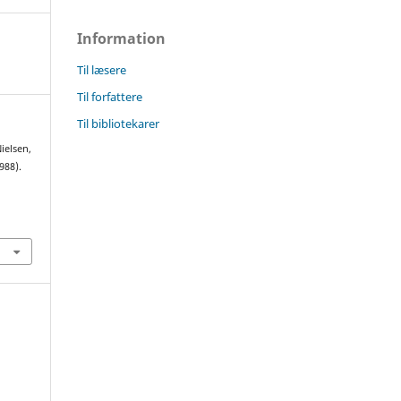
Information
Til læsere
Til forfattere
Til bibliotekarer
Nielsen,
988).