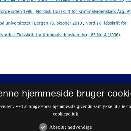
 Norge siden 1980
,
Nordisk Tidsskrift for Kriminalvidenskab: Årg. 91
å universitetet i Bergen 15. oktober 2010
,
Nordisk Tidsskrift for
,
Nordisk Tidsskrift for Kriminalvidenskab: Årg. 83 Nr. 4 (1996)
enne hjemmeside bruger cooki
velsen. Ved at bruge vores hjemmeside giver du samtykke til alle c
cookiepolitik
Absolut nødvendige