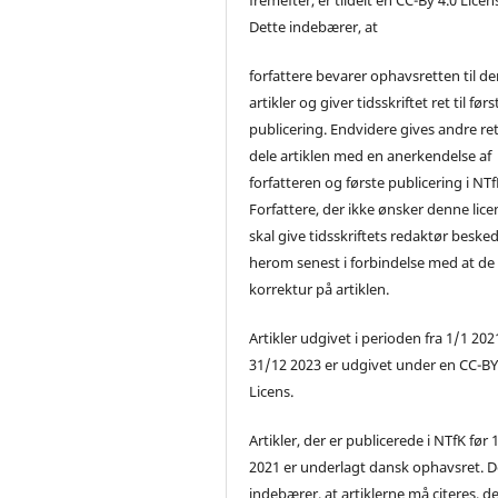
Dette indebærer, at
forfattere bevarer ophavsretten til de
artikler og giver tidsskriftet ret til førs
publicering. Endvidere gives andre ret 
dele artiklen med en anerkendelse af
forfatteren og første publicering i NTf
Forfattere, der ikke ønsker denne lice
skal give tidsskriftets redaktør beske
herom senest i forbindelse med at de
korrektur på artiklen.
Artikler udgivet i perioden fra 1/1 2021
31/12 2023 er udgivet under en CC-B
Licens.
Artikler, der er publicerede i NTfK før 
2021 er underlagt dansk ophavsret. D
indebærer, at artiklerne må citeres, d