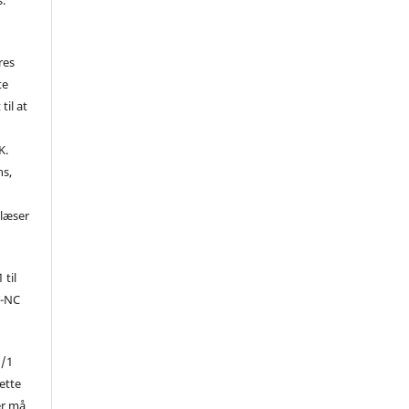
res
te
til at
K.
ns,
d
 læser
 til
Y-NC
1/1
ette
er må