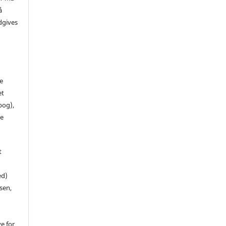
å
dgives
de
et
 bog),
te
t
ed)
sen,
ve for