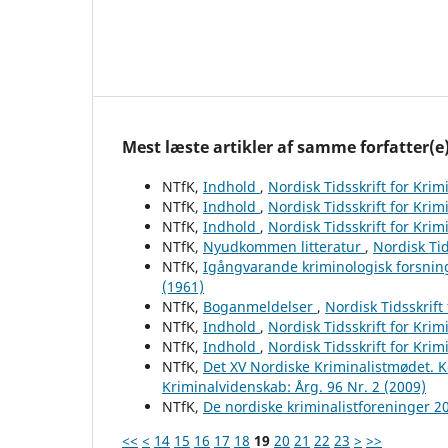
Mest læste artikler af samme forfatter(e
NTfK,
Indhold
,
Nordisk Tidsskrift for Krim
NTfK,
Indhold
,
Nordisk Tidsskrift for Krim
NTfK,
Indhold
,
Nordisk Tidsskrift for Krim
NTfK,
Nyudkommen litteratur
,
Nordisk Tid
NTfK,
Igångvarande kriminologisk forsnin
(1961)
NTfK,
Boganmeldelser
,
Nordisk Tidsskrift
NTfK,
Indhold
,
Nordisk Tidsskrift for Krim
NTfK,
Indhold
,
Nordisk Tidsskrift for Krim
NTfK,
Det XV Nordiske Kriminalistmødet. 
Kriminalvidenskab: Årg. 96 Nr. 2 (2009)
NTfK,
De nordiske kriminalistforeninger 
<<
<
14
15
16
17
18
19
20
21
22
23
>
>>