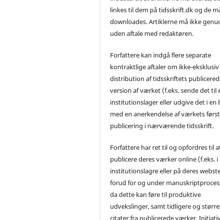
linkes til dem på tidsskrift.dk og de m
downloades. Artiklerne må ikke genu
uden aftale med redaktøren.
Forfattere kan indgå flere separate
kontraktlige aftaler om ikke-eksklusiv
distribution af tidsskriftets publicere
version af værket (f.eks. sende det til 
institutionslager eller udgive det i en
med en anerkendelse af værkets førs
publicering i nærværende tidsskrift.
Forfattere har ret til og opfordres til a
publicere deres værker online (f.eks. i
institutionslagre eller på deres webst
forud for og under manuskriptproces
da dette kan føre til produktive
udvekslinger, samt tidligere og større
citater fra publicerede værker. Initiati