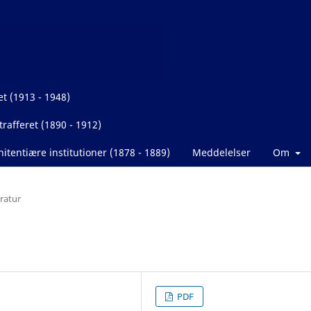
et (1913 - 1948)
rafferet (1890 - 1912)
itentiære institutioner (1878 - 1889)
Meddelelser
Om
eratur
PDF