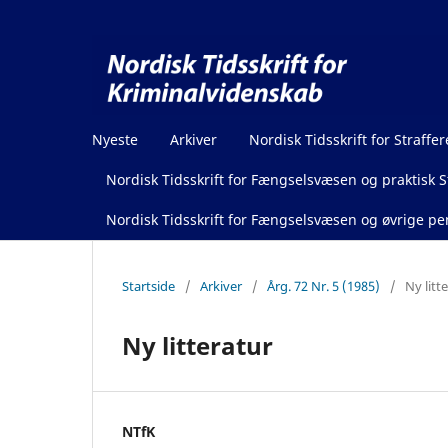
Nyeste
Arkiver
Nordisk Tidsskrift for Straffer
Nordisk Tidsskrift for Fængselsvæsen og praktisk St
Nordisk Tidsskrift for Fængselsvæsen og øvrige pen
Startside
/
Arkiver
/
Årg. 72 Nr. 5 (1985)
/
Ny litt
Ny litteratur
NTfK