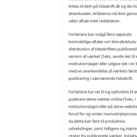
linkes til dem på tidsskrift.dk og de m
downloades. Artiklerne må ikke genu
uden aftale med redaktøren.
Forfattere kan indgå flere separate
kontraktlige aftaler om ikke-eksklusiv
distribution af tidsskriftets publicere
version af værket (f.eks. sende det til 
institutionslager eller udgive det i en
med en anerkendelse af værkets førs
publicering i nærværende tidsskrift.
Forfattere har ret til og opfordres til a
publicere deres værker online (f.eks. i
institutionslagre eller på deres webst
forud for og under manuskriptproces
da dette kan føre til produktive
udvekslinger, samt tidligere og større
citater fra publicerede værker. Initiati