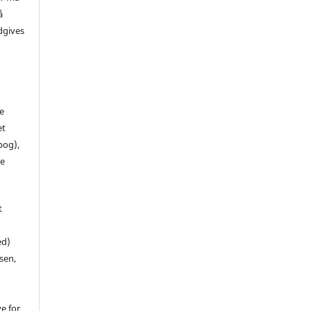
å
dgives
de
et
 bog),
te
t
ed)
sen,
ve for