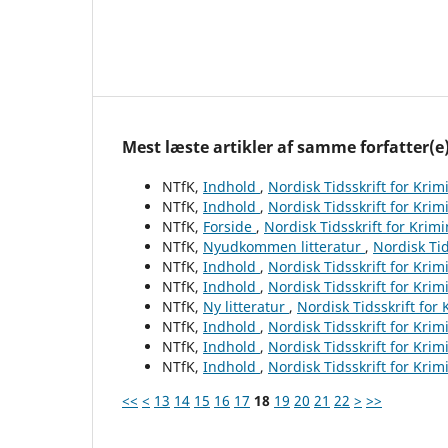
Mest læste artikler af samme forfatter(e
NTfK,
Indhold
,
Nordisk Tidsskrift for Krim
NTfK,
Indhold
,
Nordisk Tidsskrift for Krim
NTfK,
Forside
,
Nordisk Tidsskrift for Krim
NTfK,
Nyudkommen litteratur
,
Nordisk Tid
NTfK,
Indhold
,
Nordisk Tidsskrift for Krim
NTfK,
Indhold
,
Nordisk Tidsskrift for Krim
NTfK,
Ny litteratur
,
Nordisk Tidsskrift for
NTfK,
Indhold
,
Nordisk Tidsskrift for Krim
NTfK,
Indhold
,
Nordisk Tidsskrift for Krim
NTfK,
Indhold
,
Nordisk Tidsskrift for Krim
<<
<
13
14
15
16
17
18
19
20
21
22
>
>>