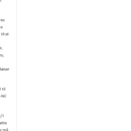
res
te
til at
K.
ns,
d
 læser
 til
Y-NC
1/1
ette
er må