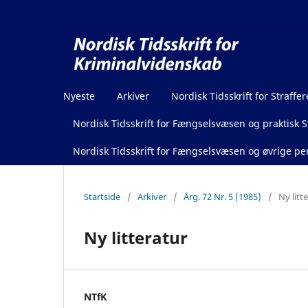
Nyeste
Arkiver
Nordisk Tidsskrift for Straffer
Nordisk Tidsskrift for Fængselsvæsen og praktisk St
Nordisk Tidsskrift for Fængselsvæsen og øvrige pen
Startside
/
Arkiver
/
Årg. 72 Nr. 5 (1985)
/
Ny litt
Ny litteratur
NTfK