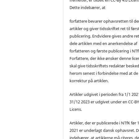
Dette indebærer, at
forfattere bevarer ophavsretten til de
artikler og giver tidsskriftet ret til førs
publicering. Endvidere gives andre ret 
dele artiklen med en anerkendelse af
forfatteren og første publicering i NTf
Forfattere, der ikke ønsker denne lice
skal give tidsskriftets redaktør beske
herom senest i forbindelse med at de
korrektur på artiklen.
Artikler udgivet i perioden fra 1/1 2021
31/12 2023 er udgivet under en CC-B
Licens.
Artikler, der er publicerede i NTfK før 
2021 er underlagt dansk ophavsret. D
indebærer, at artiklerne må citeres, d