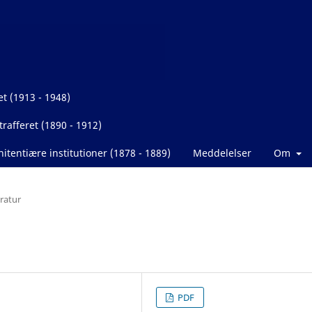
et (1913 - 1948)
rafferet (1890 - 1912)
itentiære institutioner (1878 - 1889)
Meddelelser
Om
eratur
PDF