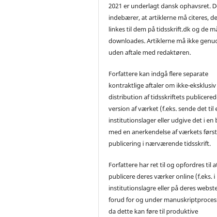
2021 er underlagt dansk ophavsret. D
indebærer, at artiklerne må citeres, d
linkes til dem på tidsskrift.dk og de m
downloades. Artiklerne må ikke genu
uden aftale med redaktøren.
Forfattere kan indgå flere separate
kontraktlige aftaler om ikke-eksklusiv
distribution af tidsskriftets publicere
version af værket (f.eks. sende det til 
institutionslager eller udgive det i en
med en anerkendelse af værkets førs
publicering i nærværende tidsskrift.
Forfattere har ret til og opfordres til a
publicere deres værker online (f.eks. i
institutionslagre eller på deres webst
forud for og under manuskriptproces
da dette kan føre til produktive