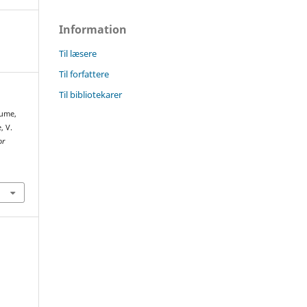
Information
Til læsere
Til forfattere
Til bibliotekarer
lume,
, V.
or