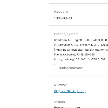
Publiceret
1985-09-29
Citation/Eksport
Bondeson, U., Tingleff, H.-O., Ekdahl, B., B
P., Baldursson, E. S., Frøbert, K. A., … Greve
(1985). Boganmeldelser.
Nordisk Tidsskrift f
Kriminalvidenskab
,
72
(4), 299–320.
https://doi.org/10.7146/ntfk.v72i4.71098
Citationsformater
Nummer
Årg. 72 Nr. 4 (1985)
Sektion
Boganmeldelser