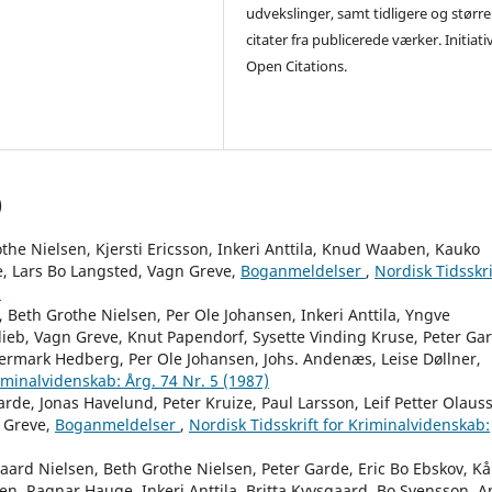
udvekslinger, samt tidligere og større
citater fra publicerede værker. Initiati
Open Citations.
)
he Nielsen, Kjersti Ericsson, Inkeri Anttila, Knud Waaben, Kauko
, Lars Bo Langsted, Vagn Greve,
Boganmeldelser
,
Nordisk Tidsskri
)
 Beth Grothe Nielsen, Per Ole Johansen, Inkeri Anttila, Yngve
ieb, Vagn Greve, Knut Papendorf, Sysette Vinding Kruse, Peter Ga
ermark Hedberg, Per Ole Johansen, Johs. Andenæs, Leise Døllner,
riminalvidenskab: Årg. 74 Nr. 5 (1987)
arde, Jonas Havelund, Peter Kruize, Paul Larsson, Leif Petter Olaus
n Greve,
Boganmeldelser
,
Nordisk Tidsskrift for Kriminalvidenskab:
aard Nielsen, Beth Grothe Nielsen, Peter Garde, Eric Bo Ebskov, Kå
en, Ragnar Hauge, Inkeri Anttila, Britta Kyvsgaard, Bo Svensson, A