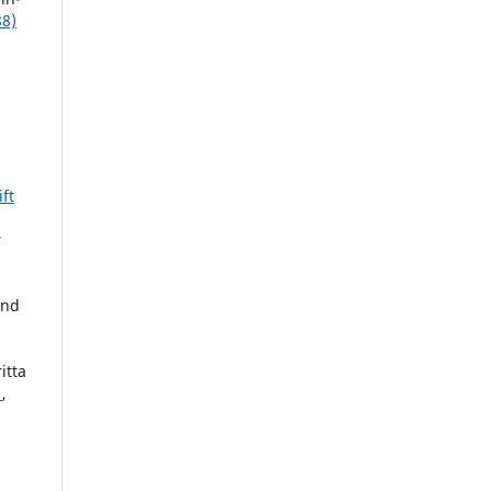
88)
ft
r
and
itta
r
,