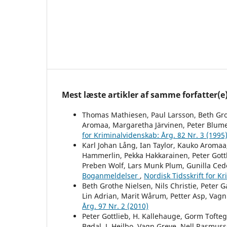
Mest læste artikler af samme forfatter(e
Thomas Mathiesen, Paul Larsson, Beth Grot
Aromaa, Margaretha Järvinen, Peter Blume
for Kriminalvidenskab: Årg. 82 Nr. 3 (1995
Karl Johan Lång, Ian Taylor, Kauko Aromaa,
Hammerlin, Pekka Hakkarainen, Peter Gottl
Preben Wolf, Lars Munk Plum, Gunilla Ced
Boganmeldelser
,
Nordisk Tidsskrift for K
Beth Grothe Nielsen, Nils Christie, Peter G
Lin Adrian, Marit Wårum, Petter Asp, Vag
Årg. 97 Nr. 2 (2010)
Peter Gottlieb, H. Kallehauge, Gorm Tofteg
Bødal, J. Heilbo, Vagn Greve, Nell Rasmuss