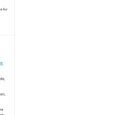
ve for
ft
rde,
sen,
re
nn-