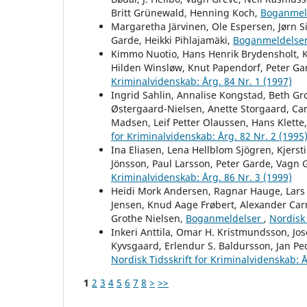
Britt Grünewald, Henning Koch,
Boganmel
Margaretha Järvinen, Ole Espersen, Jørn 
Garde, Heikki Pihlajamäki,
Boganmeldelse
Kimmo Nuotio, Hans Henrik Brydensholt, Kj
Hilden Winsløw, Knut Papendorf, Peter Ga
Kriminalvidenskab: Årg. 84 Nr. 1 (1997)
Ingrid Sahlin, Annalise Kongstad, Beth Gr
Østergaard-Nielsen, Anette Storgaard, Car
Madsen, Leif Petter Olaussen, Hans Klette
for Kriminalvidenskab: Årg. 82 Nr. 2 (1995
Ina Eliasen, Lena Hellblom Sjögren, Kjerst
Jönsson, Paul Larsson, Peter Garde, Vagn 
Kriminalvidenskab: Årg. 86 Nr. 3 (1999)
Heidi Mork Andersen, Ragnar Hauge, Lars 
Jensen, Knud Aage Frøbert, Alexander Ca
Grothe Nielsen,
Boganmeldelser
,
Nordisk 
Inkeri Anttila, Omar H. Kristmundsson, Jos
Kyvsgaard, Erlendur S. Baldursson, Jan Pe
Nordisk Tidsskrift for Kriminalvidenskab: Å
1
2
3
4
5
6
7
8
>
>>