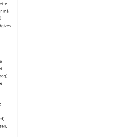
ette
er må
å
dgives
de
et
 bog),
te
t
ed)
sen,