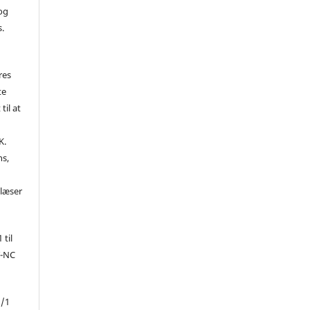
 og
s.
res
te
til at
K.
ns,
d
 læser
 til
Y-NC
1/1