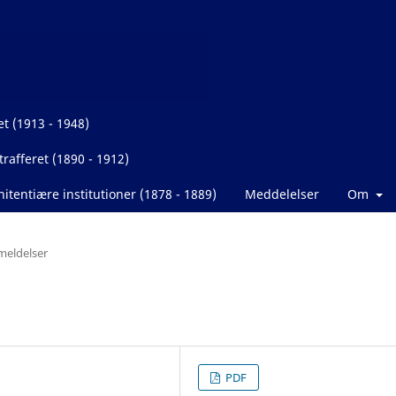
et (1913 - 1948)
rafferet (1890 - 1912)
itentiære institutioner (1878 - 1889)
Meddelelser
Om
eldelser
PDF