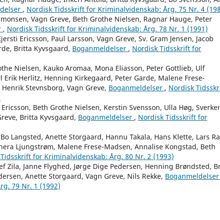
delser
,
Nordisk Tidsskrift for Kriminalvidenskab: Årg. 75 Nr. 4 (19
Simonsen, Vagn Greve, Beth Grothe Nielsen, Ragnar Hauge, Peter
r
,
Nordisk Tidsskrift for Kriminalvidenskab: Årg. 78 Nr. 1 (1991)
ersti Ericsson, Paul Larsson, Vagn Greve, Sv. Gram Jensen, Jacob
rde, Britta Kyvsgaard,
Boganmeldelser
,
Nordisk Tidsskrift for
othe Nielsen, Kauko Aromaa, Mona Eliasson, Peter Gottlieb, Ulf
l Erik Herlitz, Henning Kirkegaard, Peter Garde, Malene Frese-
, Henrik Stevnsborg, Vagn Greve,
Boganmeldelser
,
Nordisk Tidsskri
)
i Ericsson, Beth Grothe Nielsen, Kerstin Svensson, Ulla Høg, Sverke
Greve, Britta Kyvsgaard,
Boganmeldelser
,
Nordisk Tidsskrift for
Bo Langsted, Anette Storgaard, Hannu Takala, Hans Klette, Lars R
rnera Ljungstrøm, Malene Frese-Madsen, Annalise Kongstad, Beth
Tidsskrift for Kriminalvidenskab: Årg. 80 Nr. 2 (1993)
ef Zila, Janne Flyghed, Jørge Dige Pedersen, Henning Brøndsted, Br
dersen, Anette Storgaard, Vagn Greve, Nils Rekke,
Boganmeldelse
rg. 79 Nr. 1 (1992)