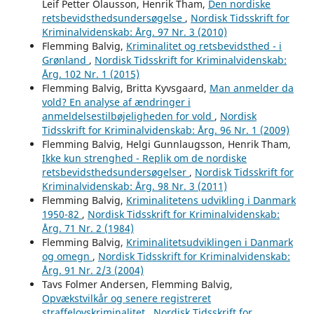
Leif Petter Olausson, Henrik Tham,
Den nordiske
retsbevidsthedsundersøgelse
,
Nordisk Tidsskrift for
Kriminalvidenskab: Årg. 97 Nr. 3 (2010)
Flemming Balvig,
Kriminalitet og retsbevidsthed - i
Grønland
,
Nordisk Tidsskrift for Kriminalvidenskab:
Årg. 102 Nr. 1 (2015)
Flemming Balvig, Britta Kyvsgaard,
Man anmelder da
vold? En analyse af ændringer i
anmeldelsestilbøjeligheden for vold
,
Nordisk
Tidsskrift for Kriminalvidenskab: Årg. 96 Nr. 1 (2009)
Flemming Balvig, Helgi Gunnlaugsson, Henrik Tham,
Ikke kun strenghed - Replik om de nordiske
retsbevidsthedsundersøgelser
,
Nordisk Tidsskrift for
Kriminalvidenskab: Årg. 98 Nr. 3 (2011)
Flemming Balvig,
Kriminalitetens udvikling i Danmark
1950-82
,
Nordisk Tidsskrift for Kriminalvidenskab:
Årg. 71 Nr. 2 (1984)
Flemming Balvig,
Kriminalitetsudviklingen i Danmark
og omegn
,
Nordisk Tidsskrift for Kriminalvidenskab:
Årg. 91 Nr. 2/3 (2004)
Tavs Folmer Andersen, Flemming Balvig,
Opvækstvilkår og senere registreret
straffelovskriminalitet
,
Nordisk Tidsskrift for