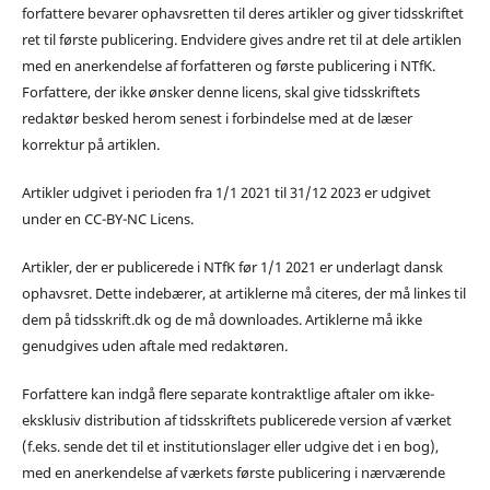
forfattere bevarer ophavsretten til deres artikler og giver tidsskriftet
ret til første publicering. Endvidere gives andre ret til at dele artiklen
med en anerkendelse af forfatteren og første publicering i NTfK.
Forfattere, der ikke ønsker denne licens, skal give tidsskriftets
redaktør besked herom senest i forbindelse med at de læser
korrektur på artiklen.
Artikler udgivet i perioden fra 1/1 2021 til 31/12 2023 er udgivet
under en CC-BY-NC Licens.
Artikler, der er publicerede i NTfK før 1/1 2021 er underlagt dansk
ophavsret. Dette indebærer, at artiklerne må citeres, der må linkes til
dem på tidsskrift.dk og de må downloades. Artiklerne må ikke
genudgives uden aftale med redaktøren.
Forfattere kan indgå flere separate kontraktlige aftaler om ikke-
eksklusiv distribution af tidsskriftets publicerede version af værket
(f.eks. sende det til et institutionslager eller udgive det i en bog),
med en anerkendelse af værkets første publicering i nærværende