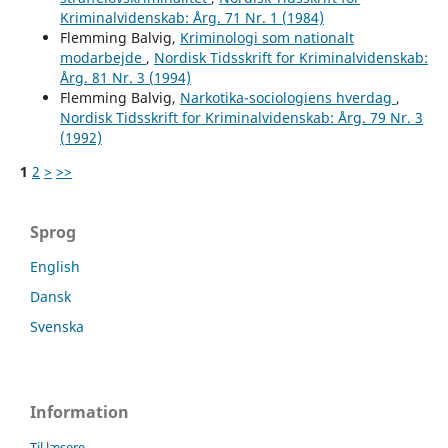
Kriminalvidenskab: Årg. 71 Nr. 1 (1984)
Flemming Balvig,
Kriminologi som nationalt
modarbejde
,
Nordisk Tidsskrift for Kriminalvidenskab:
Årg. 81 Nr. 3 (1994)
Flemming Balvig,
Narkotika-sociologiens hverdag
,
Nordisk Tidsskrift for Kriminalvidenskab: Årg. 79 Nr. 3
(1992)
1
2
>
>>
Sprog
English
Dansk
Svenska
Information
Til læsere