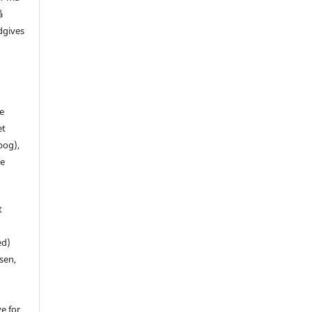
å
dgives
de
et
 bog),
te
t
ed)
sen,
ve for