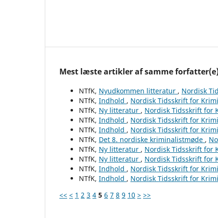
Mest læste artikler af samme forfatter(e
NTfK,
Nyudkommen litteratur
,
Nordisk Tid
NTfK,
Indhold
,
Nordisk Tidsskrift for Krim
NTfK,
Ny litteratur
,
Nordisk Tidsskrift for
NTfK,
Indhold
,
Nordisk Tidsskrift for Krim
NTfK,
Indhold
,
Nordisk Tidsskrift for Krim
NTfK,
Det 8. nordiske kriminalistmøde
,
No
NTfK,
Ny litteratur
,
Nordisk Tidsskrift for
NTfK,
Ny litteratur
,
Nordisk Tidsskrift for
NTfK,
Indhold
,
Nordisk Tidsskrift for Krim
NTfK,
Indhold
,
Nordisk Tidsskrift for Krim
<<
<
1
2
3
4
5
6
7
8
9
10
>
>>