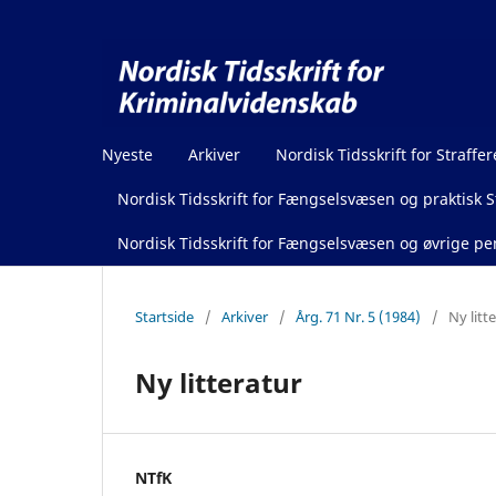
Nyeste
Arkiver
Nordisk Tidsskrift for Straffer
Nordisk Tidsskrift for Fængselsvæsen og praktisk St
Nordisk Tidsskrift for Fængselsvæsen og øvrige pen
Startside
/
Arkiver
/
Årg. 71 Nr. 5 (1984)
/
Ny litt
Ny litteratur
NTfK