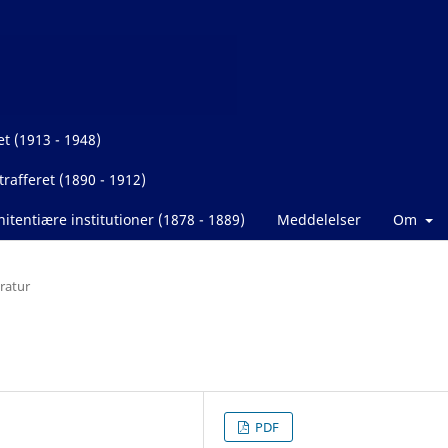
et (1913 - 1948)
rafferet (1890 - 1912)
itentiære institutioner (1878 - 1889)
Meddelelser
Om
eratur
PDF