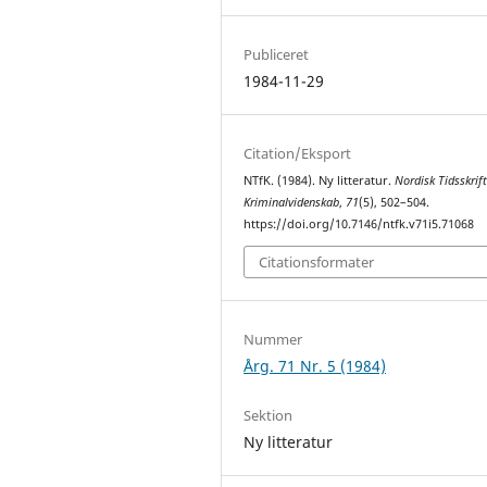
Publiceret
1984-11-29
Citation/Eksport
NTfK. (1984). Ny litteratur.
Nordisk Tidsskrift
Kriminalvidenskab
,
71
(5), 502–504.
https://doi.org/10.7146/ntfk.v71i5.71068
Citationsformater
Nummer
Årg. 71 Nr. 5 (1984)
Sektion
Ny litteratur