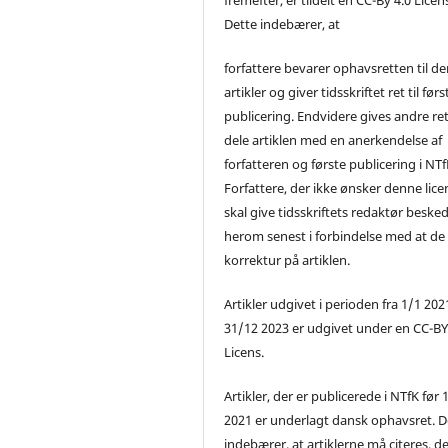
Dette indebærer, at
forfattere bevarer ophavsretten til de
artikler og giver tidsskriftet ret til førs
publicering. Endvidere gives andre ret 
dele artiklen med en anerkendelse af
forfatteren og første publicering i NTf
Forfattere, der ikke ønsker denne lice
skal give tidsskriftets redaktør beske
herom senest i forbindelse med at de
korrektur på artiklen.
Artikler udgivet i perioden fra 1/1 2021
31/12 2023 er udgivet under en CC-B
Licens.
Artikler, der er publicerede i NTfK før 
2021 er underlagt dansk ophavsret. D
indebærer, at artiklerne må citeres, d