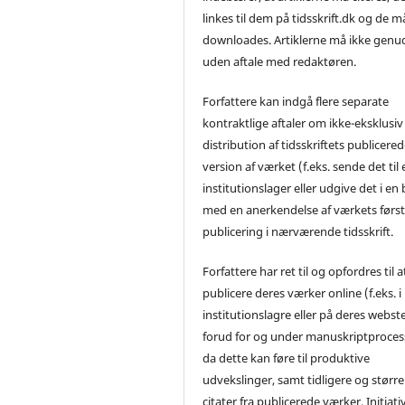
linkes til dem på tidsskrift.dk og de m
downloades. Artiklerne må ikke genu
uden aftale med redaktøren.
Forfattere kan indgå flere separate
kontraktlige aftaler om ikke-eksklusiv
distribution af tidsskriftets publicere
version af værket (f.eks. sende det til 
institutionslager eller udgive det i en
med en anerkendelse af værkets førs
publicering i nærværende tidsskrift.
Forfattere har ret til og opfordres til a
publicere deres værker online (f.eks. i
institutionslagre eller på deres webst
forud for og under manuskriptproces
da dette kan føre til produktive
udvekslinger, samt tidligere og større
citater fra publicerede værker. Initiati