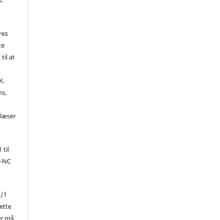
res
te
til at
K.
ns,
d
 læser
 til
Y-NC
1/1
ette
er må