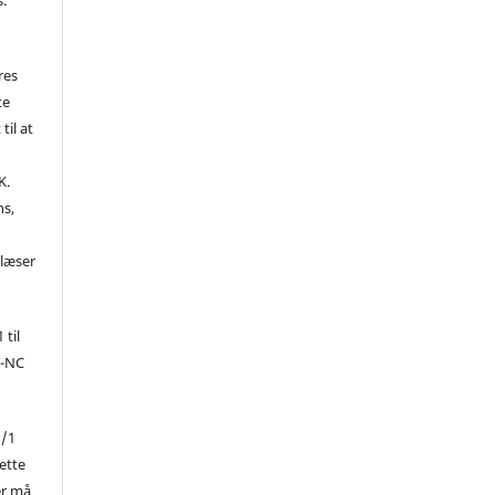
res
te
til at
K.
ns,
d
 læser
 til
Y-NC
1/1
ette
er må