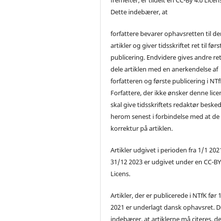
Dette indebærer, at
forfattere bevarer ophavsretten til de
artikler og giver tidsskriftet ret til førs
publicering. Endvidere gives andre ret 
dele artiklen med en anerkendelse af
forfatteren og første publicering i NTf
Forfattere, der ikke ønsker denne lice
skal give tidsskriftets redaktør beske
herom senest i forbindelse med at de
korrektur på artiklen.
Artikler udgivet i perioden fra 1/1 2021
31/12 2023 er udgivet under en CC-B
Licens.
Artikler, der er publicerede i NTfK før 
2021 er underlagt dansk ophavsret. D
indebærer, at artiklerne må citeres, d