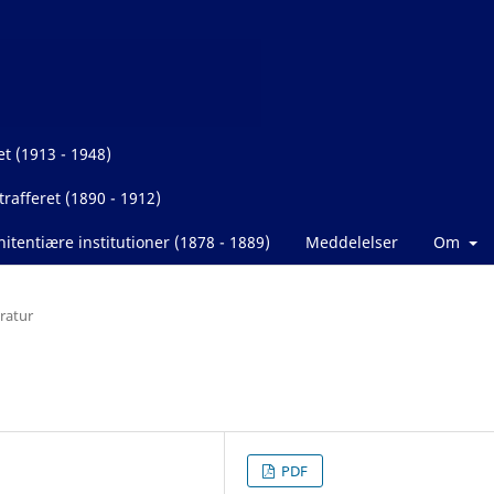
et (1913 - 1948)
rafferet (1890 - 1912)
itentiære institutioner (1878 - 1889)
Meddelelser
Om
eratur
PDF