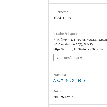
Publiceret
1984-11-29
Citation/Eksport
NTfK. (1984). Ny litteratur.
Nordisk Tidsskrift
Kriminalvidenskab
,
71
(5), 502–504.
https://doi.org/10.7146/ntfk.v71i5.71068
Citationsformater
Nummer
Årg. 71 Nr. 5 (1984)
Sektion
Ny litteratur