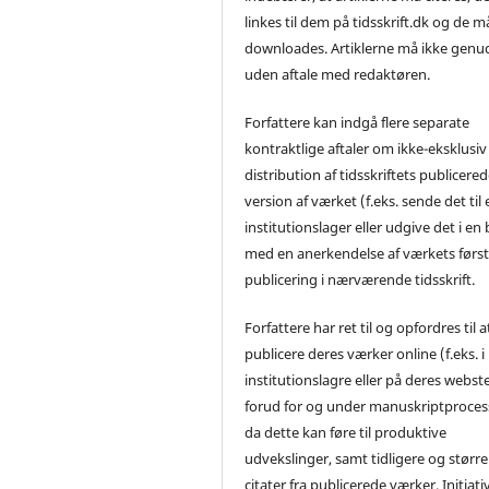
linkes til dem på tidsskrift.dk og de m
downloades. Artiklerne må ikke genu
uden aftale med redaktøren.
Forfattere kan indgå flere separate
kontraktlige aftaler om ikke-eksklusiv
distribution af tidsskriftets publicere
version af værket (f.eks. sende det til 
institutionslager eller udgive det i en
med en anerkendelse af værkets førs
publicering i nærværende tidsskrift.
Forfattere har ret til og opfordres til a
publicere deres værker online (f.eks. i
institutionslagre eller på deres webst
forud for og under manuskriptproces
da dette kan føre til produktive
udvekslinger, samt tidligere og større
citater fra publicerede værker. Initiati