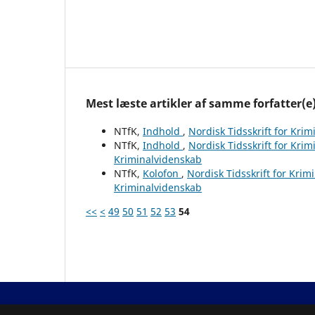
Mest læste artikler af samme forfatter(e
NTfK,
Indhold
,
Nordisk Tidsskrift for Krim
NTfK,
Indhold
,
Nordisk Tidsskrift for Krim
Kriminalvidenskab
NTfK,
Kolofon
,
Nordisk Tidsskrift for Krim
Kriminalvidenskab
<<
<
49
50
51
52
53
54