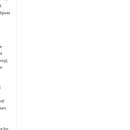
å
dgives
de
et
 bog),
te
t
ed)
sen,
ve for