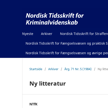
Nyeste
Arkiver
Nordisk Tidsskrift for Straffer
Nordisk Tidsskrift for Fængselsvæsen og praktisk St
Nordisk Tidsskrift for Fængselsvæsen og øvrige pen
Startside
/
Arkiver
/
Årg. 71 Nr. 5 (1984)
/
Ny litt
Ny litteratur
NTfK