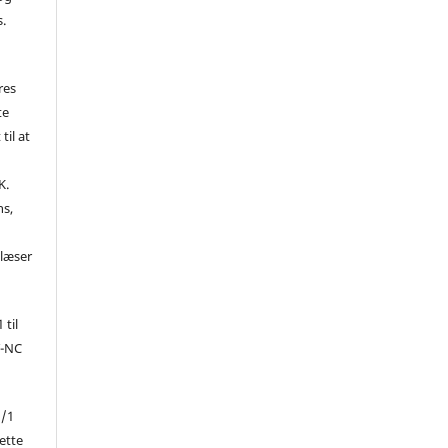
s.
res
te
til at
K.
ns,
d
 læser
 til
Y-NC
1/1
ette