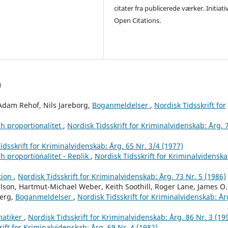
citater fra publicerede værker. Initiati
Open Citations.
)
Adam Rehof, Nils Jareborg,
Boganmeldelser
,
Nordisk Tidsskrift for
ch proportionalitet
,
Nordisk Tidsskrift for Kriminalvidenskab: Årg. 
idsskrift for Kriminalvidenskab: Årg. 65 Nr. 3/4 (1977)
ch proportionalitet - Replik
,
Nordisk Tidsskrift for Kriminalvidenska
tion
,
Nordisk Tidsskrift for Kriminalvidenskab: Årg. 73 Nr. 5 (1986)
lson, Hartmut-Michael Weber, Keith Soothill, Roger Lane, James O.
berg,
Boganmeldelser
,
Nordisk Tidsskrift for Kriminalvidenskab: År
matiker
,
Nordisk Tidsskrift for Kriminalvidenskab: Årg. 86 Nr. 3 (19
ift for Kriminalvidenskab: Årg. 69 Nr. 4 (1982)