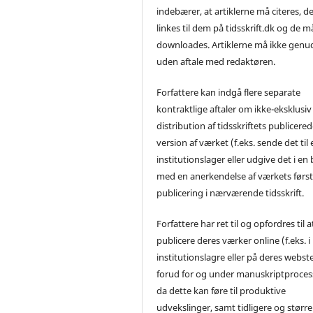
indebærer, at artiklerne må citeres, d
linkes til dem på tidsskrift.dk og de m
downloades. Artiklerne må ikke genu
uden aftale med redaktøren.
Forfattere kan indgå flere separate
kontraktlige aftaler om ikke-eksklusiv
distribution af tidsskriftets publicere
version af værket (f.eks. sende det til 
institutionslager eller udgive det i en
med en anerkendelse af værkets førs
publicering i nærværende tidsskrift.
Forfattere har ret til og opfordres til a
publicere deres værker online (f.eks. i
institutionslagre eller på deres webst
forud for og under manuskriptproces
da dette kan føre til produktive
udvekslinger, samt tidligere og større