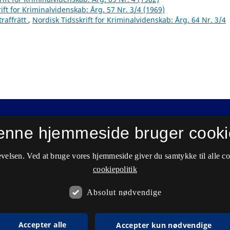
ift for Kriminalvidenskab: Årg. 57 Nr. 3/4 (1969)
traffrätt
,
Nordisk Tidsskrift for Kriminalvidenskab: Årg. 64 Nr. 3/4
enne hjemmeside bruger cooki
velsen. Ved at bruge vores hjemmeside giver du samtykke til alle c
cookiepolitik
Absolut nødvendige
Accepter alle
Accepter kun nødvendige