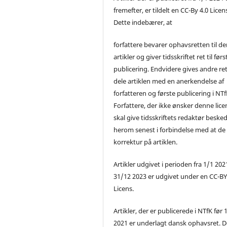
fremefter, er tildelt en CC-By 4.0 Licen
Dette indebærer, at
forfattere bevarer ophavsretten til de
artikler og giver tidsskriftet ret til førs
publicering. Endvidere gives andre ret 
dele artiklen med en anerkendelse af
forfatteren og første publicering i NTf
Forfattere, der ikke ønsker denne lice
skal give tidsskriftets redaktør beske
herom senest i forbindelse med at de
korrektur på artiklen.
Artikler udgivet i perioden fra 1/1 2021
31/12 2023 er udgivet under en CC-B
Licens.
Artikler, der er publicerede i NTfK før 
2021 er underlagt dansk ophavsret. D