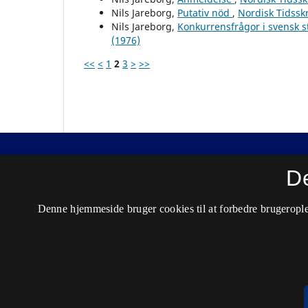
Nils Jareborg,
Putativ nöd
,
Nordisk Tidsskr
Nils Jareborg,
Konkurrensfrågor i svensk s
(1976)
<<
<
1
2
3
>
>>
Nordisk Tidsskrift for Kriminalvidenskab
D
ISSN 0029-1528 (Trykt)
Denne hjemmeside bruger cookies til at forbedre brugerople
ISSN 2446-3051 (Online)
Tilgængelighedserklæring