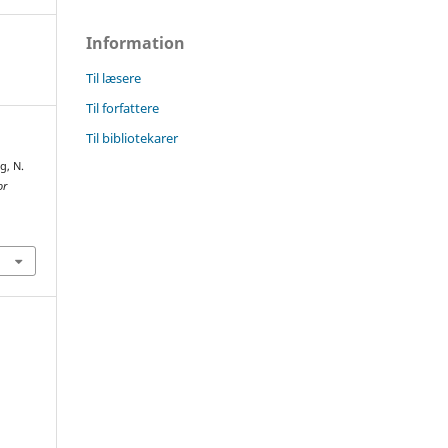
Information
Til læsere
Til forfattere
Til bibliotekarer
g, N.
or