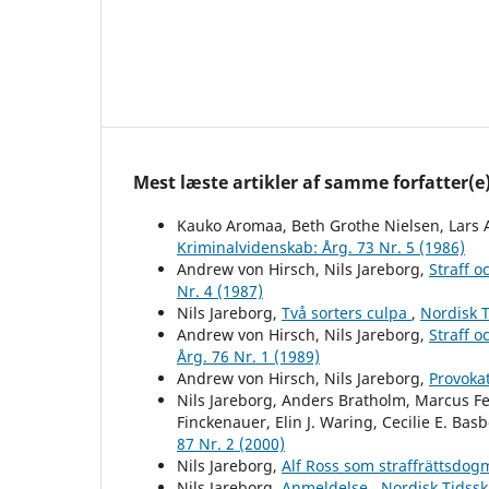
Mest læste artikler af samme forfatter(e
Kauko Aromaa, Beth Grothe Nielsen, Lars 
Kriminalvidenskab: Årg. 73 Nr. 5 (1986)
Andrew von Hirsch, Nils Jareborg,
Straff o
Nr. 4 (1987)
Nils Jareborg,
Två sorters culpa
,
Nordisk T
Andrew von Hirsch, Nils Jareborg,
Straff o
Årg. 76 Nr. 1 (1989)
Andrew von Hirsch, Nils Jareborg,
Provoka
Nils Jareborg, Anders Bratholm, Marcus Fe
Finckenauer, Elin J. Waring, Cecilie E. Bas
87 Nr. 2 (2000)
Nils Jareborg,
Alf Ross som straffrättsdog
Nils Jareborg,
Anmeldelse
,
Nordisk Tidsskr