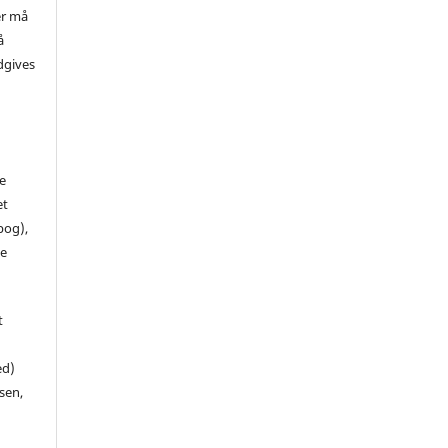
er må
å
dgives
de
et
 bog),
te
t
ed)
sen,