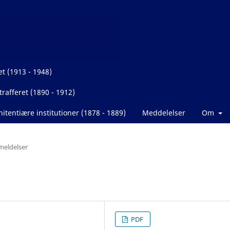
et (1913 - 1948)
rafferet (1890 - 1912)
itentiære institutioner (1878 - 1889)
Meddelelser
Om
eldelser
PDF