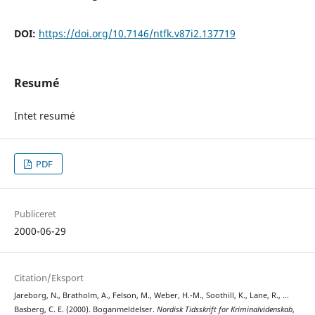
DOI:
https://doi.org/10.7146/ntfk.v87i2.137719
Resumé
Intet resumé
PDF
Publiceret
2000-06-29
Citation/Eksport
Jareborg, N., Bratholm, A., Felson, M., Weber, H.-M., Soothill, K., Lane, R., …
Basberg, C. E. (2000). Boganmeldelser.
Nordisk Tidsskrift for Kriminalvidenskab
,