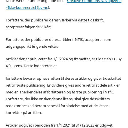
Dette værk er under følgende licens
Creative Commons Navngivelse
–Ikke-kommerciel (by-nc)
.
Forfattere, der publicerer deres værker via dette tidsskrift,
accepterer følgende vilkår:
Forfattere, der publicerer deres artikler i NTfK, accepterer som
udgangspunkt følgende vilkår:
Artikler der er publiceret fra 1/1 2024 og fremefter, er tildelt en CC-By
4.0 Licens. Dette indebærer, at
forfattere bevarer ophavsretten til deres artikler og giver tidsskriftet
ret til første publicering. Endvidere gives andre ret til at dele artiklen
med en anerkendelse af forfatteren og første publicering i NTfK.
Forfattere, der ikke ønsker denne licens, skal give tidsskriftets
redaktør besked herom senest i forbindelse med at de læser
korrektur på artiklen.
Artikler udgivet i perioden fra 1/1 2021 til 31/12 2023 er udgivet