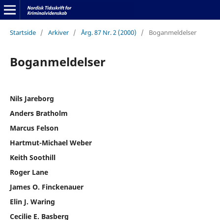
Startside
/
Arkiver
/
Årg. 87 Nr. 2 (2000)
/
Boganmeldelser
Boganmeldelser
Nils Jareborg
Anders Bratholm
Marcus Felson
Hartmut-Michael Weber
Keith Soothill
Roger Lane
James O. Finckenauer
Elin J. Waring
Cecilie E. Basberg