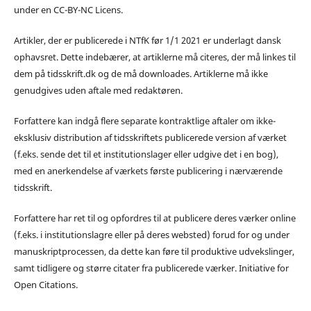
under en CC-BY-NC Licens.
Artikler, der er publicerede i NTfK før 1/1 2021 er underlagt dansk
ophavsret. Dette indebærer, at artiklerne må citeres, der må linkes til
dem på tidsskrift.dk og de må downloades. Artiklerne må ikke
genudgives uden aftale med redaktøren.
Forfattere kan indgå flere separate kontraktlige aftaler om ikke-
eksklusiv distribution af tidsskriftets publicerede version af værket
(f.eks. sende det til et institutionslager eller udgive det i en bog),
med en anerkendelse af værkets første publicering i nærværende
tidsskrift.
Forfattere har ret til og opfordres til at publicere deres værker online
(f.eks. i institutionslagre eller på deres websted) forud for og under
manuskriptprocessen, da dette kan føre til produktive udvekslinger,
samt tidligere og større citater fra publicerede værker. Initiative for
Open Citations.