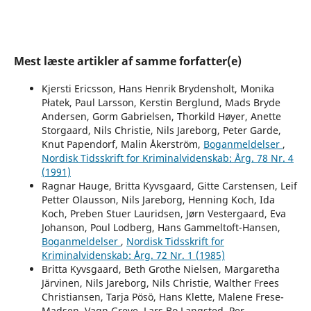
Mest læste artikler af samme forfatter(e)
Kjersti Ericsson, Hans Henrik Brydensholt, Monika
Płatek, Paul Larsson, Kerstin Berglund, Mads Bryde
Andersen, Gorm Gabrielsen, Thorkild Høyer, Anette
Storgaard, Nils Christie, Nils Jareborg, Peter Garde,
Knut Papendorf, Malin Åkerström,
Boganmeldelser
,
Nordisk Tidsskrift for Kriminalvidenskab: Årg. 78 Nr. 4
(1991)
Ragnar Hauge, Britta Kyvsgaard, Gitte Carstensen, Leif
Petter Olausson, Nils Jareborg, Henning Koch, Ida
Koch, Preben Stuer Lauridsen, Jørn Vestergaard, Eva
Johanson, Poul Lodberg, Hans Gammeltoft-Hansen,
Boganmeldelser
,
Nordisk Tidsskrift for
Kriminalvidenskab: Årg. 72 Nr. 1 (1985)
Britta Kyvsgaard, Beth Grothe Nielsen, Margaretha
Järvinen, Nils Jareborg, Nils Christie, Walther Frees
Christiansen, Tarja Pösö, Hans Klette, Malene Frese-
Madsen, Vagn Greve, Lars Bo Langsted, Per