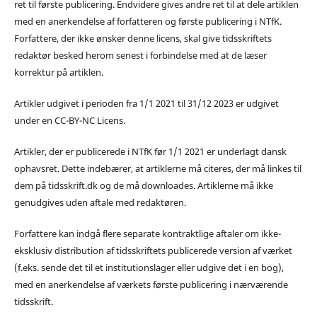
ret til første publicering. Endvidere gives andre ret til at dele artiklen
med en anerkendelse af forfatteren og første publicering i NTfK.
Forfattere, der ikke ønsker denne licens, skal give tidsskriftets
redaktør besked herom senest i forbindelse med at de læser
korrektur på artiklen.
Artikler udgivet i perioden fra 1/1 2021 til 31/12 2023 er udgivet
under en CC-BY-NC Licens.
Artikler, der er publicerede i NTfK før 1/1 2021 er underlagt dansk
ophavsret. Dette indebærer, at artiklerne må citeres, der må linkes til
dem på tidsskrift.dk og de må downloades. Artiklerne må ikke
genudgives uden aftale med redaktøren.
Forfattere kan indgå flere separate kontraktlige aftaler om ikke-
eksklusiv distribution af tidsskriftets publicerede version af værket
(f.eks. sende det til et institutionslager eller udgive det i en bog),
med en anerkendelse af værkets første publicering i nærværende
tidsskrift.