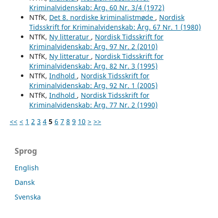
Kriminalvidenskab: Årg. 60 Nr. 3/4 (1972)
NTfK,
Det 8. nordiske kriminalistmøde
,
Nordisk
Tidsskrift for Kriminalvidenskab: Årg. 67 Nr. 1 (1980)
NTfK,
Ny litteratur
,
Nordisk Tidsskrift for
Kriminalvidenskab: Årg. 97 Nr. 2 (2010)
NTfK,
Ny litteratur
,
Nordisk Tidsskrift for
Kriminalvidenskab: Årg. 82 Nr. 3 (1995)
NTfK,
Indhold
,
Nordisk Tidsskrift for
Kriminalvidenskab: Årg. 92 Nr. 1 (2005)
NTfK,
Indhold
,
Nordisk Tidsskrift for
Kriminalvidenskab: Årg. 77 Nr. 2 (1990)
<<
<
1
2
3
4
5
6
7
8
9
10
>
>>
Sprog
English
Dansk
Svenska