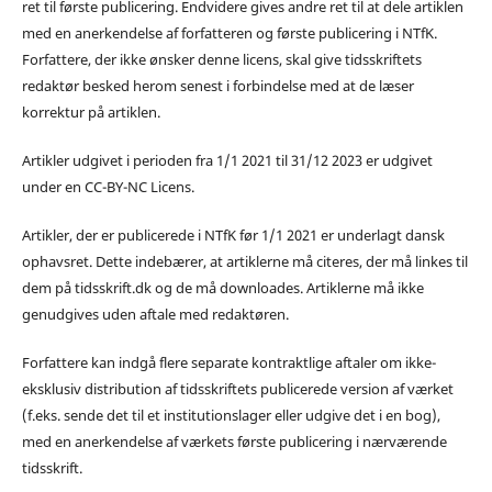
ret til første publicering. Endvidere gives andre ret til at dele artiklen
med en anerkendelse af forfatteren og første publicering i NTfK.
Forfattere, der ikke ønsker denne licens, skal give tidsskriftets
redaktør besked herom senest i forbindelse med at de læser
korrektur på artiklen.
Artikler udgivet i perioden fra 1/1 2021 til 31/12 2023 er udgivet
under en CC-BY-NC Licens.
Artikler, der er publicerede i NTfK før 1/1 2021 er underlagt dansk
ophavsret. Dette indebærer, at artiklerne må citeres, der må linkes til
dem på tidsskrift.dk og de må downloades. Artiklerne må ikke
genudgives uden aftale med redaktøren.
Forfattere kan indgå flere separate kontraktlige aftaler om ikke-
eksklusiv distribution af tidsskriftets publicerede version af værket
(f.eks. sende det til et institutionslager eller udgive det i en bog),
med en anerkendelse af værkets første publicering i nærværende
tidsskrift.