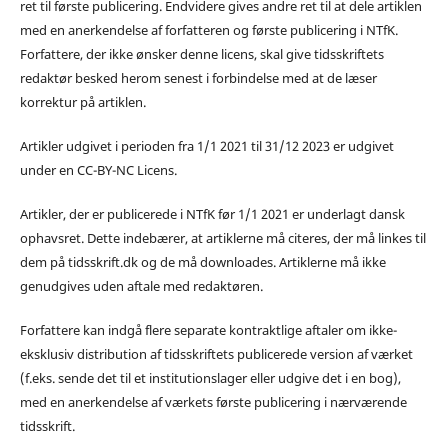
ret til første publicering. Endvidere gives andre ret til at dele artiklen
med en anerkendelse af forfatteren og første publicering i NTfK.
Forfattere, der ikke ønsker denne licens, skal give tidsskriftets
redaktør besked herom senest i forbindelse med at de læser
korrektur på artiklen.
Artikler udgivet i perioden fra 1/1 2021 til 31/12 2023 er udgivet
under en CC-BY-NC Licens.
Artikler, der er publicerede i NTfK før 1/1 2021 er underlagt dansk
ophavsret. Dette indebærer, at artiklerne må citeres, der må linkes til
dem på tidsskrift.dk og de må downloades. Artiklerne må ikke
genudgives uden aftale med redaktøren.
Forfattere kan indgå flere separate kontraktlige aftaler om ikke-
eksklusiv distribution af tidsskriftets publicerede version af værket
(f.eks. sende det til et institutionslager eller udgive det i en bog),
med en anerkendelse af værkets første publicering i nærværende
tidsskrift.