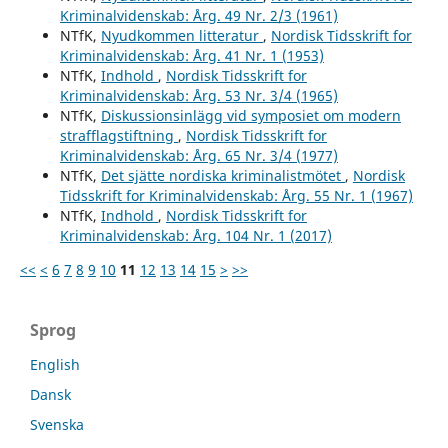
Kriminalvidenskab: Årg. 49 Nr. 2/3 (1961)
NTfK,
Nyudkommen litteratur
,
Nordisk Tidsskrift for
Kriminalvidenskab: Årg. 41 Nr. 1 (1953)
NTfK,
Indhold
,
Nordisk Tidsskrift for
Kriminalvidenskab: Årg. 53 Nr. 3/4 (1965)
NTfK,
Diskussionsinlägg vid symposiet om modern
strafflagstiftning
,
Nordisk Tidsskrift for
Kriminalvidenskab: Årg. 65 Nr. 3/4 (1977)
NTfK,
Det sjätte nordiska kriminalistmötet
,
Nordisk
Tidsskrift for Kriminalvidenskab: Årg. 55 Nr. 1 (1967)
NTfK,
Indhold
,
Nordisk Tidsskrift for
Kriminalvidenskab: Årg. 104 Nr. 1 (2017)
<<
<
6
7
8
9
10
11
12
13
14
15
>
>>
Sprog
English
Dansk
Svenska