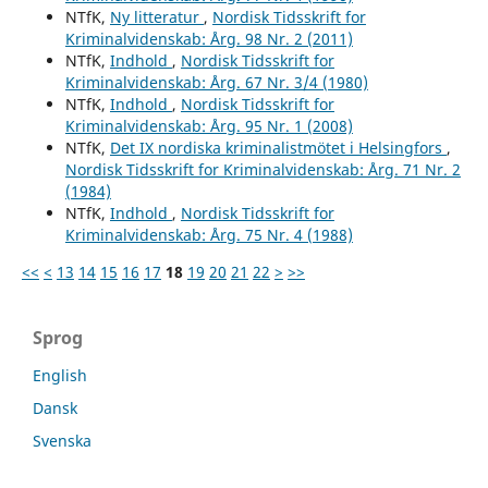
NTfK,
Ny litteratur
,
Nordisk Tidsskrift for
Kriminalvidenskab: Årg. 98 Nr. 2 (2011)
NTfK,
Indhold
,
Nordisk Tidsskrift for
Kriminalvidenskab: Årg. 67 Nr. 3/4 (1980)
NTfK,
Indhold
,
Nordisk Tidsskrift for
Kriminalvidenskab: Årg. 95 Nr. 1 (2008)
NTfK,
Det IX nordiska kriminalistmötet i Helsingfors
,
Nordisk Tidsskrift for Kriminalvidenskab: Årg. 71 Nr. 2
(1984)
NTfK,
Indhold
,
Nordisk Tidsskrift for
Kriminalvidenskab: Årg. 75 Nr. 4 (1988)
<<
<
13
14
15
16
17
18
19
20
21
22
>
>>
Sprog
English
Dansk
Svenska