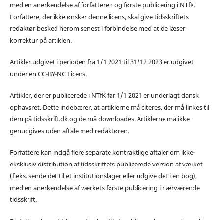
med en anerkendelse af forfatteren og første publicering i NTfK.
Forfattere, der ikke ønsker denne licens, skal give tidsskriftets
redaktør besked herom senest i forbindelse med at de læser
korrektur på artiklen.
Artikler udgivet i perioden fra 1/1 2021 til 31/12 2023 er udgivet
under en CC-BY-NC Licens.
Artikler, der er publicerede i NTfK før 1/1 2021 er underlagt dansk
ophavsret. Dette indebærer, at artiklerne må citeres, der må linkes til
dem på tidsskrift.dk og de må downloades. Artiklerne må ikke
genudgives uden aftale med redaktøren.
Forfattere kan indgå flere separate kontraktlige aftaler om ikke-
eksklusiv distribution af tidsskriftets publicerede version af værket
(f.eks. sende det til et institutionslager eller udgive det i en bog),
med en anerkendelse af værkets første publicering i nærværende
tidsskrift.