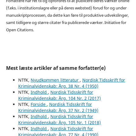
Forfattere har ret til og opfordres til at publicere deres værker online
(f.eks. i institutionslagre eller på deres websted) forud for og under
manuskriptprocessen, da dette kan føre til produktive udvekslinger,
samt tidligere og større citater fra publicerede værker. Initiative for
Open Citations.
Mest læste artikler af samme forfatter(e)
NTfK,
Nyudkommen litteratur
,
Nordisk Tidsskrift for
Kriminalvidenskab: Årg. 38 Nr. 4 (1950)
NTfK,
Indhold
,
Nordisk Tidsskrift for
Kriminalvidenskab: Årg. 104 Nr. 2 (2017)
NTfK,
Forside
,
Nordisk Tidsskrift for
Kriminalvidenskab: Årg. 37 Nr. 2 (1949)
NTfK,
Indhold
,
Nordisk Tidsskrift for
Kriminalvidenskab: Årg. 105 Nr. 1 (2018)
NTfK,
Indhold
,
Nordisk Tidsskrift for
Kriminalvidenskab: Årg. 77 Nr. 4 (1990)