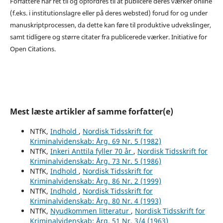
Forfattere har ret til og opfordres til at publicere deres værker online
(f.eks. i institutionslagre eller på deres websted) forud for og under
manuskriptprocessen, da dette kan føre til produktive udvekslinger,
samt tidligere og større citater fra publicerede værker. Initiative for
Open Citations.
Mest læste artikler af samme forfatter(e)
NTfK,
Indhold
,
Nordisk Tidsskrift for
Kriminalvidenskab: Årg. 69 Nr. 5 (1982)
NTfK,
Inkeri Anttila fyller 70 år
,
Nordisk Tidsskrift for
Kriminalvidenskab: Årg. 73 Nr. 5 (1986)
NTfK,
Indhold
,
Nordisk Tidsskrift for
Kriminalvidenskab: Årg. 86 Nr. 2 (1999)
NTfK,
Indhold
,
Nordisk Tidsskrift for
Kriminalvidenskab: Årg. 80 Nr. 4 (1993)
NTfK,
Nyudkommen litteratur
,
Nordisk Tidsskrift for
Kriminalvidenskab: Årg. 51 Nr. 3/4 (1963)