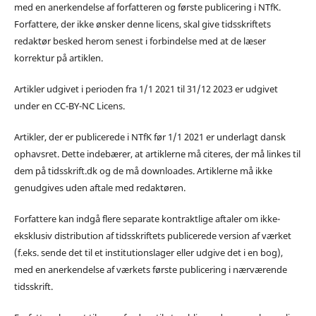
med en anerkendelse af forfatteren og første publicering i NTfK.
Forfattere, der ikke ønsker denne licens, skal give tidsskriftets
redaktør besked herom senest i forbindelse med at de læser
korrektur på artiklen.
Artikler udgivet i perioden fra 1/1 2021 til 31/12 2023 er udgivet
under en CC-BY-NC Licens.
Artikler, der er publicerede i NTfK før 1/1 2021 er underlagt dansk
ophavsret. Dette indebærer, at artiklerne må citeres, der må linkes til
dem på tidsskrift.dk og de må downloades. Artiklerne må ikke
genudgives uden aftale med redaktøren.
Forfattere kan indgå flere separate kontraktlige aftaler om ikke-
eksklusiv distribution af tidsskriftets publicerede version af værket
(f.eks. sende det til et institutionslager eller udgive det i en bog),
med en anerkendelse af værkets første publicering i nærværende
tidsskrift.