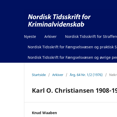
Nyeste
Arkiver
Nordisk Tidsskrift for Straffer
Nordisk Tidsskrift for Fængselsvæsen og praktisk St
Nordisk Tidsskrift for Fængselsvæsen og øvrige pen
Startside
/
Arkiver
/
Årg. 64 Nr. 1/2 (1976)
/
Nekr
Karl O. Christiansen 1908-1
Knud Waaben