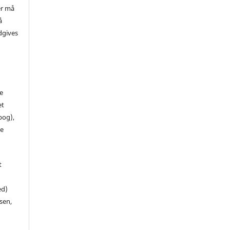
er må
å
dgives
de
et
 bog),
te
t
ed)
sen,