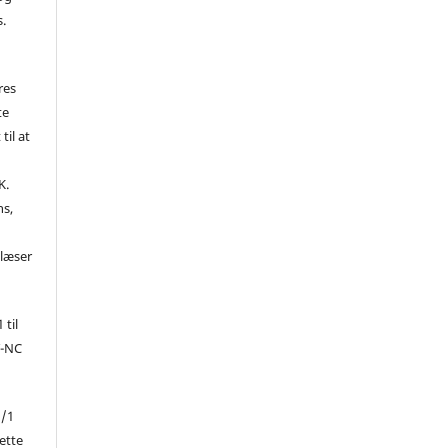
s.
res
te
til at
K.
ns,
d
 læser
 til
Y-NC
1/1
ette