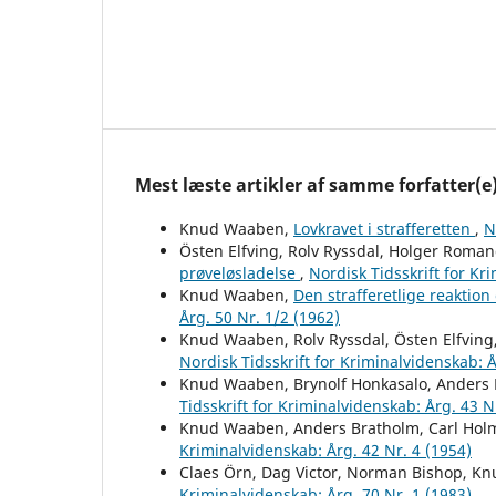
Mest læste artikler af samme forfatter(e
Knud Waaben,
Lovkravet i strafferetten
,
N
Östen Elfving, Rolv Ryssdal, Holger Rom
prøveløsladelse
,
Nordisk Tidsskrift for Kr
Knud Waaben,
Den strafferetlige reaktio
Årg. 50 Nr. 1/2 (1962)
Knud Waaben, Rolv Ryssdal, Östen Elfvin
Nordisk Tidsskrift for Kriminalvidenskab: Å
Knud Waaben, Brynolf Honkasalo, Anders 
Tidsskrift for Kriminalvidenskab: Årg. 43 N
Knud Waaben, Anders Bratholm, Carl Hol
Kriminalvidenskab: Årg. 42 Nr. 4 (1954)
Claes Örn, Dag Victor, Norman Bishop, 
Kriminalvidenskab: Årg. 70 Nr. 1 (1983)