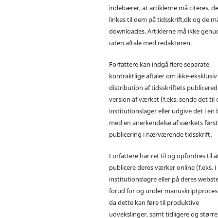
indebærer, at artiklerne må citeres, d
linkes til dem på tidsskrift.dk og de m
downloades. Artiklerne må ikke genu
uden aftale med redaktøren.
Forfattere kan indgå flere separate
kontraktlige aftaler om ikke-eksklusiv
distribution af tidsskriftets publicere
version af værket (f.eks. sende det til 
institutionslager eller udgive det i en
med en anerkendelse af værkets førs
publicering i nærværende tidsskrift.
Forfattere har ret til og opfordres til a
publicere deres værker online (f.eks. i
institutionslagre eller på deres webst
forud for og under manuskriptproces
da dette kan føre til produktive
udvekslinger, samt tidligere og større