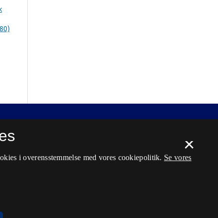
k
980)
es
×
ookies i overensstemmelse med vores cookiepolitik.
Se vores