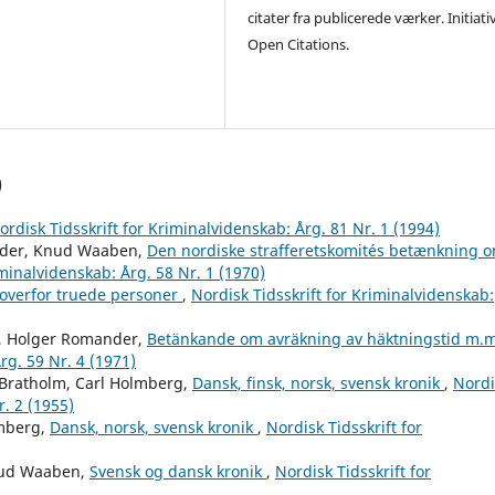
citater fra publicerede værker. Initiati
Open Citations.
)
ordisk Tidsskrift for Kriminalvidenskab: Årg. 81 Nr. 1 (1994)
ander, Knud Waaben,
Den nordiske strafferetskomités betænkning 
iminalvidenskab: Årg. 58 Nr. 1 (1970)
n overfor truede personer
,
Nordisk Tidsskrift for Kriminalvidenskab:
g, Holger Romander,
Betänkande om avräkning av häktningstid m.
rg. 59 Nr. 4 (1971)
Bratholm, Carl Holmberg,
Dansk, finsk, norsk, svensk kronik
,
Nordi
r. 2 (1955)
mberg,
Dansk, norsk, svensk kronik
,
Nordisk Tidsskrift for
Knud Waaben,
Svensk og dansk kronik
,
Nordisk Tidsskrift for