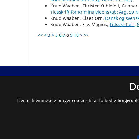
Knud Waaben, Christer Kuhlefelt, Gunnar 
Tidsskrift for Kriminalvidenskab: Årg. 59 N
Knud Waaben, Claes Örn,
Dansk og svens
Knud Waaben, F. v. Magius,
Tidsskrifter
,
N
<<
<
3
4
5
6
7
8
9
10
>
>>
Nordisk Tidsskrift for Kriminalvidenskab
D
ISSN 0029-1528 (Trykt)
Denne hjemmeside bruger cookies til at forbedre brugerople
ISSN 2446-3051 (Online)
Tilgængelighedserklæring