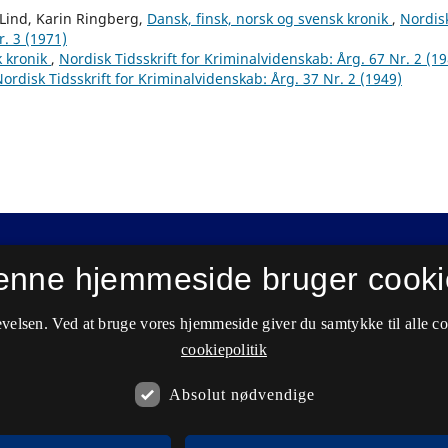
Lind, Karin Ringberg,
Dansk, finsk, norsk og svensk kronik
,
Nordis
r. 3 (1971)
k kronik
,
Nordisk Tidsskrift for Kriminalvidenskab: Årg. 67 Nr. 2 (1
ordisk Tidsskrift for Kriminalvidenskab: Årg. 37 Nr. 2 (1949)
enne hjemmeside bruger cooki
velsen. Ved at bruge vores hjemmeside giver du samtykke til alle c
cookiepolitik
Absolut nødvendige