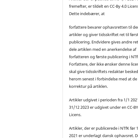
fremefter, er tildelt en CC-By 4.0 Licen
Dette indebærer, at
forfattere bevarer ophavsretten til de
artikler og giver tidsskriftet ret til førs
publicering. Endvidere gives andre ret 
dele artiklen med en anerkendelse af
forfatteren og første publicering i NTf
Forfattere, der ikke ønsker denne lice
skal give tidsskriftets redaktør beske
herom senest i forbindelse med at de
korrektur på artiklen.
Artikler udgivet i perioden fra 1/1 2021
31/12 2023 er udgivet under en CC-B
Licens.
Artikler, der er publicerede i NTfK før 
2021 er underlagt dansk ophavsret. D