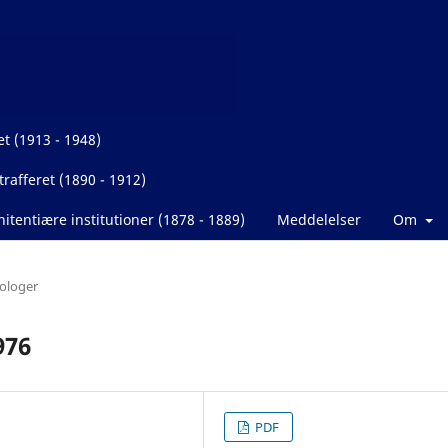
et (1913 - 1948)
rafferet (1890 - 1912)
itentiære institutioner (1878 - 1889)
Meddelelser
Om
ologer
976
PDF