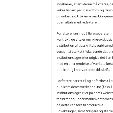
indebærer, at artiklerne må citeres, d
linkes til dem på tidsskrift.dk og de m
downloades. Artiklerne må ikke genu
uden aftale med redaktøren.
Forfattere kan indgå flere separate
kontraktlige aftaler om ikke-eksklusiv
distribution af tidsskriftets publicere
version af værket (f.eks. sende det til 
institutionslager eller udgive det i en
med en anerkendelse af værkets førs
publicering i nærværende tidsskrift.
Forfattere har ret til og opfordres til a
publicere deres værker online (f.eks. i
institutionslagre eller på deres webst
forud for og under manuskriptproces
da dette kan føre til produktive
udvekslinger, samt tidligere og større