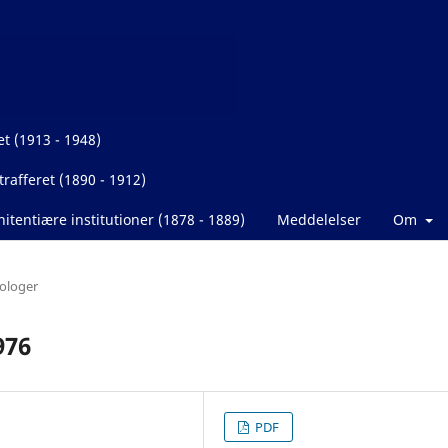
et (1913 - 1948)
rafferet (1890 - 1912)
itentiære institutioner (1878 - 1889)
Meddelelser
Om
ologer
976
PDF