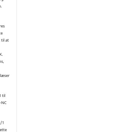
s.
res
te
til at
K.
ns,
d
 læser
 til
Y-NC
1/1
ette