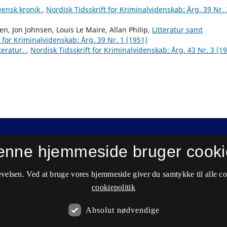
vensk kronik
,
Nordisk Tidsskrift for Kriminalvidenskab: Årg. 39 Nr. 
n, Jon Johnsen, Louis Le Maire, Allan Philip,
Litteratur samt
t for Kriminalvidenskab: Årg. 39 Nr. 1 (1951)
tteratur.
,
Nordisk Tidsskrift for Kriminalvidenskab: Årg. 43 Nr. 3 (1
enne hjemmeside bruger cooki
velsen. Ved at bruge vores hjemmeside giver du samtykke til alle c
cookiepolitik
Absolut nødvendige