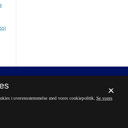
3
955)
es
×
ookies i overensstemmelse med vores cookiepolitik.
Se vores