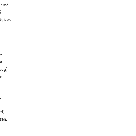
er må
å
dgives
de
et
 bog),
te
t
ed)
sen,