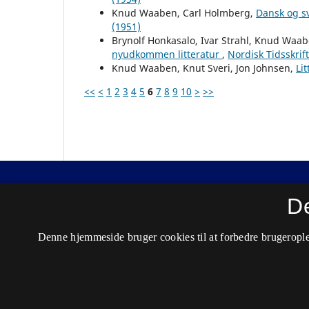
Knud Waaben, Carl Holmberg,
Dansk og s
(1951)
Brynolf Honkasalo, Ivar Strahl, Knud Waabe
nyudkommen litteratur
,
Nordisk Tidsskrif
Knud Waaben, Knut Sveri, Jon Johnsen,
Li
<<
<
1
2
3
4
5
6
7
8
9
10
>
>>
Nordisk Tidsskrift for Kriminalvidenskab
D
ISSN 0029-1528 (Trykt)
Denne hjemmeside bruger cookies til at forbedre brugerople
ISSN 2446-3051 (Online)
Tilgængelighedserklæring