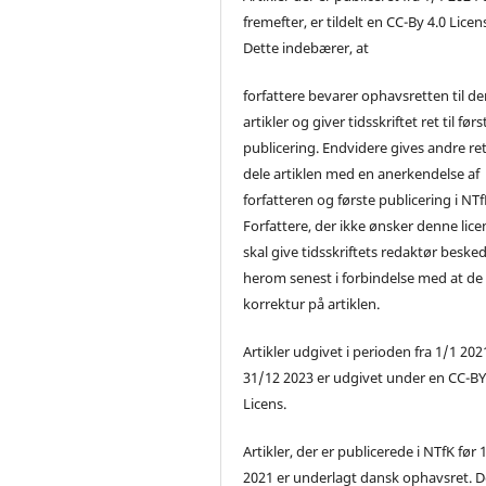
fremefter, er tildelt en CC-By 4.0 Licen
Dette indebærer, at
forfattere bevarer ophavsretten til de
artikler og giver tidsskriftet ret til førs
publicering. Endvidere gives andre ret 
dele artiklen med en anerkendelse af
forfatteren og første publicering i NTf
Forfattere, der ikke ønsker denne lice
skal give tidsskriftets redaktør beske
herom senest i forbindelse med at de
korrektur på artiklen.
Artikler udgivet i perioden fra 1/1 2021
31/12 2023 er udgivet under en CC-B
Licens.
Artikler, der er publicerede i NTfK før 
2021 er underlagt dansk ophavsret. D