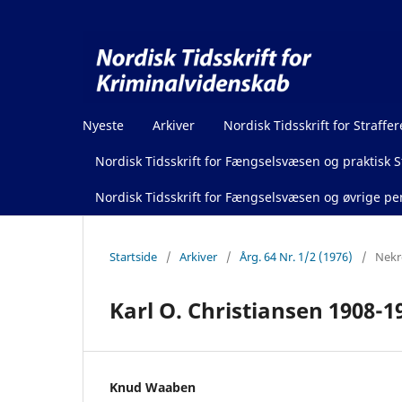
Nyeste
Arkiver
Nordisk Tidsskrift for Straffer
Nordisk Tidsskrift for Fængselsvæsen og praktisk St
Nordisk Tidsskrift for Fængselsvæsen og øvrige pen
Startside
/
Arkiver
/
Årg. 64 Nr. 1/2 (1976)
/
Nekr
Karl O. Christiansen 1908-1
Knud Waaben