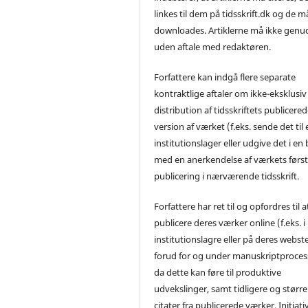
linkes til dem på tidsskrift.dk og de m
downloades. Artiklerne må ikke genu
uden aftale med redaktøren.
Forfattere kan indgå flere separate
kontraktlige aftaler om ikke-eksklusiv
distribution af tidsskriftets publicere
version af værket (f.eks. sende det til 
institutionslager eller udgive det i en
med en anerkendelse af værkets førs
publicering i nærværende tidsskrift.
Forfattere har ret til og opfordres til a
publicere deres værker online (f.eks. i
institutionslagre eller på deres webst
forud for og under manuskriptproces
da dette kan føre til produktive
udvekslinger, samt tidligere og større
citater fra publicerede værker. Initiati