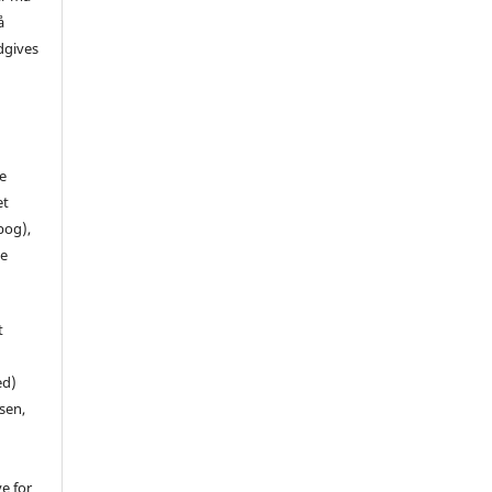
å
dgives
de
et
 bog),
te
t
ed)
sen,
ve for