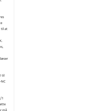
res
te
til at
K.
ns,
d
 læser
 til
Y-NC
1/1
ette
er må