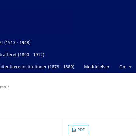
et (1913 - 1948)
rafferet (1890 - 1912)
itentiære institutioner (1878 - 1889)
Meddelelser
Om
eratur
PDF