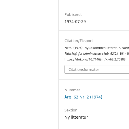
Publiceret
1974-07-29
Citation/Eksport
NTfK. (1974). Nyudkommen litteratur.
Nord
Tidsskrift for Kriminalvidenskab
,
62
(2), 191–1
https://doi.org/10.7146/ntfk.v62i2.70803
Citationsformater
Nummer
Årg. 62 Nr. 2 (1974)
Sektion
Ny litteratur