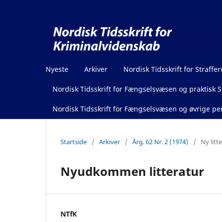
Nyeste
Arkiver
Nordisk Tidsskrift for Straffer
Nordisk Tidsskrift for Fængselsvæsen og praktisk St
Nordisk Tidsskrift for Fængselsvæsen og øvrige pen
Startside
/
Arkiver
/
Årg. 62 Nr. 2 (1974)
/
Ny litt
Nyudkommen litteratur
NTfK