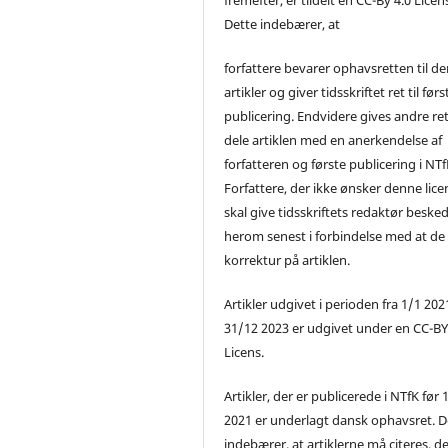
Dette indebærer, at
forfattere bevarer ophavsretten til de
artikler og giver tidsskriftet ret til førs
publicering. Endvidere gives andre ret 
dele artiklen med en anerkendelse af
forfatteren og første publicering i NTf
Forfattere, der ikke ønsker denne lice
skal give tidsskriftets redaktør beske
herom senest i forbindelse med at de
korrektur på artiklen.
Artikler udgivet i perioden fra 1/1 2021
31/12 2023 er udgivet under en CC-B
Licens.
Artikler, der er publicerede i NTfK før 
2021 er underlagt dansk ophavsret. D
indebærer, at artiklerne må citeres, d