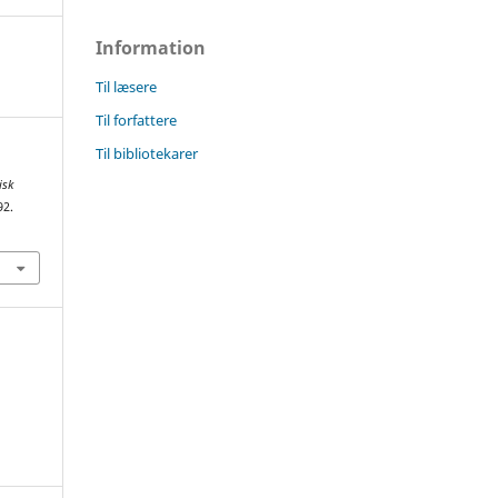
Information
Til læsere
Til forfattere
Til bibliotekarer
isk
92.