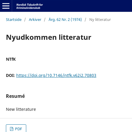
Startside
/
Arkiver
/
Årg. 62 Nr. 2 (1974)
/
Ny litteratur
Nyudkommen litteratur
NTfK
DOI:
https://doi.org/10.7146/ntfk.v62i2.70803
Resumé
New litterature
PDF