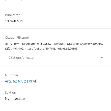
Publiceret
1974-07-29
Citation/Eksport
NTfK. (1974). Nyudkommen litteratur.
Nordisk Tidsskrift for Kriminalvidenskab
,
62
(2), 191–192. https://doi.org/10.7146/ntfk.v62i2.70803
Citationsformater
Nummer
Årg. 62 Nr. 2 (1974)
Sektion
Ny litteratur