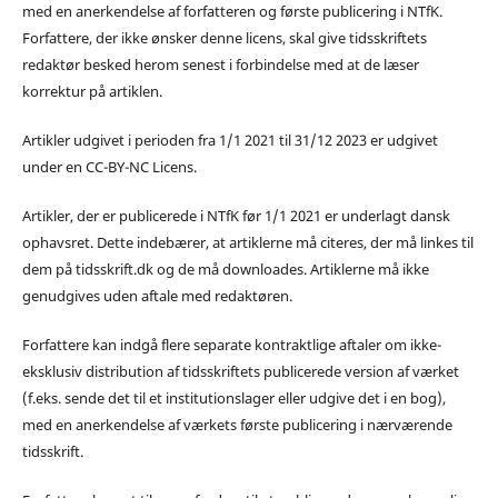
med en anerkendelse af forfatteren og første publicering i NTfK.
Forfattere, der ikke ønsker denne licens, skal give tidsskriftets
redaktør besked herom senest i forbindelse med at de læser
korrektur på artiklen.
Artikler udgivet i perioden fra 1/1 2021 til 31/12 2023 er udgivet
under en CC-BY-NC Licens.
Artikler, der er publicerede i NTfK før 1/1 2021 er underlagt dansk
ophavsret. Dette indebærer, at artiklerne må citeres, der må linkes til
dem på tidsskrift.dk og de må downloades. Artiklerne må ikke
genudgives uden aftale med redaktøren.
Forfattere kan indgå flere separate kontraktlige aftaler om ikke-
eksklusiv distribution af tidsskriftets publicerede version af værket
(f.eks. sende det til et institutionslager eller udgive det i en bog),
med en anerkendelse af værkets første publicering i nærværende
tidsskrift.