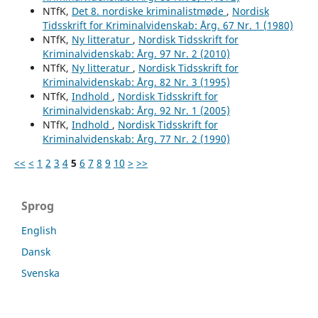
NTfK,
Det 8. nordiske kriminalistmøde
,
Nordisk
Tidsskrift for Kriminalvidenskab: Årg. 67 Nr. 1 (1980)
NTfK,
Ny litteratur
,
Nordisk Tidsskrift for
Kriminalvidenskab: Årg. 97 Nr. 2 (2010)
NTfK,
Ny litteratur
,
Nordisk Tidsskrift for
Kriminalvidenskab: Årg. 82 Nr. 3 (1995)
NTfK,
Indhold
,
Nordisk Tidsskrift for
Kriminalvidenskab: Årg. 92 Nr. 1 (2005)
NTfK,
Indhold
,
Nordisk Tidsskrift for
Kriminalvidenskab: Årg. 77 Nr. 2 (1990)
<<
<
1
2
3
4
5
6
7
8
9
10
>
>>
Sprog
English
Dansk
Svenska