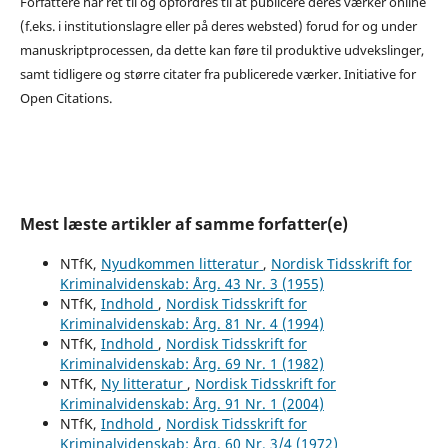
Forfattere har ret til og opfordres til at publicere deres værker online
(f.eks. i institutionslagre eller på deres websted) forud for og under
manuskriptprocessen, da dette kan føre til produktive udvekslinger,
samt tidligere og større citater fra publicerede værker. Initiative for
Open Citations.
Mest læste artikler af samme forfatter(e)
NTfK,
Nyudkommen litteratur
,
Nordisk Tidsskrift for
Kriminalvidenskab: Årg. 43 Nr. 3 (1955)
NTfK,
Indhold
,
Nordisk Tidsskrift for
Kriminalvidenskab: Årg. 81 Nr. 4 (1994)
NTfK,
Indhold
,
Nordisk Tidsskrift for
Kriminalvidenskab: Årg. 69 Nr. 1 (1982)
NTfK,
Ny litteratur
,
Nordisk Tidsskrift for
Kriminalvidenskab: Årg. 91 Nr. 1 (2004)
NTfK,
Indhold
,
Nordisk Tidsskrift for
Kriminalvidenskab: Årg. 60 Nr. 3/4 (1972)