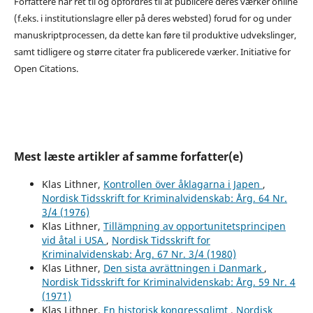
Forfattere har ret til og opfordres til at publicere deres værker online
(f.eks. i institutionslagre eller på deres websted) forud for og under
manuskriptprocessen, da dette kan føre til produktive udvekslinger,
samt tidligere og større citater fra publicerede værker. Initiative for
Open Citations.
Mest læste artikler af samme forfatter(e)
Klas Lithner,
Kontrollen över åklagarna i Japen
,
Nordisk Tidsskrift for Kriminalvidenskab: Årg. 64 Nr.
3/4 (1976)
Klas Lithner,
Tillämpning av opportunitetsprincipen
vid åtal i USA
,
Nordisk Tidsskrift for
Kriminalvidenskab: Årg. 67 Nr. 3/4 (1980)
Klas Lithner,
Den sista avrättningen i Danmark
,
Nordisk Tidsskrift for Kriminalvidenskab: Årg. 59 Nr. 4
(1971)
Klas Lithner,
En historisk kongressglimt
,
Nordisk