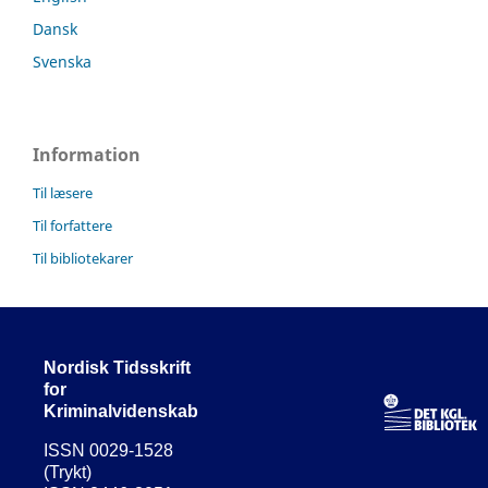
Dansk
Svenska
Information
Til læsere
Til forfattere
Til bibliotekarer
Nordisk Tidsskrift
for
Kriminalvidenskab
ISSN 0029-1528
(Trykt)