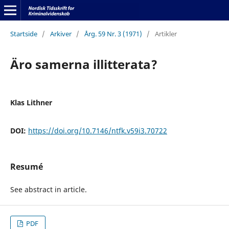
Startside
/
Arkiver
/
Årg. 59 Nr. 3 (1971)
/
Artikler
Äro samerna illitterata?
Klas Lithner
DOI:
https://doi.org/10.7146/ntfk.v59i3.70722
Resumé
See abstract in article.
PDF