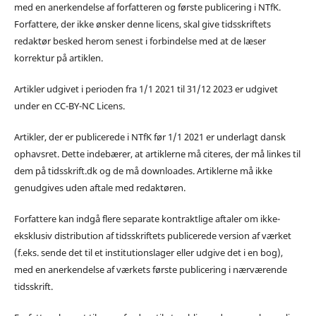
med en anerkendelse af forfatteren og første publicering i NTfK.
Forfattere, der ikke ønsker denne licens, skal give tidsskriftets
redaktør besked herom senest i forbindelse med at de læser
korrektur på artiklen.
Artikler udgivet i perioden fra 1/1 2021 til 31/12 2023 er udgivet
under en CC-BY-NC Licens.
Artikler, der er publicerede i NTfK før 1/1 2021 er underlagt dansk
ophavsret. Dette indebærer, at artiklerne må citeres, der må linkes til
dem på tidsskrift.dk og de må downloades. Artiklerne må ikke
genudgives uden aftale med redaktøren.
Forfattere kan indgå flere separate kontraktlige aftaler om ikke-
eksklusiv distribution af tidsskriftets publicerede version af værket
(f.eks. sende det til et institutionslager eller udgive det i en bog),
med en anerkendelse af værkets første publicering i nærværende
tidsskrift.