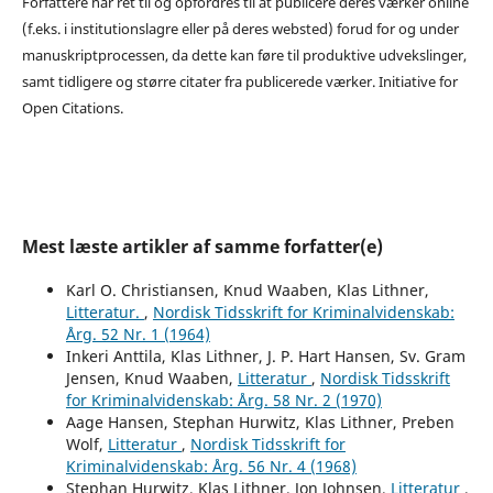
Forfattere har ret til og opfordres til at publicere deres værker online
(f.eks. i institutionslagre eller på deres websted) forud for og under
manuskriptprocessen, da dette kan føre til produktive udvekslinger,
samt tidligere og større citater fra publicerede værker. Initiative for
Open Citations.
Mest læste artikler af samme forfatter(e)
Karl O. Christiansen, Knud Waaben, Klas Lithner,
Litteratur.
,
Nordisk Tidsskrift for Kriminalvidenskab:
Årg. 52 Nr. 1 (1964)
Inkeri Anttila, Klas Lithner, J. P. Hart Hansen, Sv. Gram
Jensen, Knud Waaben,
Litteratur
,
Nordisk Tidsskrift
for Kriminalvidenskab: Årg. 58 Nr. 2 (1970)
Aage Hansen, Stephan Hurwitz, Klas Lithner, Preben
Wolf,
Litteratur
,
Nordisk Tidsskrift for
Kriminalvidenskab: Årg. 56 Nr. 4 (1968)
Stephan Hurwitz, Klas Lithner, Jon Johnsen,
Litteratur
,