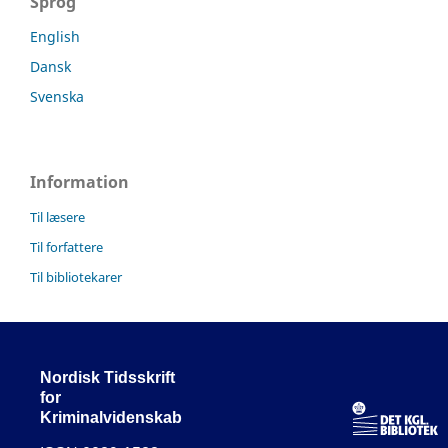
Sprog
English
Dansk
Svenska
Information
Til læsere
Til forfattere
Til bibliotekarer
Nordisk Tidsskrift
for
Kriminalvidenskab