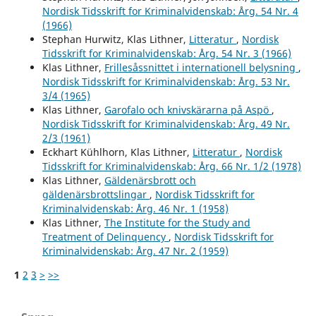
Nordisk Tidsskrift for Kriminalvidenskab: Årg. 54 Nr. 4
(1966)
Stephan Hurwitz, Klas Lithner,
Litteratur
,
Nordisk
Tidsskrift for Kriminalvidenskab: Årg. 54 Nr. 3 (1966)
Klas Lithner,
Frillesåssnittet i internationell belysning
,
Nordisk Tidsskrift for Kriminalvidenskab: Årg. 53 Nr.
3/4 (1965)
Klas Lithner,
Garofalo och knivskärarna på Aspö
,
Nordisk Tidsskrift for Kriminalvidenskab: Årg. 49 Nr.
2/3 (1961)
Eckhart Kühlhorn, Klas Lithner,
Litteratur
,
Nordisk
Tidsskrift for Kriminalvidenskab: Årg. 66 Nr. 1/2 (1978)
Klas Lithner,
Gäldenärsbrott och
gäldenärsbrottslingar
,
Nordisk Tidsskrift for
Kriminalvidenskab: Årg. 46 Nr. 1 (1958)
Klas Lithner,
The Institute for the Study and
Treatment of Delinquency
,
Nordisk Tidsskrift for
Kriminalvidenskab: Årg. 47 Nr. 2 (1959)
1
2
3
>
>>