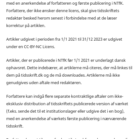
med en anerkendelse af forfatteren og første publicering i NTfK.
Forfattere, der ikke ønsker denne licens, skal give tidsskriftets
redaktør besked herom senest i forbindelse med at de læser
korrektur på artiklen.
Artikler udgivet i perioden fra 1/1 2021 til 31/12 2023 er udgivet
under en CC-BY-NC Licens.
Artikler, der er publicerede i NTfK før 1/1 2021 er underlagt dansk
ophavsret. Dette indebærer, at artiklerne må citeres, der må linkes til
dem på tidsskrift.dk og de må downloades. Artiklerne må ikke
genudgives uden aftale med redaktøren.
Forfattere kan indgå flere separate kontraktlige aftaler om ikke-
eksklusiv distribution af tidsskriftets publicerede version af værket
(f.eks. sende det til et institutionslager eller udgive det i en bog),
med en anerkendelse af værkets første publicering i nærværende
tidsskrift.