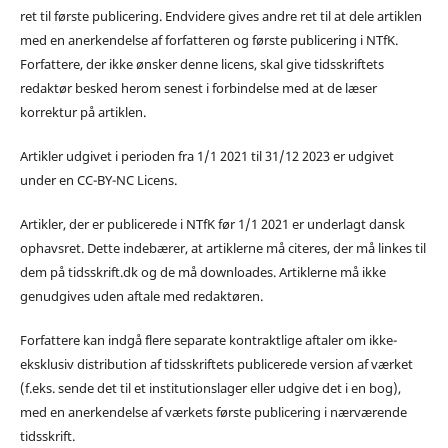
ret til første publicering. Endvidere gives andre ret til at dele artiklen
med en anerkendelse af forfatteren og første publicering i NTfK.
Forfattere, der ikke ønsker denne licens, skal give tidsskriftets
redaktør besked herom senest i forbindelse med at de læser
korrektur på artiklen.
Artikler udgivet i perioden fra 1/1 2021 til 31/12 2023 er udgivet
under en CC-BY-NC Licens.
Artikler, der er publicerede i NTfK før 1/1 2021 er underlagt dansk
ophavsret. Dette indebærer, at artiklerne må citeres, der må linkes til
dem på tidsskrift.dk og de må downloades. Artiklerne må ikke
genudgives uden aftale med redaktøren.
Forfattere kan indgå flere separate kontraktlige aftaler om ikke-
eksklusiv distribution af tidsskriftets publicerede version af værket
(f.eks. sende det til et institutionslager eller udgive det i en bog),
med en anerkendelse af værkets første publicering i nærværende
tidsskrift.