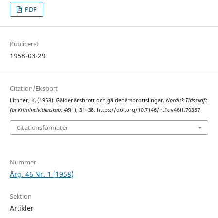
PDF
Publiceret
1958-03-29
Citation/Eksport
Lithner, K. (1958). Gäldenärsbrott och gäldenärsbrottslingar.
Nordisk Tidsskrift
for Kriminalvidenskab
,
46
(1), 31–38. https://doi.org/10.7146/ntfk.v46i1.70357
Citationsformater
Nummer
Årg. 46 Nr. 1 (1958)
Sektion
Artikler