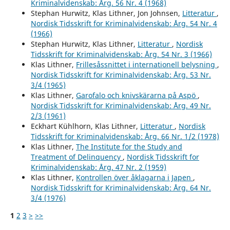
Kriminalvidenskab: Årg. 56 Nr. 4 (1968)
Stephan Hurwitz, Klas Lithner, Jon Johnsen,
Litteratur
,
Nordisk Tidsskrift for Kriminalvidenskab: Årg. 54 Nr. 4
(1966)
Stephan Hurwitz, Klas Lithner,
Litteratur
,
Nordisk
Tidsskrift for Kriminalvidenskab: Årg. 54 Nr. 3 (1966)
Klas Lithner,
Frillesåssnittet i internationell belysning
,
Nordisk Tidsskrift for Kriminalvidenskab: Årg. 53 Nr.
3/4 (1965)
Klas Lithner,
Garofalo och knivskärarna på Aspö
,
Nordisk Tidsskrift for Kriminalvidenskab: Årg. 49 Nr.
2/3 (1961)
Eckhart Kühlhorn, Klas Lithner,
Litteratur
,
Nordisk
Tidsskrift for Kriminalvidenskab: Årg. 66 Nr. 1/2 (1978)
Klas Lithner,
The Institute for the Study and
Treatment of Delinquency
,
Nordisk Tidsskrift for
Kriminalvidenskab: Årg. 47 Nr. 2 (1959)
Klas Lithner,
Kontrollen över åklagarna i Japen
,
Nordisk Tidsskrift for Kriminalvidenskab: Årg. 64 Nr.
3/4 (1976)
1
2
3
>
>>