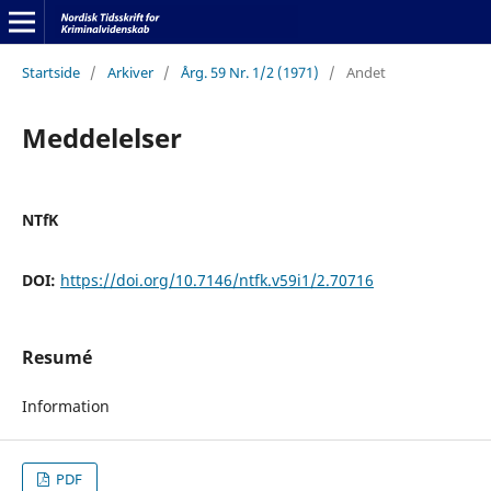
Startside
/
Arkiver
/
Årg. 59 Nr. 1/2 (1971)
/
Andet
Meddelelser
NTfK
DOI:
https://doi.org/10.7146/ntfk.v59i1/2.70716
Resumé
Information
PDF