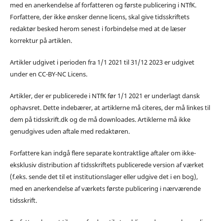
med en anerkendelse af forfatteren og første publicering i NTfK.
Forfattere, der ikke ønsker denne licens, skal give tidsskriftets
redaktør besked herom senest i forbindelse med at de læser
korrektur på artiklen.
Artikler udgivet i perioden fra 1/1 2021 til 31/12 2023 er udgivet
under en CC-BY-NC Licens.
Artikler, der er publicerede i NTfK før 1/1 2021 er underlagt dansk
ophavsret. Dette indebærer, at artiklerne må citeres, der må linkes til
dem på tidsskrift.dk og de må downloades. Artiklerne må ikke
genudgives uden aftale med redaktøren.
Forfattere kan indgå flere separate kontraktlige aftaler om ikke-
eksklusiv distribution af tidsskriftets publicerede version af værket
(f.eks. sende det til et institutionslager eller udgive det i en bog),
med en anerkendelse af værkets første publicering i nærværende
tidsskrift.