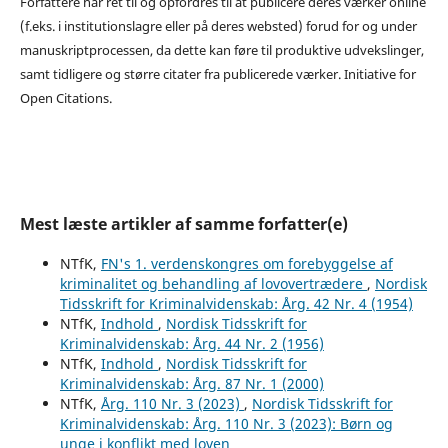
Forfattere har ret til og opfordres til at publicere deres værker online
(f.eks. i institutionslagre eller på deres websted) forud for og under
manuskriptprocessen, da dette kan føre til produktive udvekslinger,
samt tidligere og større citater fra publicerede værker. Initiative for
Open Citations.
Mest læste artikler af samme forfatter(e)
NTfK,
FN's 1. verdenskongres om forebyggelse af
kriminalitet og behandling af lovovertrædere
,
Nordisk
Tidsskrift for Kriminalvidenskab: Årg. 42 Nr. 4 (1954)
NTfK,
Indhold
,
Nordisk Tidsskrift for
Kriminalvidenskab: Årg. 44 Nr. 2 (1956)
NTfK,
Indhold
,
Nordisk Tidsskrift for
Kriminalvidenskab: Årg. 87 Nr. 1 (2000)
NTfK,
Årg. 110 Nr. 3 (2023)
,
Nordisk Tidsskrift for
Kriminalvidenskab: Årg. 110 Nr. 3 (2023): Børn og
unge i konflikt med loven