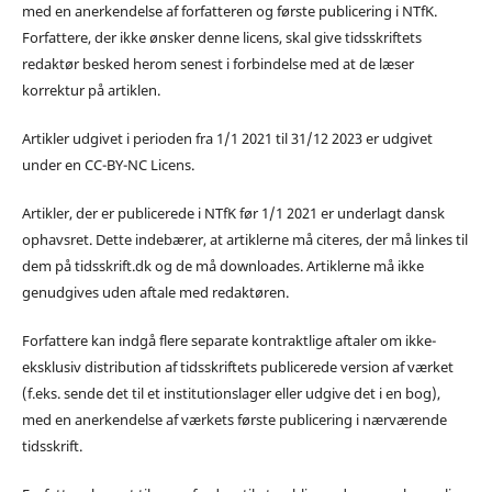
med en anerkendelse af forfatteren og første publicering i NTfK.
Forfattere, der ikke ønsker denne licens, skal give tidsskriftets
redaktør besked herom senest i forbindelse med at de læser
korrektur på artiklen.
Artikler udgivet i perioden fra 1/1 2021 til 31/12 2023 er udgivet
under en CC-BY-NC Licens.
Artikler, der er publicerede i NTfK før 1/1 2021 er underlagt dansk
ophavsret. Dette indebærer, at artiklerne må citeres, der må linkes til
dem på tidsskrift.dk og de må downloades. Artiklerne må ikke
genudgives uden aftale med redaktøren.
Forfattere kan indgå flere separate kontraktlige aftaler om ikke-
eksklusiv distribution af tidsskriftets publicerede version af værket
(f.eks. sende det til et institutionslager eller udgive det i en bog),
med en anerkendelse af værkets første publicering i nærværende
tidsskrift.