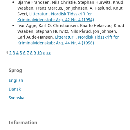
Bjarne Frandsen, Nils Christie, Stephan Hurwitz, Knud
Waaben, Franz Marcus, Jon Johnsen, A. Haslund, Knut
Sveri,
Litteratur
,
Nordisk Tidsskrift for
Kriminalvidenskab: Årg. 42 Nr. 4 (1954)
Ivar Agge, Karl O. Christiansen, Kaarlo Helasvuo, Knud
Waaben, Stephan Hurwitz, Nils Pårud, Jon Johnsen,
Carl Aude-Hansen,
Litteratur.
,
Nordisk Tidsskrift for
Kriminalvidenskab: Årg. 44 Nr. 4 (1956)
1
2
3
4
5
6
7
8
9
10
>
>>
Sprog
English
Dansk
Svenska
Information