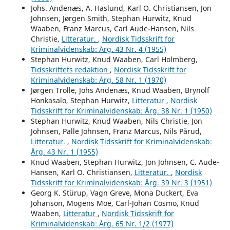
Johs. Andenæs, A. Haslund, Karl O. Christiansen, Jon
Johnsen, Jørgen Smith, Stephan Hurwitz, Knud
Waaben, Franz Marcus, Carl Aude-Hansen, Nils
Christie,
Litteratur.
,
Nordisk Tidsskrift for
Kriminalvidenskab: Årg. 43 Nr. 4 (1955)
Stephan Hurwitz, Knud Waaben, Carl Holmberg,
Tidsskriftets redaktion
,
Nordisk Tidsskrift for
Kriminalvidenskab: Årg. 58 Nr. 1 (1970)
Jørgen Trolle, Johs Andenæs, Knud Waaben, Brynolf
Honkasalo, Stephan Hurwitz,
Litteratur
,
Nordisk
Tidsskrift for Kriminalvidenskab: Årg. 38 Nr. 1 (1950)
Stephan Hurwitz, Knud Waaben, Nils Christie, Jon
Johnsen, Palle Johnsen, Franz Marcus, Nils Pårud,
Litteratur.
,
Nordisk Tidsskrift for Kriminalvidenskab:
Årg. 43 Nr. 1 (1955)
Knud Waaben, Stephan Hurwitz, Jon Johnsen, C. Aude-
Hansen, Karl O. Christiansen,
Litteratur.
,
Nordisk
Tidsskrift for Kriminalvidenskab: Årg. 39 Nr. 3 (1951)
Georg K. Stürup, Vagn Greve, Mona Duckert, Eva
Johanson, Mogens Moe, Carl-Johan Cosmo, Knud
Waaben,
Litteratur
,
Nordisk Tidsskrift for
Kriminalvidenskab: Årg. 65 Nr. 1/2 (1977)