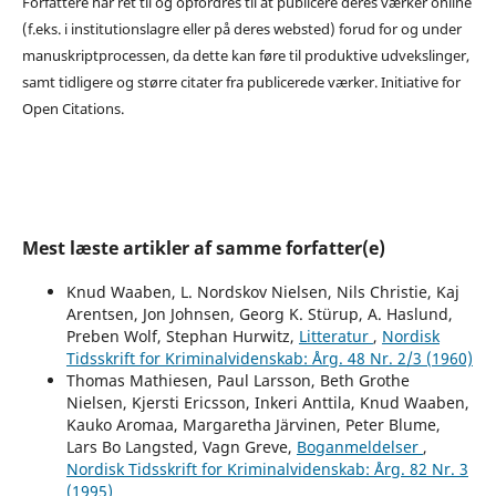
Forfattere har ret til og opfordres til at publicere deres værker online
(f.eks. i institutionslagre eller på deres websted) forud for og under
manuskriptprocessen, da dette kan føre til produktive udvekslinger,
samt tidligere og større citater fra publicerede værker. Initiative for
Open Citations.
Mest læste artikler af samme forfatter(e)
Knud Waaben, L. Nordskov Nielsen, Nils Christie, Kaj
Arentsen, Jon Johnsen, Georg K. Stürup, A. Haslund,
Preben Wolf, Stephan Hurwitz,
Litteratur
,
Nordisk
Tidsskrift for Kriminalvidenskab: Årg. 48 Nr. 2/3 (1960)
Thomas Mathiesen, Paul Larsson, Beth Grothe
Nielsen, Kjersti Ericsson, Inkeri Anttila, Knud Waaben,
Kauko Aromaa, Margaretha Järvinen, Peter Blume,
Lars Bo Langsted, Vagn Greve,
Boganmeldelser
,
Nordisk Tidsskrift for Kriminalvidenskab: Årg. 82 Nr. 3
(1995)