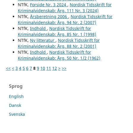
NTfK,
Forside Nr. 3 2024
,
Nordisk Tidsskrift for
Kriminalvidenskab: Årg. 111 Nr. 3 (2024)
NTfK,
Årsberetning 2006
,
Nordisk Tidsskrift for
Kriminalvidenskab: Årg. 94 Nr. 2 (2007)
NTfK,
Indhold
,
Nordisk Tidsskrift for
Kriminalvidenskab: Årg. 85 Nr. 1 (1998)
NTfK,
Ny litteratur
,
Nordisk Tidsskrift for
Kriminalvidenskab: Årg. 88 Nr. 2 (2001)
NTfK,
Indhold
,
Nordisk Tidsskrift for
Kriminalvidenskab: Årg. 50 Nr. 1/2 (1962)
<<
<
3
4
5
6
7
8
9
10
11
12
>
>>
Sprog
English
Dansk
Svenska