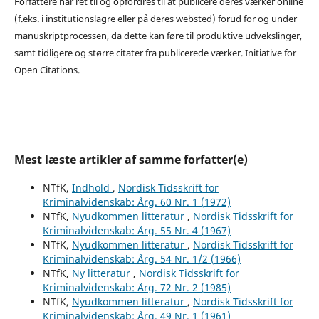
Forfattere har ret til og opfordres til at publicere deres værker online
(f.eks. i institutionslagre eller på deres websted) forud for og under
manuskriptprocessen, da dette kan føre til produktive udvekslinger,
samt tidligere og større citater fra publicerede værker. Initiative for
Open Citations.
Mest læste artikler af samme forfatter(e)
NTfK,
Indhold
,
Nordisk Tidsskrift for
Kriminalvidenskab: Årg. 60 Nr. 1 (1972)
NTfK,
Nyudkommen litteratur
,
Nordisk Tidsskrift for
Kriminalvidenskab: Årg. 55 Nr. 4 (1967)
NTfK,
Nyudkommen litteratur
,
Nordisk Tidsskrift for
Kriminalvidenskab: Årg. 54 Nr. 1/2 (1966)
NTfK,
Ny litteratur
,
Nordisk Tidsskrift for
Kriminalvidenskab: Årg. 72 Nr. 2 (1985)
NTfK,
Nyudkommen litteratur
,
Nordisk Tidsskrift for
Kriminalvidenskab: Årg. 49 Nr. 1 (1961)