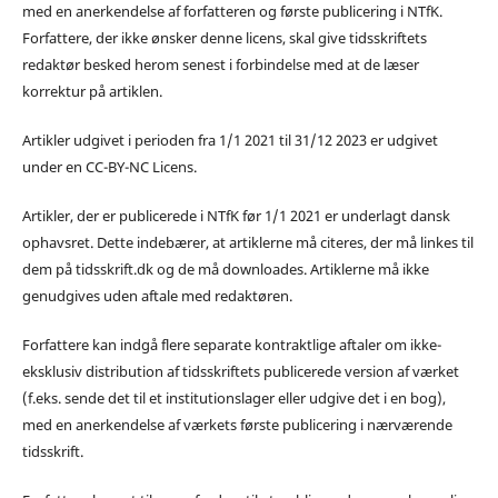
med en anerkendelse af forfatteren og første publicering i NTfK.
Forfattere, der ikke ønsker denne licens, skal give tidsskriftets
redaktør besked herom senest i forbindelse med at de læser
korrektur på artiklen.
Artikler udgivet i perioden fra 1/1 2021 til 31/12 2023 er udgivet
under en CC-BY-NC Licens.
Artikler, der er publicerede i NTfK før 1/1 2021 er underlagt dansk
ophavsret. Dette indebærer, at artiklerne må citeres, der må linkes til
dem på tidsskrift.dk og de må downloades. Artiklerne må ikke
genudgives uden aftale med redaktøren.
Forfattere kan indgå flere separate kontraktlige aftaler om ikke-
eksklusiv distribution af tidsskriftets publicerede version af værket
(f.eks. sende det til et institutionslager eller udgive det i en bog),
med en anerkendelse af værkets første publicering i nærværende
tidsskrift.