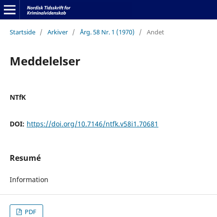
Startside
/
Arkiver
/
Årg. 58 Nr. 1 (1970)
/
Andet
Meddelelser
NTfK
DOI:
https://doi.org/10.7146/ntfk.v58i1.70681
Resumé
Information
PDF