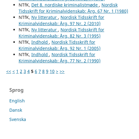
NTfK,
Det 8. nordiske kriminalistmøde
,
Nordisk
Tidsskrift for Kriminalvidenskab: Årg. 67 Nr. 1 (1980)
NTfK,
Ny litteratur
,
Nordisk Tidsskrift for
Kriminalvidenskab: Årg. 97 Nr. 2 (2010)
NTfK,
Ny litteratur
,
Nordisk Tidsskrift for
Kriminalvidenskab: Årg. 82 Nr. 3 (1995)
NTfK,
Indhold
,
Nordisk Tidsskrift for
Kriminalvidenskab: Årg. 92 Nr. 1 (2005)
NTfK,
Indhold
,
Nordisk Tidsskrift for
Kriminalvidenskab: Årg. 77 Nr. 2 (1990)
<<
<
1
2
3
4
5
6
7
8
9
10
>
>>
Sprog
English
Dansk
Svenska