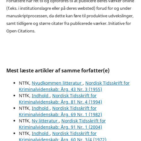
Forfattere har ret til og opfordres til at publicere deres værker online
(f.eks. i institutionslagre eller på deres websted) forud for og under
manuskriptprocessen, da dette kan føre til produktive udvekslinger,
samt tidligere og større citater fra publicerede værker. Initiative for
Open Citations.
Mest læste artikler af samme forfatter(e)
NTfK,
Nyudkommen litteratur
,
Nordisk Tidsskrift for
Kriminalvidenskab: Årg. 43 Nr. 3 (1955)
NTfK,
Indhold
,
Nordisk Tidsskrift for
Kriminalvidenskab: Årg. 81 Nr. 4 (1994)
NTfK,
Indhold
,
Nordisk Tidsskrift for
Kriminalvidenskab: Årg. 69 Nr. 1 (1982)
NTfK,
Ny litteratur
,
Nordisk Tidsskrift for
Kriminalvidenskab: Årg. 91 Nr. 1 (2004)
NTfK,
Indhold
,
Nordisk Tidsskrift for
Kriminalvidenskab: Årg. 60 Nr. 3/4 (1972)