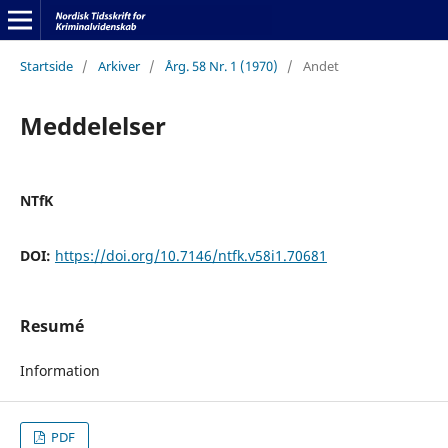
Startside
/
Arkiver
/
Årg. 58 Nr. 1 (1970)
/
Andet
Meddelelser
NTfK
DOI:
https://doi.org/10.7146/ntfk.v58i1.70681
Resumé
Information
PDF