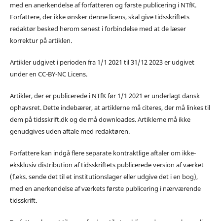
med en anerkendelse af forfatteren og første publicering i NTfK.
Forfattere, der ikke ønsker denne licens, skal give tidsskriftets
redaktør besked herom senest i forbindelse med at de læser
korrektur på artiklen.
Artikler udgivet i perioden fra 1/1 2021 til 31/12 2023 er udgivet
under en CC-BY-NC Licens.
Artikler, der er publicerede i NTfK før 1/1 2021 er underlagt dansk
ophavsret. Dette indebærer, at artiklerne må citeres, der må linkes til
dem på tidsskrift.dk og de må downloades. Artiklerne må ikke
genudgives uden aftale med redaktøren.
Forfattere kan indgå flere separate kontraktlige aftaler om ikke-
eksklusiv distribution af tidsskriftets publicerede version af værket
(f.eks. sende det til et institutionslager eller udgive det i en bog),
med en anerkendelse af værkets første publicering i nærværende
tidsskrift.