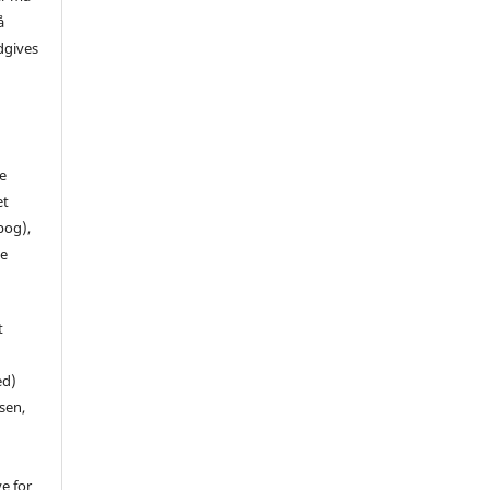
å
dgives
de
et
 bog),
te
t
ed)
sen,
ve for