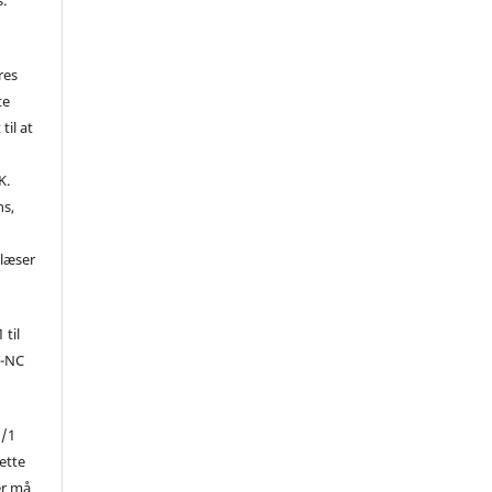
res
te
til at
K.
ns,
d
 læser
 til
Y-NC
1/1
ette
er må