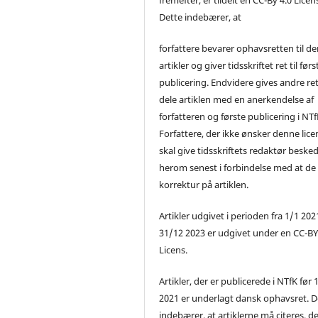
Dette indebærer, at
forfattere bevarer ophavsretten til de
artikler og giver tidsskriftet ret til førs
publicering. Endvidere gives andre ret 
dele artiklen med en anerkendelse af
forfatteren og første publicering i NTf
Forfattere, der ikke ønsker denne lice
skal give tidsskriftets redaktør beske
herom senest i forbindelse med at de
korrektur på artiklen.
Artikler udgivet i perioden fra 1/1 2021
31/12 2023 er udgivet under en CC-B
Licens.
Artikler, der er publicerede i NTfK før 
2021 er underlagt dansk ophavsret. D
indebærer, at artiklerne må citeres, d