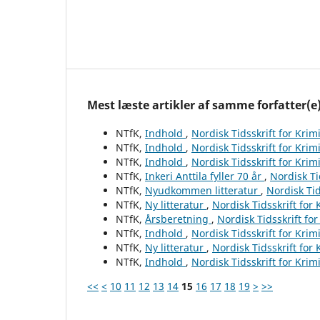
Mest læste artikler af samme forfatter(e
NTfK,
Indhold
,
Nordisk Tidsskrift for Krim
NTfK,
Indhold
,
Nordisk Tidsskrift for Krim
NTfK,
Indhold
,
Nordisk Tidsskrift for Krim
NTfK,
Inkeri Anttila fyller 70 år
,
Nordisk Ti
NTfK,
Nyudkommen litteratur
,
Nordisk Tid
NTfK,
Ny litteratur
,
Nordisk Tidsskrift for
NTfK,
Årsberetning
,
Nordisk Tidsskrift fo
NTfK,
Indhold
,
Nordisk Tidsskrift for Krim
NTfK,
Ny litteratur
,
Nordisk Tidsskrift for
NTfK,
Indhold
,
Nordisk Tidsskrift for Krim
<<
<
10
11
12
13
14
15
16
17
18
19
>
>>