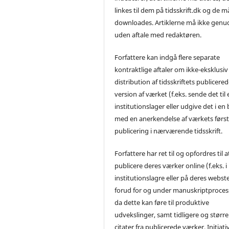
linkes til dem på tidsskrift.dk og de m
downloades. Artiklerne må ikke genu
uden aftale med redaktøren.
Forfattere kan indgå flere separate
kontraktlige aftaler om ikke-eksklusiv
distribution af tidsskriftets publicere
version af værket (f.eks. sende det til 
institutionslager eller udgive det i en
med en anerkendelse af værkets førs
publicering i nærværende tidsskrift.
Forfattere har ret til og opfordres til a
publicere deres værker online (f.eks. i
institutionslagre eller på deres webst
forud for og under manuskriptproces
da dette kan føre til produktive
udvekslinger, samt tidligere og større
citater fra publicerede værker. Initiati